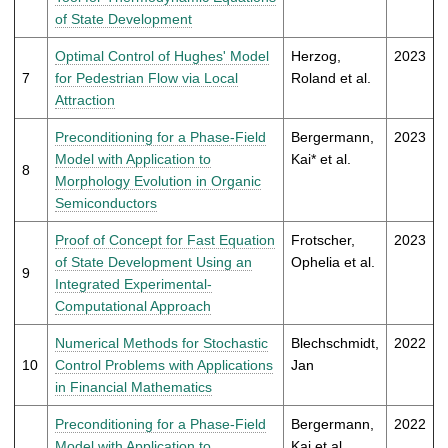
of State Development
Optimal Control of Hughes' Model
Herzog,
2023
7
for Pedestrian Flow via Local
Roland et al.
Attraction
Preconditioning for a Phase-Field
Bergermann,
2023
Model with Application to
Kai* et al.
8
Morphology Evolution in Organic
Semiconductors
Proof of Concept for Fast Equation
Frotscher,
2023
of State Development Using an
Ophelia et al.
9
Integrated Experimental-
Computational Approach
Numerical Methods for Stochastic
Blechschmidt,
2022
10
Control Problems with Applications
Jan
in Financial Mathematics
Preconditioning for a Phase-Field
Bergermann,
2022
Model with Application to
Kai et al.