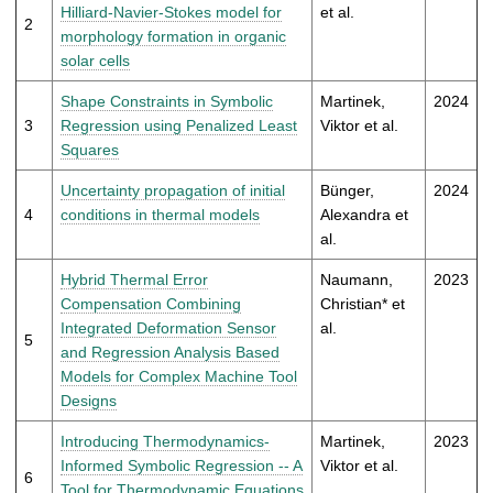
t
Hilliard-Navier-Stokes model for
et al.
2
morphology formation in organic
solar cells
Shape Constraints in Symbolic
Martinek,
2024
3
Regression using Penalized Least
Viktor et al.
Squares
Uncertainty propagation of initial
Bünger,
2024
4
conditions in thermal models
Alexandra et
al.
Hybrid Thermal Error
Naumann,
2023
Compensation Combining
Christian* et
Integrated Deformation Sensor
al.
5
and Regression Analysis Based
Models for Complex Machine Tool
Designs
Introducing Thermodynamics-
Martinek,
2023
Informed Symbolic Regression -- A
Viktor et al.
6
Tool for Thermodynamic Equations