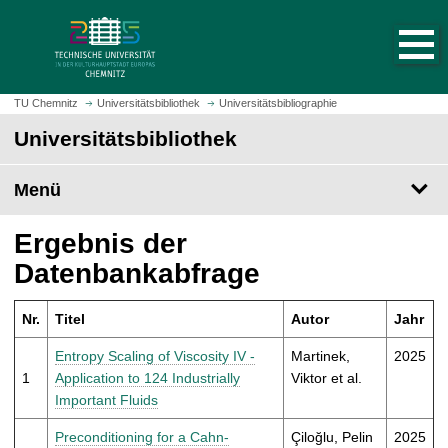
S
S
t
p
a
r
r
i
t
n
TU Chemnitz
Universitätsbibliothek
Universitätsbibliographie
s
g
Universitätsbibliothek
e
e
i
z
t
Menü
u
e
m
a
H
Ergebnis der
u
a
Datenbankabfrage
f
u
r
p
u
Nr.
Titel
Autor
Jahr
t
f
i
Entropy Scaling of Viscosity IV -
Martinek,
2025
e
n
1
Application to 124 Industrially
Viktor et al.
n
h
Important Fluids
a
l
Preconditioning for a Cahn-
Çiloğlu, Pelin
2025