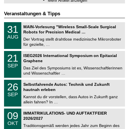
Mehr Artikel anzeigen
Veranstaltungen & Tipps
T
3
31
MAIN-Vorlesung "Wireless Small-Scale Surgical
U
1
Robots for Precision Medical …
C
.
AUG
h
0
Der Vortrag stellt drahtlose medizinische Mikroroboter
e
8
für gezielte, …
m
.
n
2
T
i
2
21
ISEG2026 International Symposium on Epitaxial
0
U
t
1
2
Graphene
C
z
.
6
SEP
h
0
Das Ziel des Symposiums ist es, Wissenschaftlerinnen
e
9
und Wissenschaftler …
m
.
n
2
T
i
2
26
Selbstfahrende Autos: Technik und Zukunft
0
U
t
6
2
hautnah erleben
C
z
.
6
SEP
h
0
Kannst du dir vorstellen, dass Autos in Zukunft ganz
e
9
allein fahren? In …
m
.
n
2
T
i
0
09
IMMATRIKULATIONS- UND AUFTAKTFEIER
0
U
t
9
2
2026/2027
C
z
.
6
OKT
h
1
Traditionsgemäß werden jedes Jahr zum Beginn des
e