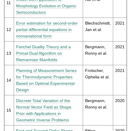
11
Morphology Evolution in Organic
Semiconductors
Error estimation for second-order
Blechschmidt,
2021
12
partial differential equations in
Jan et al.
nonvariational form
Fenchel Duality Theory and a
Bergmann,
2021
13
Primal-Dual Algorithm on
Ronny et al.
Riemannian Manifolds
Planning of Measurement Series
Frotscher,
2021
for Thermodynamic Properties
Ophelia et al.
14
Based on Optimal Experimental
Design
Discrete Total Variation of the
Bergmann,
2020
Normal Vector Field as Shape
Ronny et al.
15
Prior with Applications in
Geometric Inverse Problems
First and Second Order Shape
Etling,
2020