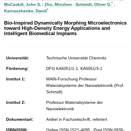
t
*
McCaskill, John S.
;
Zhu, Minshen
;
Schmidt, Oliver G.
;
*
Karnaushenko, Daniil
Bio-Inspired Dynamically Morphing Microelectronics
toward High-Density Energy Applications and
Intelligent Biomedical Implants
Universität:
Technische Universität Chemnitz
Förderung:
DFG KA5051/1-1, KA5051/3-1
Institut 1:
MAIN-Forschung Professur
Materialsysteme der Nanoelektronik (Prof.
Schmidt)
Institut 2:
Professur Materialsysteme der
Nanoelektronik
Dokumentart:
Artikel in Fachzeitschrift, referiert
ISBN/ISSN:
Online ISSN:1521-4095 ; Print ISSN:0935-