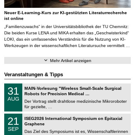
Neuer E-Learning-Kurs zur KI-gestützten Literaturrecherche
ist online
„Familienzuwachs“ in der Universitätsbibliothek der TU Chemnitz:
Die beiden Kurse LENA und MIKA erhalten das „Geschwisterkind“
LOKI, das ein umfassendes Verständnis für die Nutzung von KI-
Werkzeugen in der wissenschaftlichen Literatursuche vermittelt …
Mehr Artikel anzeigen
Veranstaltungen & Tipps
T
3
31
MAIN-Vorlesung "Wireless Small-Scale Surgical
U
1
Robots for Precision Medical …
C
.
AUG
h
0
Der Vortrag stellt drahtlose medizinische Mikroroboter
e
8
für gezielte, …
m
.
n
2
T
i
2
21
ISEG2026 International Symposium on Epitaxial
0
U
t
1
2
Graphene
C
z
.
6
SEP
h
0
Das Ziel des Symposiums ist es, Wissenschaftlerinnen
e