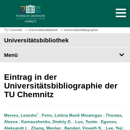
S
S
t
p
a
r
r
i
t
n
TU Chemnitz
Universitätsbibliothek
Universitätsbibliographie
s
g
Universitätsbibliothek
e
e
i
z
t
Menü
u
e
m
a
H
u
a
Eintrag in der
f
u
Universitätsbibliographie der
r
p
TU Chemnitz
u
t
f
i
e
n
n
h
*
Merces, Leandro
;
Ferro, Letícia Mariê Minatogau
;
Thomas,
a
Aleena
;
Karnaushenko, Dmitriy D.
;
Luo, Yumin
;
Egunov,
l
Aleksandr I.
;
Zhang, Wenlan
;
Bandari, Vineeth K.
;
Lee, Yeji
;