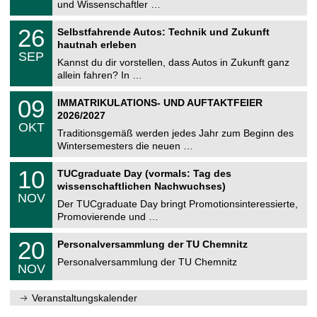
9
und Wissenschaftler …
m
.
n
2
T
i
2
26
Selbstfahrende Autos: Technik und Zukunft
0
U
t
6
2
hautnah erleben
C
z
.
6
SEP
h
0
Kannst du dir vorstellen, dass Autos in Zukunft ganz
e
9
allein fahren? In …
m
.
n
2
T
i
0
09
IMMATRIKULATIONS- UND AUFTAKTFEIER
0
U
t
9
2
2026/2027
C
z
.
6
OKT
h
1
Traditionsgemäß werden jedes Jahr zum Beginn des
e
0
Wintersemesters die neuen …
m
.
n
2
Z
i
1
10
TUCgraduate Day (vormals: Tag des
0
e
t
0
2
wissenschaftlichen Nachwuchses)
n
z
.
6
NOV
t
1
Der TUCgraduate Day bringt Promotionsinteressierte,
r
1
Promovierende und …
u
.
m
2
T
f
2
20
Personalversammlung der TU Chemnitz
0
U
ü
0
2
C
r
Personalversammlung der TU Chemnitz
.
6
NOV
h
d
1
e
e
1
m
n
.
Veranstaltungskalender
n
w
2
i
i
0