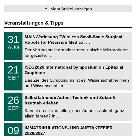
Mehr Artikel anzeigen
Veranstaltungen & Tipps
T
3
31
MAIN-Vorlesung "Wireless Small-Scale Surgical
U
1
Robots for Precision Medical …
C
.
AUG
h
0
Der Vortrag stellt drahtlose medizinische Mikroroboter
e
8
für gezielte, …
m
.
n
2
T
i
2
21
ISEG2026 International Symposium on Epitaxial
0
U
t
1
2
Graphene
C
z
.
6
SEP
h
0
Das Ziel des Symposiums ist es, Wissenschaftlerinnen
e
9
und Wissenschaftler …
m
.
n
2
T
i
2
26
Selbstfahrende Autos: Technik und Zukunft
0
U
t
6
2
hautnah erleben
C
z
.
6
SEP
h
0
Kannst du dir vorstellen, dass Autos in Zukunft ganz
e
9
allein fahren? In …
m
.
n
2
T
i
0
09
IMMATRIKULATIONS- UND AUFTAKTFEIER
0
U
t
9
2
2026/2027
C
z
.