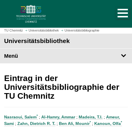
S
S
t
p
a
r
r
i
t
n
TU Chemnitz
Universitätsbibliothek
Universitätsbibliographie
s
g
Universitätsbibliothek
e
e
i
z
t
Menü
u
e
m
a
H
u
a
Eintrag in der
f
u
Universitätsbibliographie der
r
p
TU Chemnitz
u
t
f
i
e
n
n
h
*
Nasraoui, Salem
;
Al-Hamry, Ammar
;
Madeira, T.I.
;
Ameur,
a
*
*
Sami
;
Zahn, Dietrich R. T.
;
Ben Ali, Mounir
;
Kanoun, Olfa
l