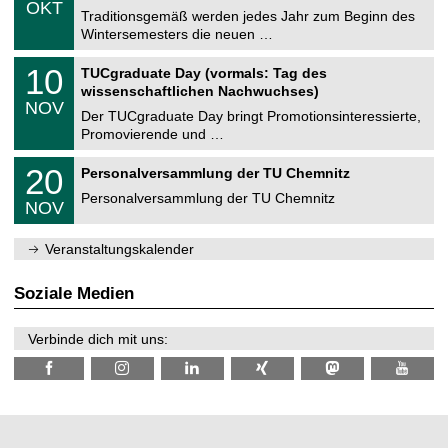
6
OKT
h
1
Traditionsgemäß werden jedes Jahr zum Beginn des
e
0
Wintersemesters die neuen …
m
.
n
2
Z
i
1
10
TUCgraduate Day (vormals: Tag des
0
e
t
0
2
wissenschaftlichen Nachwuchses)
n
z
.
6
NOV
t
1
Der TUCgraduate Day bringt Promotionsinteressierte,
r
1
Promovierende und …
u
.
m
2
T
f
2
20
Personalversammlung der TU Chemnitz
0
U
ü
0
2
C
r
Personalversammlung der TU Chemnitz
.
6
NOV
h
d
1
e
e
1
m
n
.
Veranstaltungskalender
n
w
2
i
i
0
t
s
2
Soziale Medien
z
s
6
e
n
Verbinde dich mit uns:
s
c
h
a
f
t
l