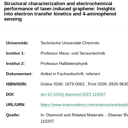
t
Structural characterization and electrochemical
performance of laser-induced graphene: Insights
into electron transfer kinetics and 4-aminophenol
sensing
Universität:
Technische Universität Chemnitz
Institut 1:
Professur Mess- und Sensortechnik
Institut 2:
Professur Halbleiterphysik
Dokumentart:
Artikel in Fachzeitschrift, referiert
ISBN/ISSN:
Online ISSN: 1879-0062 ; Print ISSN: 0925-963
DOI:
doi:10.1016/j.diamond.2023.110207
URL/URN:
https://www.sciencedirect.com/science/article/
Quelle:
In: Diamond and Related Materials. - Elsevier BV
110207