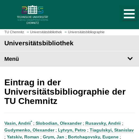
S
S
t
p
a
r
r
i
t
n
TU Chemnitz
Universitätsbibliothek
Universitätsbibliographie
s
g
Universitätsbibliothek
e
e
i
z
t
Menü
u
e
m
a
H
u
a
Eintrag in der
f
u
Universitätsbibliographie der
r
p
TU Chemnitz
u
t
f
i
e
n
n
h
*
Vasin, Andrii
;
Slobodian, Olexander
;
Rusavsky, Andrii
;
a
Gudymenko, Olexander
;
Lytvyn, Petro
;
Tiagulskyi, Stanislav
l
;
Yatskiv, Roman
;
Grym, Jan
;
Bortchagovsky, Eugene
;