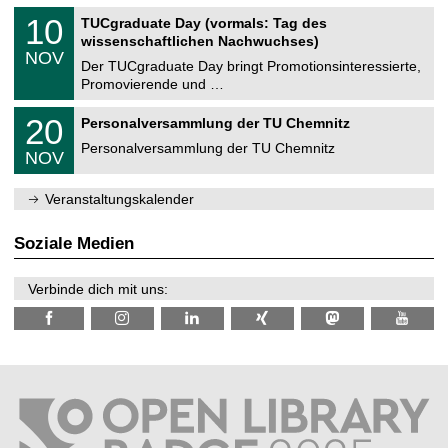
n
2
Z
i
1
10
TUCgraduate Day (vormals: Tag des
0
e
t
0
2
wissenschaftlichen Nachwuchses)
n
z
.
6
NOV
t
1
Der TUCgraduate Day bringt Promotionsinteressierte,
r
1
Promovierende und …
u
.
m
2
T
f
2
20
Personalversammlung der TU Chemnitz
0
U
ü
0
2
C
r
Personalversammlung der TU Chemnitz
.
6
NOV
h
d
1
e
e
1
m
n
.
Veranstaltungskalender
n
w
2
i
i
0
t
s
2
Soziale Medien
z
s
6
e
n
Verbinde dich mit uns:
s
c
h
a
f
t
l
i
c
h
e