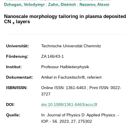
t
Dzhagan, Volodymyr
;
Zahn, Dietrich
;
Nazarov, Alexei
Nanoscale morphology tailoring in plasma deposited
CN
layers
x
Universität:
Technische Universität Chemnitz
Förderung:
ZA 146/43-1
Institut:
Professur Halbleiterphysik
Dokumentart:
Artikel in Fachzeitschrift, referiert
ISBN/ISSN:
Online ISSN: 1361-6463 ; Print ISSN: 0022-
3727
DOI:
doi:10.1088/1361-6463/accc3f
Quelle:
In: Journal of Physics D: Applied Physics. -
IOP. - 56. 2023, 27, 275302