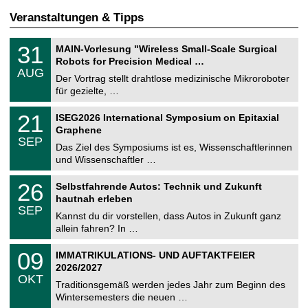
Veranstaltungen & Tipps
T
3
31
MAIN-Vorlesung "Wireless Small-Scale Surgical
U
1
Robots for Precision Medical …
C
.
AUG
h
0
Der Vortrag stellt drahtlose medizinische Mikroroboter
e
8
für gezielte, …
m
.
n
2
T
i
2
21
ISEG2026 International Symposium on Epitaxial
0
U
t
1
2
Graphene
C
z
.
6
SEP
h
0
Das Ziel des Symposiums ist es, Wissenschaftlerinnen
e
9
und Wissenschaftler …
m
.
n
2
T
i
2
26
Selbstfahrende Autos: Technik und Zukunft
0
U
t
6
2
hautnah erleben
C
z
.
6
SEP
h
0
Kannst du dir vorstellen, dass Autos in Zukunft ganz
e
9
allein fahren? In …
m
.
n
2
T
i
0
09
IMMATRIKULATIONS- UND AUFTAKTFEIER
0
U
t
9
2
2026/2027
C
z
.
6
OKT
h
1
Traditionsgemäß werden jedes Jahr zum Beginn des
e
0
Wintersemesters die neuen …
m
.