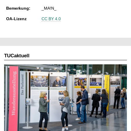
Bemerkung:
_MA!N_
OA-Lizenz
CC BY 4.0
TUCaktuell