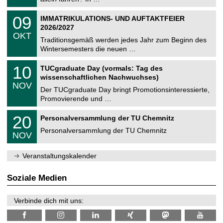
m
.
n
2
T
i
0
09
IMMATRIKULATIONS- UND AUFTAKTFEIER
0
U
t
9
2
2026/2027
C
z
.
6
OKT
h
1
Traditionsgemäß werden jedes Jahr zum Beginn des
e
0
Wintersemesters die neuen …
m
.
n
2
Z
i
1
10
TUCgraduate Day (vormals: Tag des
0
e
t
0
2
wissenschaftlichen Nachwuchses)
n
z
.
6
NOV
t
1
Der TUCgraduate Day bringt Promotionsinteressierte,
r
1
Promovierende und …
u
.
m
2
T
f
2
20
Personalversammlung der TU Chemnitz
0
U
ü
0
2
C
r
Personalversammlung der TU Chemnitz
.
6
NOV
h
d
1
e
e
1
m
n
.
Veranstaltungskalender
n
w
2
i
i
0
t
s
2
Soziale Medien
z
s
6
e
n
Verbinde dich mit uns:
s
c
h