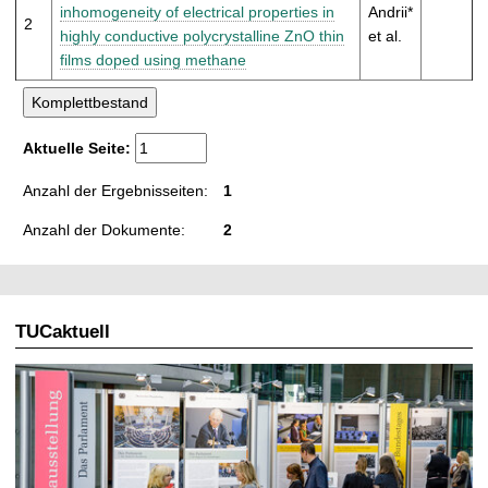
t
inhomogeneity of electrical properties in
Andrii*
2
highly conductive polycrystalline ZnO thin
et al.
films doped using methane
Aktuelle Seite:
Anzahl der Ergebnisseiten:
1
Anzahl der Dokumente:
2
TUCaktuell