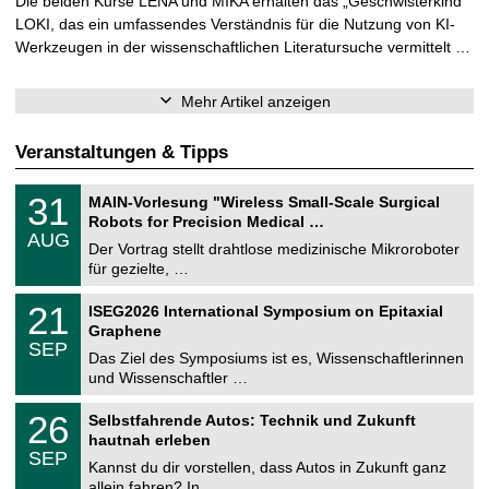
Die beiden Kurse LENA und MIKA erhalten das „Geschwisterkind“
LOKI, das ein umfassendes Verständnis für die Nutzung von KI-
Werkzeugen in der wissenschaftlichen Literatursuche vermittelt …
Mehr Artikel anzeigen
Veranstaltungen & Tipps
T
3
31
MAIN-Vorlesung "Wireless Small-Scale Surgical
U
1
Robots for Precision Medical …
C
.
AUG
h
0
Der Vortrag stellt drahtlose medizinische Mikroroboter
e
8
für gezielte, …
m
.
n
2
T
i
2
21
ISEG2026 International Symposium on Epitaxial
0
U
t
1
2
Graphene
C
z
.
6
SEP
h
0
Das Ziel des Symposiums ist es, Wissenschaftlerinnen
e
9
und Wissenschaftler …
m
.
n
2
T
i
2
26
Selbstfahrende Autos: Technik und Zukunft
0
U
t
6
2
hautnah erleben
C
z
.
6
SEP
h
0
Kannst du dir vorstellen, dass Autos in Zukunft ganz
e
9
allein fahren? In …