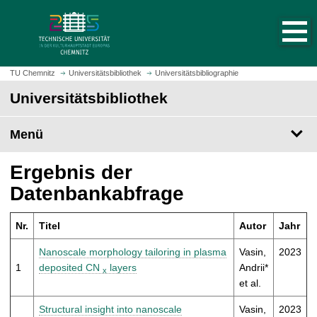
S
S
t
p
a
r
r
i
t
n
TU Chemnitz
Universitätsbibliothek
Universitätsbibliographie
s
g
Universitätsbibliothek
e
e
i
z
t
Menü
u
e
m
a
H
Ergebnis der
u
a
Datenbankabfrage
f
u
r
p
u
Nr.
Titel
Autor
Jahr
t
f
i
Nanoscale morphology tailoring in plasma
Vasin,
2023
e
n
1
deposited CN
layers
Andrii*
x
n
h
et al.
a
l
Structural insight into nanoscale
Vasin,
2023