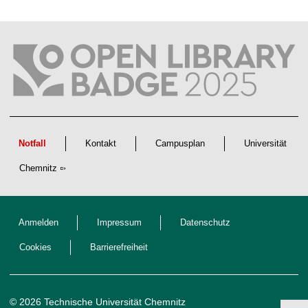
a
f
t
l
i
c
h
e
n
N
a
c
h
w
Notfall
Kontakt
Campusplan
Universität
u
c
Chemnitz
h
s
Anmelden
Impressum
Datenschutz
Cookies
Barrierefreiheit
© 2026 Technische Universität Chemnitz