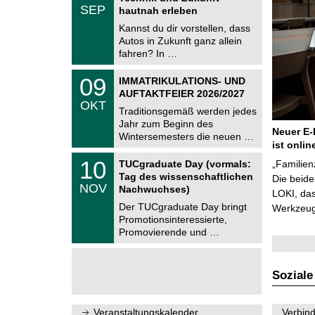
.
SEP
h
hautnah erleben
0
e
9
Kannst du dir vorstellen, dass
m
.
Autos in Zukunft ganz allein
n
2
i
fahren? In …
0
t
2
z
T
6
0
09
IMMATRIKULATIONS- UND
U
9
AUFTAKTFEIER 2026/2027
C
.
OKT
h
1
Traditionsgemäß werden jedes
e
0
Jahr zum Beginn des
m
.
Neuer E-
Wintersemesters die neuen …
n
2
ist onlin
i
0
Z
t
1
10
2
TUCgraduate Day (vormals:
„Familien
e
z
0
6
Tag des wissenschaftlichen
n
Die beid
.
NOV
t
Nachwuchses)
1
LOKI, das
r
1
Der TUCgraduate Day bringt
Werkzeuge
u
.
Promotionsinteressierte,
m
2
f
Promovierende und …
0
ü
2
r
6
d
e
Soziale
n
w
i
Veranstaltungskalender
Verbind
s