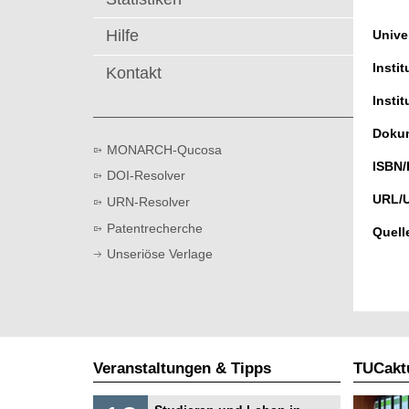
t
Hilfe
Univer
Instit
Kontakt
Instit
Dokum
MONARCH-Qucosa
ISBN/
DOI-Resolver
URL/
URN-Resolver
Patentrecherche
Quell
Unseriöse Verlage
Veranstaltungen & Tipps
TUCaktu
S
1