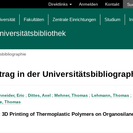
Direktlinks
Anmelden
Kontakt
iversität
Fakultäten
Zentrale Einrichtungen
Studium
In
niversitätsbibliothek
tsbibliographie
trag in der Universitätsbibliogra
hneider, Eric
;
Dittes, Axel
;
Mehner, Thomas
;
Lehmann, Thomas
;
e, Thomas
t 3D Printing of Thermoplastic Polymers on Organosila