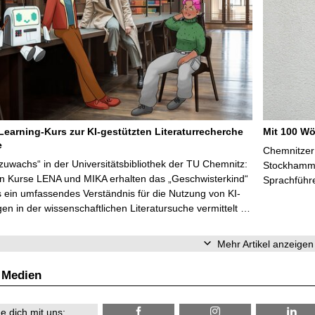
Learning-Kurs zur KI-gestützten Literaturrecherche
Mit 100 Wö
e
Chemnitzer 
zuwachs“ in der Universitätsbibliothek der TU Chemnitz:
Stockhammer
en Kurse LENA und MIKA erhalten das „Geschwisterkind“
Sprachführ
 ein umfassendes Verständnis für die Nutzung von KI-
n in der wissenschaftlichen Literatursuche vermittelt …
Mehr Artikel anzeigen
 Medien
e dich mit uns: