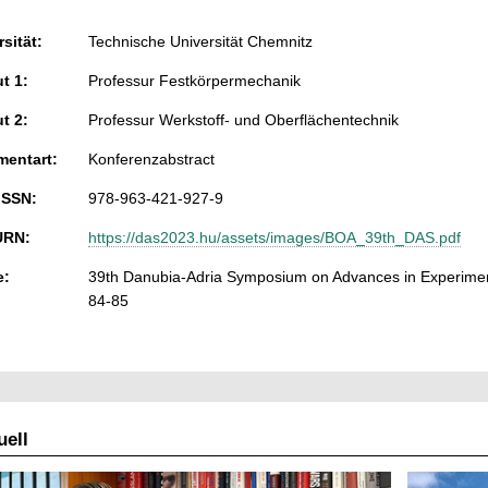
sität:
Technische Universität Chemnitz
ut 1:
Professur Festkörpermechanik
ut 2:
Professur Werkstoff- und Oberflächentechnik
entart:
Konferenzabstract
ISSN:
978-963-421-927-9
URN:
https://das2023.hu/assets/images/BOA_39th_DAS.pdf
e:
39th Danubia-Adria Symposium on Advances in Experiment
84-85
ell