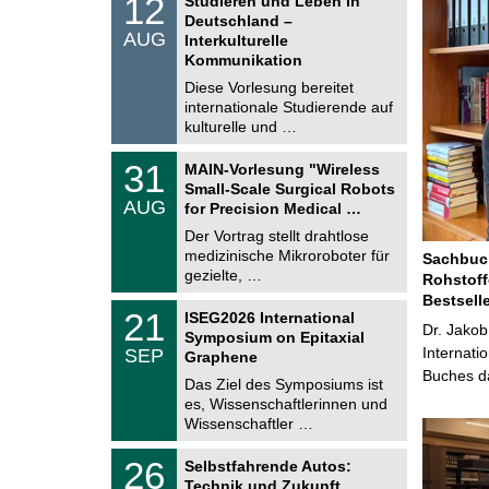
12
Studieren und Leben in
o
2
Deutschland –
n
.
AUG
s
Interkulturelle
0
t
Kommunikation
8
i
.
Diese Vorlesung bereitet
g
2
e
internationale Studierende auf
0
kulturelle und …
2
6
T
3
31
MAIN-Vorlesung "Wireless
U
1
Small-Scale Surgical Robots
C
.
AUG
h
for Precision Medical …
0
e
8
Der Vortrag stellt drahtlose
m
.
medizinische Mikroroboter für
n
Sachbuch
2
i
gezielte, …
Rohstoff
0
t
2
Bestsell
z
T
6
2
21
ISEG2026 International
U
Dr. Jakob
1
Symposium on Epitaxial
C
.
Internati
SEP
h
Graphene
0
e
Buches da
9
Das Ziel des Symposiums ist
m
.
es, Wissenschaftlerinnen und
n
2
i
Wissenschaftler …
0
t
2
z
T
6
2
26
Selbstfahrende Autos:
U
6
Technik und Zukunft
C