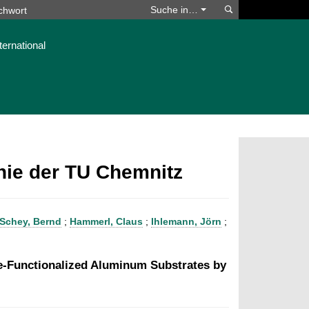
Suchen
Suche in…
ternational
phie der TU Chemnitz
Schey, Bernd
;
Hammerl, Claus
;
Ihlemann, Jörn
;
ne-Functionalized Aluminum Substrates by