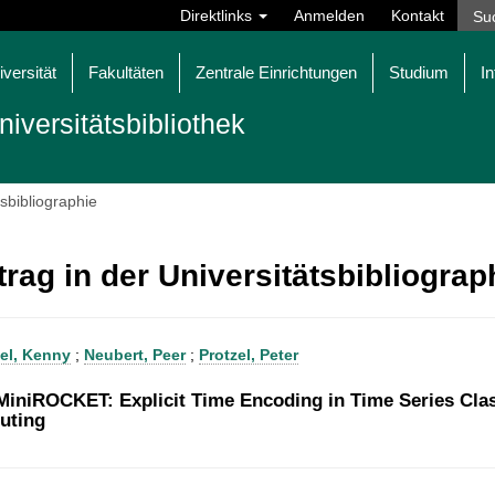
Direktlinks
Anmelden
Kontakt
iversität
Fakultäten
Zentrale Einrichtungen
Studium
In
niversitätsbibliothek
tsbibliographie
trag in der Universitätsbibliogra
el, Kenny
;
Neubert, Peer
;
Protzel, Peter
iniROCKET: Explicit Time Encoding in Time Series Clas
uting