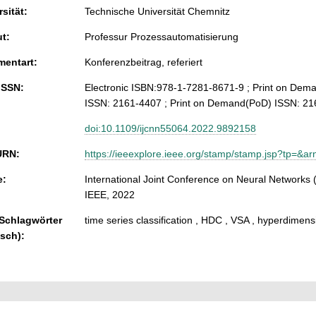
sität:
Technische Universität Chemnitz
ut:
Professur Prozessautomatisierung
entart:
Konferenzbeitrag, referiert
ISSN:
Electronic ISBN:978-1-7281-8671-9 ; Print on Dem
ISSN: 2161-4407 ; Print on Demand(PoD) ISSN: 2
doi:10.1109/ijcnn55064.2022.9892158
URN:
https://ieeexplore.ieee.org/stamp/stamp.jsp?tp=&
e:
International Joint Conference on Neural Networks (
IEEE, 2022
 Schlagwörter
time series classification , HDC , VSA , hyperdimen
isch):