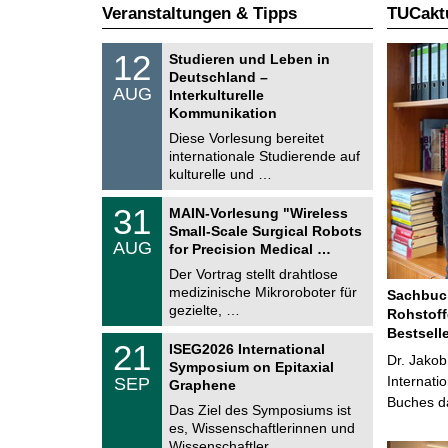
Veranstaltungen & Tipps
TUCaktu
S
1
12
Studieren und Leben in
o
2
Deutschland –
n
.
AUG
s
Interkulturelle
0
t
Kommunikation
8
i
.
Diese Vorlesung bereitet
g
2
e
internationale Studierende auf
0
kulturelle und …
2
6
T
3
31
MAIN-Vorlesung "Wireless
U
1
Small-Scale Surgical Robots
C
.
AUG
h
for Precision Medical …
0
e
8
Der Vortrag stellt drahtlose
m
.
medizinische Mikroroboter für
n
Sachbuch
2
i
gezielte, …
Rohstoff
0
t
2
Bestsell
z
T
6
2
21
ISEG2026 International
U
Dr. Jakob
1
Symposium on Epitaxial
C
.
Internati
SEP
h
Graphene
0
e
Buches da
9
Das Ziel des Symposiums ist
m
.
es, Wissenschaftlerinnen und
n
2
i
Wissenschaftler …