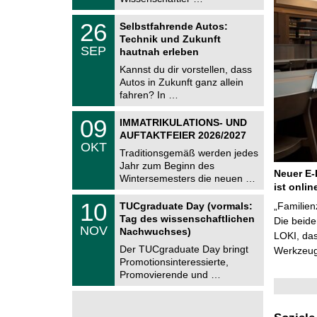
0
t
2
z
T
6
2
26
Selbstfahrende Autos:
U
6
Technik und Zukunft
C
.
SEP
h
hautnah erleben
0
e
9
Kannst du dir vorstellen, dass
m
.
Autos in Zukunft ganz allein
n
2
i
fahren? In …
0
t
2
z
T
6
0
09
IMMATRIKULATIONS- UND
U
9
AUFTAKTFEIER 2026/2027
C
.
OKT
h
1
Traditionsgemäß werden jedes
e
0
Jahr zum Beginn des
m
.
Neuer E-
Wintersemesters die neuen …
n
2
ist onlin
i
0
Z
t
1
10
2
TUCgraduate Day (vormals:
„Familien
e
z
0
6
Tag des wissenschaftlichen
n
Die beid
.
NOV
t
Nachwuchses)
1
LOKI, das
r
1
Der TUCgraduate Day bringt
Werkzeuge
u
.
Promotionsinteressierte,
m
2
f
Promovierende und …
0
ü
2
r
6
d
e