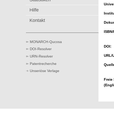
t
Univer
Hilfe
Instit
Kontakt
Dokum
ISBN/
MONARCH-Qucosa
DOI:
DOI-Resolver
URL/
URN-Resolver
Patentrecherche
Quell
Unseriöse Verlage
Freie
(Engl