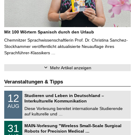
Mit 100 Wörtern Spanisch durch den Urlaub
Chemnitzer Sprachwissenschaftlerin Prof. Dr. Christina Sanchez-
Stockhammer veröffentlicht aktualisierte Neuauflage ihres
Sprachführer-Klassikers …
Mehr Artikel anzeigen
Veranstaltungen & Tipps
S
1
12
Studieren und Leben in Deutschland –
o
2
Interkulturelle Kommunikation
n
.
AUG
s
0
Diese Vorlesung bereitet internationale Studierende
t
8
auf kulturelle und …
i
.
g
2
T
e
3
31
MAIN-Vorlesung "Wireless Small-Scale Surgical
0
U
1
2
Robots for Precision Medical …
C
.