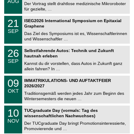
6
AUG
h
0
Der Vortrag stellt drahtlose medizinische Mikroroboter
e
8
für gezielte, …
m
.
n
2
T
i
2
21
ISEG2026 International Symposium on Epitaxial
0
U
t
1
2
Graphene
C
z
.
6
SEP
h
0
Das Ziel des Symposiums ist es, Wissenschaftlerinnen
e
9
und Wissenschaftler …
m
.
n
2
T
i
2
26
Selbstfahrende Autos: Technik und Zukunft
0
U
t
6
2
hautnah erleben
C
z
.
6
SEP
h
0
Kannst du dir vorstellen, dass Autos in Zukunft ganz
e
9
allein fahren? In …
m
.
n
2
T
i
0
09
IMMATRIKULATIONS- UND AUFTAKTFEIER
0
U
t
9
2
2026/2027
C
z
.
6
OKT
h
1
Traditionsgemäß werden jedes Jahr zum Beginn des
e
0
Wintersemesters die neuen …
m
.
n
2
Z
i
1
10
TUCgraduate Day (vormals: Tag des
0
e
t
0
2
wissenschaftlichen Nachwuchses)
n
z
.
6
NOV
t
1
Der TUCgraduate Day bringt Promotionsinteressierte,
r
1
Promovierende und …
u
.