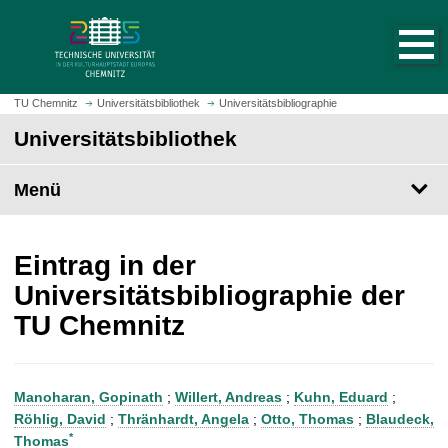
S
S
t
p
a
r
r
i
t
n
TU Chemnitz
Universitätsbibliothek
Universitätsbibliographie
s
g
Universitätsbibliothek
e
e
i
z
t
Menü
u
e
m
a
H
u
a
Eintrag in der
f
u
Universitätsbibliographie der
r
p
TU Chemnitz
u
t
f
i
e
n
n
h
Manoharan, Gopinath
;
Willert, Andreas
;
Kuhn, Eduard
;
a
Röhlig, David
;
Thränhardt, Angela
;
Otto, Thomas
;
Blaudeck,
l
*
Thomas