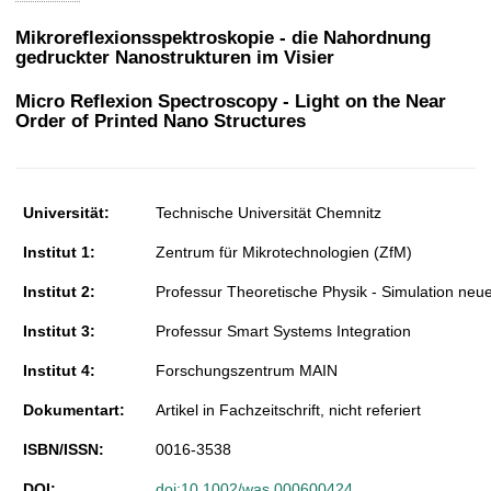
t
Mikroreflexionsspektroskopie - die Nahordnung
gedruckter Nanostrukturen im Visier
Micro Reflexion Spectroscopy - Light on the Near
Order of Printed Nano Structures
Universität:
Technische Universität Chemnitz
Institut 1:
Zentrum für Mikrotechnologien (ZfM)
Institut 2:
Professur Theoretische Physik - Simulation neue
Institut 3:
Professur Smart Systems Integration
Institut 4:
Forschungszentrum MAIN
Dokumentart:
Artikel in Fachzeitschrift, nicht referiert
ISBN/ISSN:
0016-3538
DOI:
doi:10.1002/was.000600424