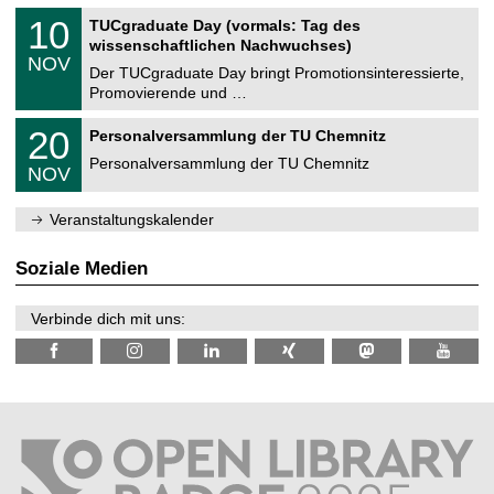
n
2
Z
i
1
10
TUCgraduate Day (vormals: Tag des
0
e
t
0
2
wissenschaftlichen Nachwuchses)
n
z
.
6
NOV
t
1
Der TUCgraduate Day bringt Promotionsinteressierte,
r
1
Promovierende und …
u
.
m
2
T
f
2
20
Personalversammlung der TU Chemnitz
0
U
ü
0
2
C
r
Personalversammlung der TU Chemnitz
.
6
NOV
h
d
1
e
e
1
m
n
.
Veranstaltungskalender
n
w
2
i
i
0
t
s
2
Soziale Medien
z
s
6
e
n
Verbinde dich mit uns:
s
c
h
a
f
t
l
i
c
h
e