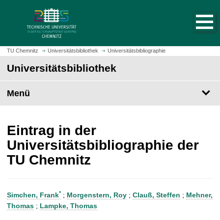
S
S
t
p
a
r
r
i
t
n
TU Chemnitz
Universitätsbibliothek
Universitätsbibliographie
s
g
Universitätsbibliothek
e
e
i
z
t
Menü
u
e
m
a
H
u
a
Eintrag in der
f
u
Universitätsbibliographie der
r
p
TU Chemnitz
u
t
f
i
e
n
n
h
*
Simchen, Frank
;
Morgenstern, Roy
;
Clauß, Steffen
;
Mehner,
a
Thomas
;
Lampke, Thomas
l