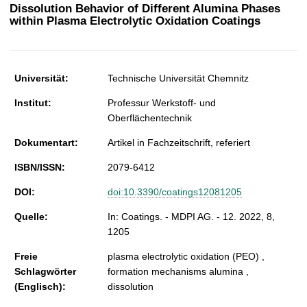
t
Dissolution Behavior of Different Alumina Phases
within Plasma Electrolytic Oxidation Coatings
Universität:
Technische Universität Chemnitz
Institut:
Professur Werkstoff- und
Oberflächentechnik
Dokumentart:
Artikel in Fachzeitschrift, referiert
ISBN/ISSN:
2079-6412
DOI:
doi:10.3390/coatings12081205
Quelle:
In: Coatings. - MDPI AG. - 12. 2022, 8,
1205
Freie
plasma electrolytic oxidation (PEO) ,
Schlagwörter
formation mechanisms alumina ,
(Englisch):
dissolution