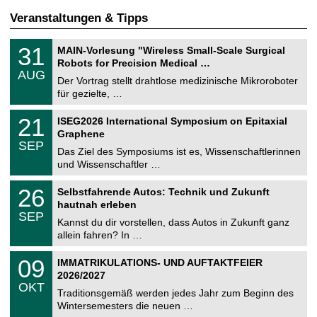
Veranstaltungen & Tipps
T
3
31
MAIN-Vorlesung "Wireless Small-Scale Surgical
U
1
Robots for Precision Medical …
C
.
AUG
h
0
Der Vortrag stellt drahtlose medizinische Mikroroboter
e
8
für gezielte, …
m
.
n
2
T
i
2
21
ISEG2026 International Symposium on Epitaxial
0
U
t
1
2
Graphene
C
z
.
6
SEP
h
0
Das Ziel des Symposiums ist es, Wissenschaftlerinnen
e
9
und Wissenschaftler …
m
.
n
2
T
i
2
26
Selbstfahrende Autos: Technik und Zukunft
0
U
t
6
2
hautnah erleben
C
z
.
6
SEP
h
0
Kannst du dir vorstellen, dass Autos in Zukunft ganz
e
9
allein fahren? In …
m
.
n
2
T
i
0
09
IMMATRIKULATIONS- UND AUFTAKTFEIER
0
U
t
9
2
2026/2027
C
z
.
6
OKT
h
1
Traditionsgemäß werden jedes Jahr zum Beginn des
e
0
Wintersemesters die neuen …
m
.