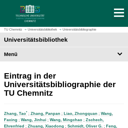
S
S
t
p
a
r
r
i
t
n
TU Chemnitz
Universitätsbibliothek
Universitätsbibliographie
s
g
Universitätsbibliothek
e
e
i
z
t
Menü
u
e
m
a
H
u
a
Eintrag in der
f
u
Universitätsbibliographie der
r
p
TU Chemnitz
u
t
f
i
e
n
n
h
*
Zhang, Tao
;
Zhang, Panpan
;
Liao, Zhongquan
;
Wang,
a
Faxing
;
Wang, Jinhui
;
Wang, Mingchao
;
Zschech,
l
Ehrenfried
;
Zhuang, Xiaodong
;
Schmidt, Oliver G.
;
Feng,