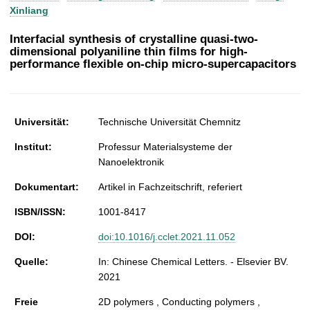
t
Xinliang
Interfacial synthesis of crystalline quasi-two-
dimensional polyaniline thin films for high-
performance flexible on-chip micro-supercapacitors
Universität:
Technische Universität Chemnitz
Institut:
Professur Materialsysteme der
Nanoelektronik
Dokumentart:
Artikel in Fachzeitschrift, referiert
ISBN/ISSN:
1001-8417
DOI:
doi:10.1016/j.cclet.2021.11.052
Quelle:
In: Chinese Chemical Letters. - Elsevier BV.
2021
Freie
2D polymers , Conducting polymers ,