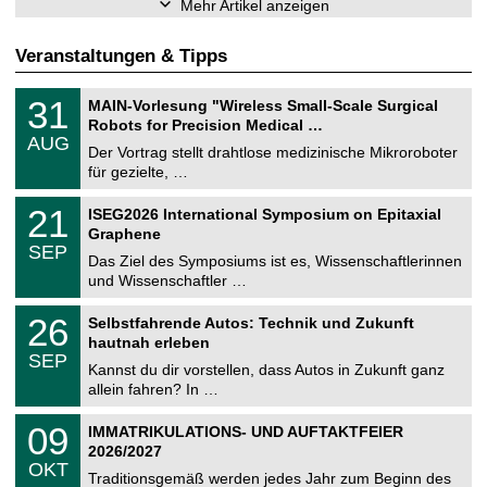
Mehr Artikel anzeigen
Veranstaltungen & Tipps
T
3
31
MAIN-Vorlesung "Wireless Small-Scale Surgical
U
1
Robots for Precision Medical …
C
.
AUG
h
0
Der Vortrag stellt drahtlose medizinische Mikroroboter
e
8
für gezielte, …
m
.
n
2
T
i
2
21
ISEG2026 International Symposium on Epitaxial
0
U
t
1
2
Graphene
C
z
.
6
SEP
h
0
Das Ziel des Symposiums ist es, Wissenschaftlerinnen
e
9
und Wissenschaftler …
m
.
n
2
T
i
2
26
Selbstfahrende Autos: Technik und Zukunft
0
U
t
6
2
hautnah erleben
C
z
.
6
SEP
h
0
Kannst du dir vorstellen, dass Autos in Zukunft ganz
e
9
allein fahren? In …
m
.
n
2
T
i
0
09
IMMATRIKULATIONS- UND AUFTAKTFEIER
0
U
t
9
2
2026/2027
C
z
.
6
OKT
h
1
Traditionsgemäß werden jedes Jahr zum Beginn des
e