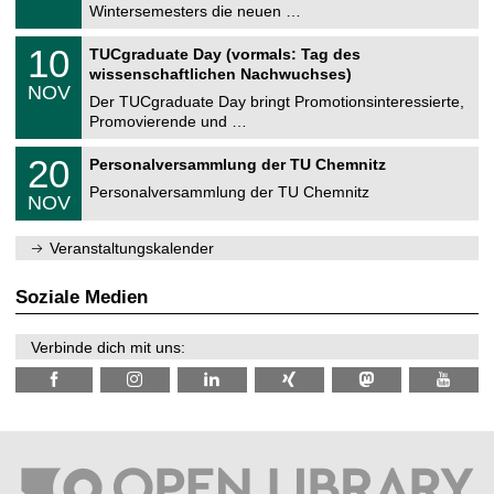
0
Wintersemesters die neuen …
m
.
n
2
Z
i
1
10
TUCgraduate Day (vormals: Tag des
0
e
t
0
2
wissenschaftlichen Nachwuchses)
n
z
.
6
NOV
t
1
Der TUCgraduate Day bringt Promotionsinteressierte,
r
1
Promovierende und …
u
.
m
2
T
f
2
20
Personalversammlung der TU Chemnitz
0
U
ü
0
2
C
r
Personalversammlung der TU Chemnitz
.
6
NOV
h
d
1
e
e
1
m
n
.
Veranstaltungskalender
n
w
2
i
i
0
t
s
2
Soziale Medien
z
s
6
e
n
Verbinde dich mit uns:
s
c
h
a
f
t
l
i
c