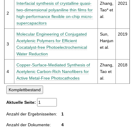
t
Interfacial synthesis of crystalline quasi-
Zhang,
2021
two-dimensional polyaniline thin films for
Tao* et
2
high-performance flexible on-chip micro-
al.
supercapacitors
Molecular Engineering of Conjugated
Sun,
2019
Acetylenic Polymers for Efficient
Hanjun
3
Cocatalyst-free Photoelectrochemical
et al.
Water Reduction
Copper-Surface-Mediated Synthesis of
Zhang,
2018
4
Acetylenic Carbon-Rich Nanofibers for
Tao et
Active Metal-Free Photocathodes
al.
Aktuelle Seite:
Anzahl der Ergebnisseiten:
1
Anzahl der Dokumente:
4