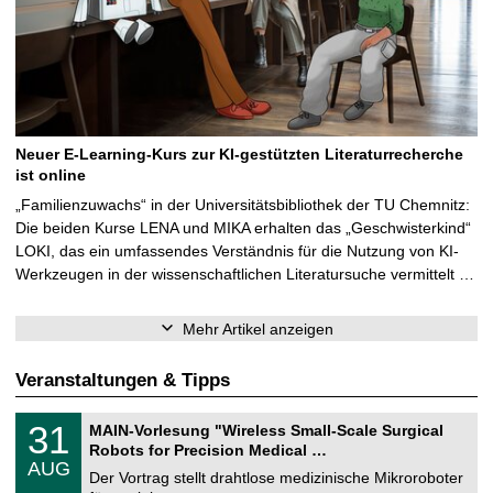
Neuer E-Learning-Kurs zur KI-gestützten Literaturrecherche
ist online
„Familienzuwachs“ in der Universitätsbibliothek der TU Chemnitz:
Die beiden Kurse LENA und MIKA erhalten das „Geschwisterkind“
LOKI, das ein umfassendes Verständnis für die Nutzung von KI-
Werkzeugen in der wissenschaftlichen Literatursuche vermittelt …
Mehr Artikel anzeigen
Veranstaltungen & Tipps
T
3
31
MAIN-Vorlesung "Wireless Small-Scale Surgical
U
1
Robots for Precision Medical …
C
.
AUG
h
0
Der Vortrag stellt drahtlose medizinische Mikroroboter
e
8