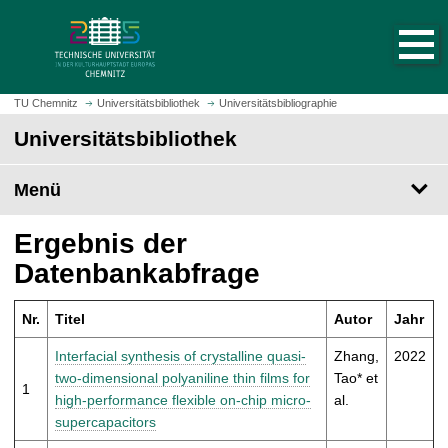
S
S
t
p
a
r
r
i
t
n
TU Chemnitz
Universitätsbibliothek
Universitätsbibliographie
s
g
Universitätsbibliothek
e
e
i
z
t
Menü
u
e
m
a
H
Ergebnis der
u
a
Datenbankabfrage
f
u
r
p
u
Nr.
Titel
Autor
Jahr
t
f
i
Interfacial synthesis of crystalline quasi-
Zhang,
2022
e
n
two-dimensional polyaniline thin films for
Tao* et
n
1
h
high-performance flexible on-chip micro-
al.
a
supercapacitors
l