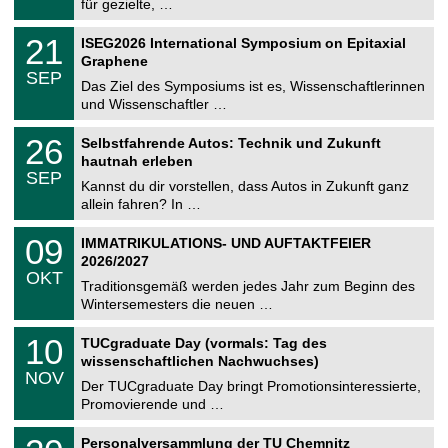
für gezielte, …
m
.
n
2
T
i
2
21
ISEG2026 International Symposium on Epitaxial
0
U
t
1
2
Graphene
C
z
.
6
SEP
h
0
Das Ziel des Symposiums ist es, Wissenschaftlerinnen
e
9
und Wissenschaftler …
m
.
n
2
T
i
2
26
Selbstfahrende Autos: Technik und Zukunft
0
U
t
6
2
hautnah erleben
C
z
.
6
SEP
h
0
Kannst du dir vorstellen, dass Autos in Zukunft ganz
e
9
allein fahren? In …
m
.
n
2
T
i
0
09
IMMATRIKULATIONS- UND AUFTAKTFEIER
0
U
t
9
2
2026/2027
C
z
.
6
OKT
h
1
Traditionsgemäß werden jedes Jahr zum Beginn des
e
0
Wintersemesters die neuen …
m
.
n
2
Z
i
1
10
TUCgraduate Day (vormals: Tag des
0
e
t
0
2
wissenschaftlichen Nachwuchses)
n
z
.
6
NOV
t
1
Der TUCgraduate Day bringt Promotionsinteressierte,
r
1
Promovierende und …
u
.
m
2
T
f
2
Personalversammlung der TU Chemnitz
0
U