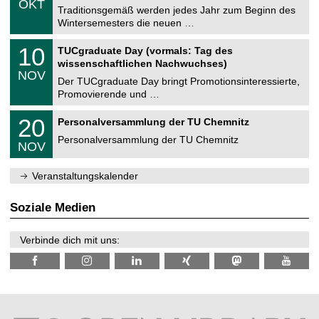
6
OKT
h
1
Traditionsgemäß werden jedes Jahr zum Beginn des
e
0
Wintersemesters die neuen …
m
.
n
2
Z
i
1
10
TUCgraduate Day (vormals: Tag des
0
e
t
0
2
wissenschaftlichen Nachwuchses)
n
z
.
6
NOV
t
1
Der TUCgraduate Day bringt Promotionsinteressierte,
r
1
Promovierende und …
u
.
m
2
T
f
2
20
Personalversammlung der TU Chemnitz
0
U
ü
0
2
C
r
Personalversammlung der TU Chemnitz
.
6
NOV
h
d
1
e
e
1
m
n
.
Veranstaltungskalender
n
w
2
i
i
0
t
s
2
Soziale Medien
z
s
6
e
n
Verbinde dich mit uns:
s
c
h
a
f
t
l