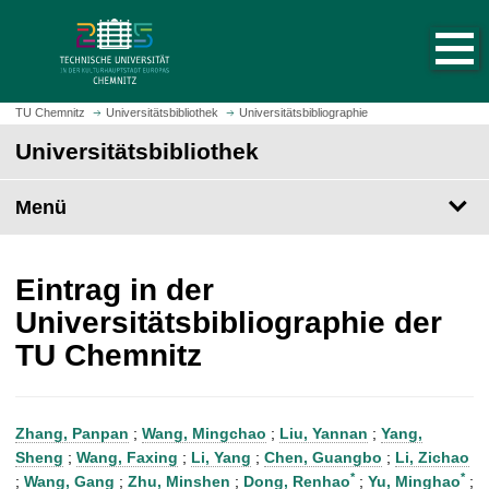
S
S
t
p
a
r
r
i
t
n
TU Chemnitz
Universitätsbibliothek
Universitätsbibliographie
s
g
Universitätsbibliothek
e
e
i
z
t
Menü
u
e
m
a
H
u
a
Eintrag in der
f
u
Universitätsbibliographie der
r
p
TU Chemnitz
u
t
f
i
e
n
n
h
Zhang, Panpan
;
Wang, Mingchao
;
Liu, Yannan
;
Yang,
a
Sheng
;
Wang, Faxing
;
Li, Yang
;
Chen, Guangbo
;
Li, Zichao
l
*
*
;
Wang, Gang
;
Zhu, Minshen
;
Dong, Renhao
;
Yu, Minghao
;