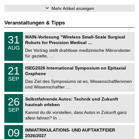
Mehr Artikel anzeigen
Veranstaltungen & Tipps
T
3
31
MAIN-Vorlesung "Wireless Small-Scale Surgical
U
1
Robots for Precision Medical …
C
.
AUG
h
0
Der Vortrag stellt drahtlose medizinische Mikroroboter
e
8
für gezielte, …
m
.
n
2
T
i
2
21
ISEG2026 International Symposium on Epitaxial
0
U
t
1
2
Graphene
C
z
.
6
SEP
h
0
Das Ziel des Symposiums ist es, Wissenschaftlerinnen
e
9
und Wissenschaftler …
m
.
n
2
T
i
2
26
Selbstfahrende Autos: Technik und Zukunft
0
U
t
6
2
hautnah erleben
C
z
.
6
SEP
h
0
Kannst du dir vorstellen, dass Autos in Zukunft ganz
e
9
allein fahren? In …
m
.
n
2
T
i
0
09
IMMATRIKULATIONS- UND AUFTAKTFEIER
0
U
t
9
2
2026/2027
C
z
.