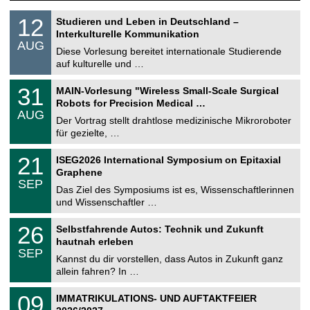
S
1
12
Studieren und Leben in Deutschland –
o
2
Interkulturelle Kommunikation
n
.
AUG
s
0
Diese Vorlesung bereitet internationale Studierende
t
8
auf kulturelle und …
i
.
g
2
T
e
3
31
MAIN-Vorlesung "Wireless Small-Scale Surgical
0
U
1
2
Robots for Precision Medical …
C
.
6
AUG
h
0
Der Vortrag stellt drahtlose medizinische Mikroroboter
e
8
für gezielte, …
m
.
n
2
T
i
2
21
ISEG2026 International Symposium on Epitaxial
0
U
t
1
2
Graphene
C
z
.
6
SEP
h
0
Das Ziel des Symposiums ist es, Wissenschaftlerinnen
e
9
und Wissenschaftler …
m
.
n
2
T
i
2
26
Selbstfahrende Autos: Technik und Zukunft
0
U
t
6
2
hautnah erleben
C
z
.
6
SEP
h
0
Kannst du dir vorstellen, dass Autos in Zukunft ganz
e
9
allein fahren? In …
m
.
n
2
T
i
0
09
IMMATRIKULATIONS- UND AUFTAKTFEIER
0
U
t
9
2