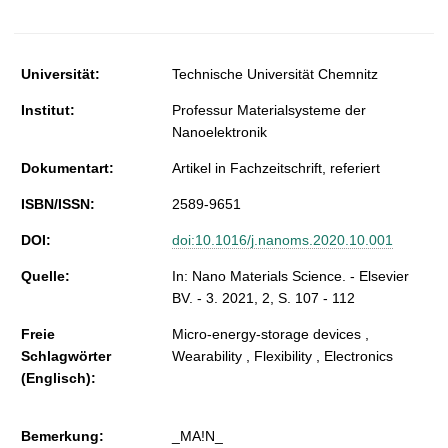
t
Universität:
Technische Universität Chemnitz
Institut:
Professur Materialsysteme der
Nanoelektronik
Dokumentart:
Artikel in Fachzeitschrift, referiert
ISBN/ISSN:
2589-9651
DOI:
doi:10.1016/j.nanoms.2020.10.001
Quelle:
In: Nano Materials Science. - Elsevier
BV. - 3. 2021, 2, S. 107 - 112
Freie
Micro-energy-storage devices ,
Schlagwörter
Wearability , Flexibility , Electronics
(Englisch):
Bemerkung:
_MA!N_