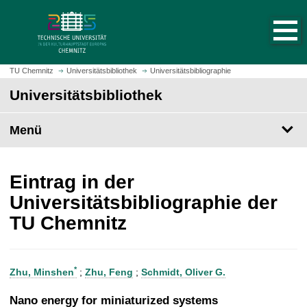
S
S
t
p
a
r
r
i
t
n
TU Chemnitz
Universitätsbibliothek
Universitätsbibliographie
s
g
Universitätsbibliothek
e
e
i
z
t
Menü
u
e
m
a
H
u
a
Eintrag in der
f
u
Universitätsbibliographie der
r
p
TU Chemnitz
u
t
f
i
e
n
n
h
*
Zhu, Minshen
;
Zhu, Feng
;
Schmidt, Oliver G.
a
l
Nano energy for miniaturized systems