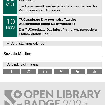
2026/2027
C
z
.
6
OKT
h
1
Traditionsgemäß werden jedes Jahr zum Beginn des
e
0
Wintersemesters die neuen …
m
.
n
2
Z
i
1
10
TUCgraduate Day (vormals: Tag des
0
e
t
0
2
wissenschaftlichen Nachwuchses)
n
z
.
6
NOV
t
1
Der TUCgraduate Day bringt Promotionsinteressierte,
r
1
Promovierende und …
u
.
m
2
f
0
Veranstaltungskalender
ü
2
r
6
d
Soziale Medien
e
n
w
Verbinde dich mit uns:
i
s
s
e
n
s
c
h
a
f
t
l