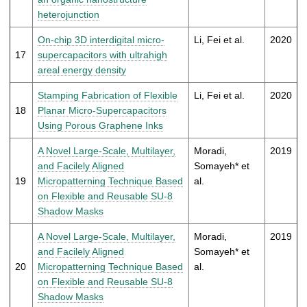
heterojunction
On-chip 3D interdigital micro-
Li, Fei et al.
2020
17
supercapacitors with ultrahigh
areal energy density
Stamping Fabrication of Flexible
Li, Fei et al.
2020
18
Planar Micro-Supercapacitors
Using Porous Graphene Inks
A Novel Large-Scale, Multilayer,
Moradi,
2019
and Facilely Aligned
Somayeh* et
19
Micropatterning Technique Based
al.
on Flexible and Reusable SU-8
Shadow Masks
A Novel Large-Scale, Multilayer,
Moradi,
2019
and Facilely Aligned
Somayeh* et
20
Micropatterning Technique Based
al.
on Flexible and Reusable SU-8
Shadow Masks