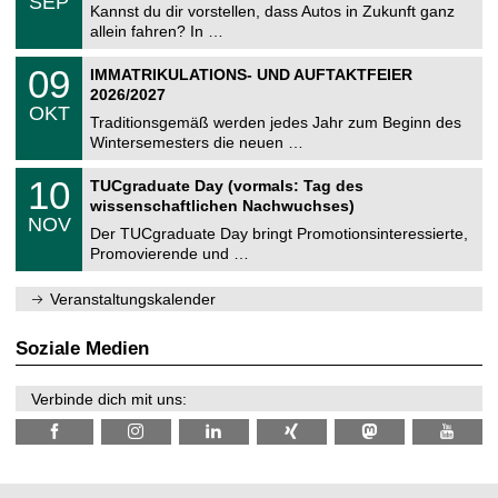
SEP
h
0
Kannst du dir vorstellen, dass Autos in Zukunft ganz
e
9
allein fahren? In …
m
.
n
2
T
i
0
09
IMMATRIKULATIONS- UND AUFTAKTFEIER
0
U
t
9
2
2026/2027
C
z
.
6
OKT
h
1
Traditionsgemäß werden jedes Jahr zum Beginn des
e
0
Wintersemesters die neuen …
m
.
n
2
Z
i
1
10
TUCgraduate Day (vormals: Tag des
0
e
t
0
2
wissenschaftlichen Nachwuchses)
n
z
.
6
NOV
t
1
Der TUCgraduate Day bringt Promotionsinteressierte,
r
1
Promovierende und …
u
.
m
2
f
0
Veranstaltungskalender
ü
2
r
6
d
Soziale Medien
e
n
w
Verbinde dich mit uns:
i
s
s
e
n
s