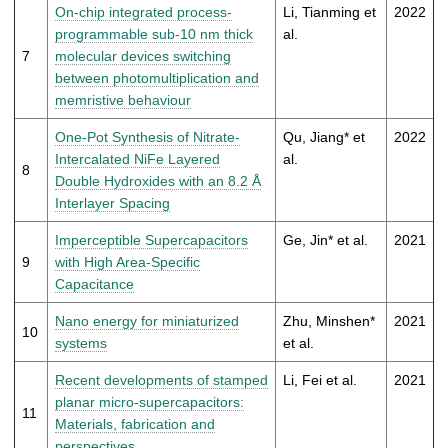
On-chip integrated process-
Li, Tianming et
2022
programmable sub-10 nm thick
al.
7
molecular devices switching
between photomultiplication and
memristive behaviour
One-Pot Synthesis of Nitrate-
Qu, Jiang* et
2022
Intercalated NiFe Layered
al.
8
Double Hydroxides with an 8.2 Å
Interlayer Spacing
Imperceptible Supercapacitors
Ge, Jin* et al.
2021
9
with High Area-Specific
Capacitance
Nano energy for miniaturized
Zhu, Minshen*
2021
10
systems
et al.
Recent developments of stamped
Li, Fei et al.
2021
planar micro-supercapacitors:
11
Materials, fabrication and
perspectives