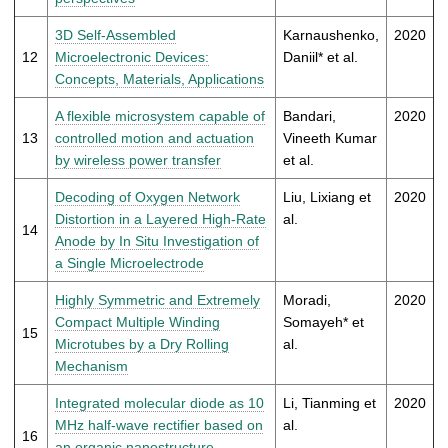
3D Self-Assembled
Karnaushenko,
2020
12
Microelectronic Devices:
Daniil* et al.
Concepts, Materials, Applications
A flexible microsystem capable of
Bandari,
2020
13
controlled motion and actuation
Vineeth Kumar
by wireless power transfer
et al.
Decoding of Oxygen Network
Liu, Lixiang et
2020
Distortion in a Layered High-Rate
al.
14
Anode by In Situ Investigation of
a Single Microelectrode
Highly Symmetric and Extremely
Moradi,
2020
Compact Multiple Winding
Somayeh* et
15
Microtubes by a Dry Rolling
al.
Mechanism
Integrated molecular diode as 10
Li, Tianming et
2020
MHz half-wave rectifier based on
al.
16
an organic nanostructure