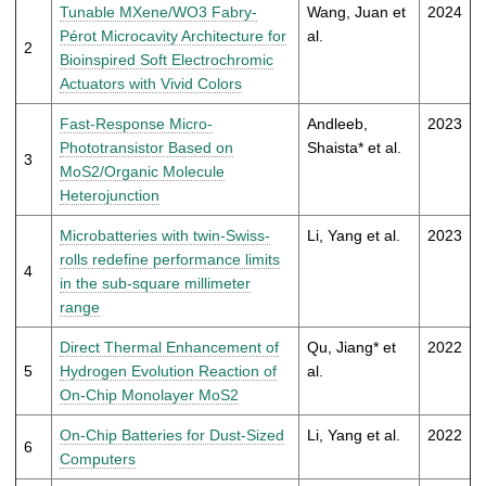
t
Tunable MXene/WO3 Fabry-
Wang, Juan et
2024
Pérot Microcavity Architecture for
al.
2
Bioinspired Soft Electrochromic
Actuators with Vivid Colors
Fast-Response Micro-
Andleeb,
2023
Phototransistor Based on
Shaista* et al.
3
MoS2/Organic Molecule
Heterojunction
Microbatteries with twin-Swiss-
Li, Yang et al.
2023
rolls redefine performance limits
4
in the sub-square millimeter
range
Direct Thermal Enhancement of
Qu, Jiang* et
2022
5
Hydrogen Evolution Reaction of
al.
On-Chip Monolayer MoS2
On-Chip Batteries for Dust-Sized
Li, Yang et al.
2022
6
Computers