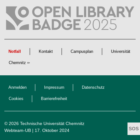
c
h
a
f
t
l
i
c
h
e
n
Notfall
Kontakt
Campusplan
Universität
N
a
Chemnitz
c
h
w
u
c
h
Anmelden
Impressum
Datenschutz
s
Cookies
Barrierefreiheit
© 2026 Technische Universität Chemnitz
Webteam-UB
| 17. Oktober 2024