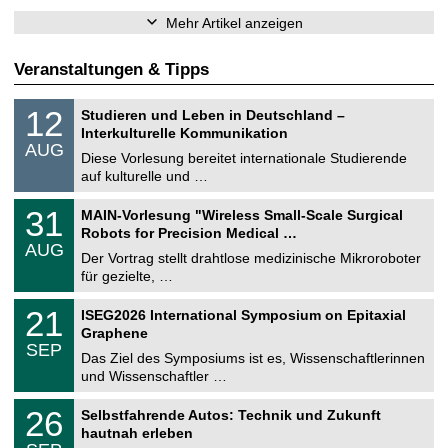
Mehr Artikel anzeigen
Veranstaltungen & Tipps
S
1
12
Studieren und Leben in Deutschland –
o
2
Interkulturelle Kommunikation
n
.
AUG
s
0
Diese Vorlesung bereitet internationale Studierende
t
8
auf kulturelle und …
i
.
g
2
T
e
3
31
MAIN-Vorlesung "Wireless Small-Scale Surgical
0
U
1
2
Robots for Precision Medical …
C
.
6
AUG
h
0
Der Vortrag stellt drahtlose medizinische Mikroroboter
e
8
für gezielte, …
m
.
n
2
T
i
2
21
ISEG2026 International Symposium on Epitaxial
0
U
t
1
2
Graphene
C
z
.
6
SEP
h
0
Das Ziel des Symposiums ist es, Wissenschaftlerinnen
e
9
und Wissenschaftler …
m
.
n
2
T
i
2
26
Selbstfahrende Autos: Technik und Zukunft
0
U
t
6
2
hautnah erleben
C
z
.
6