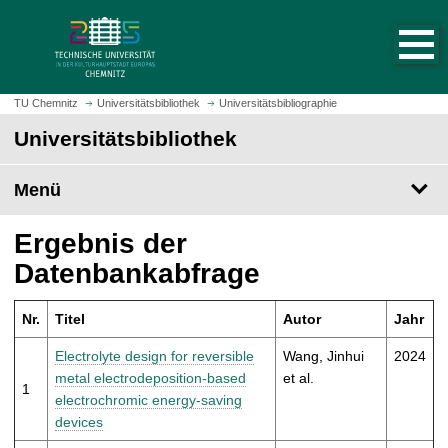
S
S
t
p
a
r
r
i
t
n
TU Chemnitz
Universitätsbibliothek
Universitätsbibliographie
s
g
Universitätsbibliothek
e
e
i
z
t
Menü
u
e
m
a
H
Ergebnis der
u
a
Datenbankabfrage
f
u
r
p
u
Nr.
Titel
Autor
Jahr
t
f
i
Electrolyte design for reversible
Wang, Jinhui
2024
e
n
metal electrodeposition-based
et al.
n
1
h
electrochromic energy-saving
a
devices
l