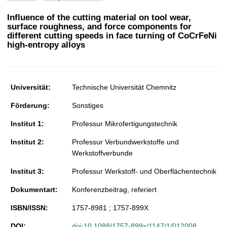
t
Influence of the cutting material on tool wear,
surface roughness, and force components for
different cutting speeds in face turning of CoCrFeNi
high-entropy alloys
Universität:
Technische Universität Chemnitz
Förderung:
Sonstiges
Institut 1:
Professur Mikrofertigungstechnik
Institut 2:
Professur Verbundwerkstoffe und
Werkstoffverbunde
Institut 3:
Professur Werkstoff- und Oberflächentechnik
Dokumentart:
Konferenzbeitrag, referiert
ISBN/ISSN:
1757-8981 ; 1757-899X
DOI:
doi:10.1088/1757-899x/1147/1/012008