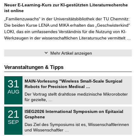
Neuer E-Learning-Kurs zur KI-gestützten Literaturrecherche
ist online
„Familienzuwachs“ in der Universitätsbibliothek der TU Chemnitz:
Die beiden Kurse LENA und MIKA erhalten das „Geschwisterkind“
LOKI, das ein umfassendes Verständnis für die Nutzung von KI-
Werkzeugen in der wissenschaftlichen Literatursuche vermittelt …
Mehr Artikel anzeigen
Veranstaltungen & Tipps
T
3
31
MAIN-Vorlesung "Wireless Small-Scale Surgical
U
1
Robots for Precision Medical …
C
.
AUG
h
0
Der Vortrag stellt drahtlose medizinische Mikroroboter
e
8
für gezielte, …
m
.
n
2
T
i
2
21
ISEG2026 International Symposium on Epitaxial
0
U
t
1
2
Graphene
C
z
.
6
SEP
h
0
Das Ziel des Symposiums ist es, Wissenschaftlerinnen
e
9
und Wissenschaftler …
m
.
n