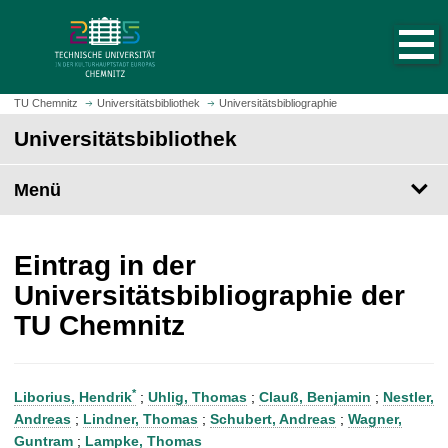
S
S
t
p
a
r
r
i
t
n
TU Chemnitz
Universitätsbibliothek
Universitätsbibliographie
s
g
Universitätsbibliothek
e
e
i
z
t
Menü
u
e
m
a
H
u
a
Eintrag in der
f
u
Universitätsbibliographie der
r
p
TU Chemnitz
u
t
f
i
e
n
n
h
*
Liborius, Hendrik
;
Uhlig, Thomas
;
Clauß, Benjamin
;
Nestler,
a
Andreas
;
Lindner, Thomas
;
Schubert, Andreas
;
Wagner,
l
Guntram
;
Lampke, Thomas