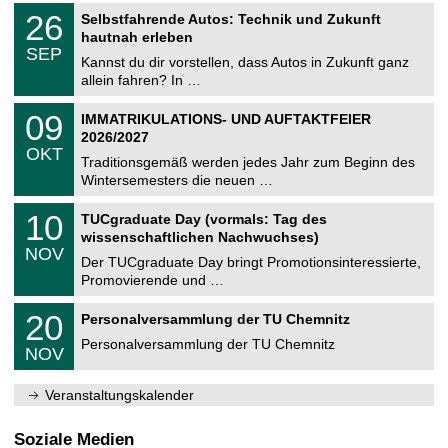
2
T
i
2
26
Selbstfahrende Autos: Technik und Zukunft
0
U
t
6
2
hautnah erleben
C
z
.
6
SEP
h
0
Kannst du dir vorstellen, dass Autos in Zukunft ganz
e
9
allein fahren? In …
m
.
n
2
T
i
0
09
IMMATRIKULATIONS- UND AUFTAKTFEIER
0
U
t
9
2
2026/2027
C
z
.
6
OKT
h
1
Traditionsgemäß werden jedes Jahr zum Beginn des
e
0
Wintersemesters die neuen …
m
.
n
2
Z
i
1
10
TUCgraduate Day (vormals: Tag des
0
e
t
0
2
wissenschaftlichen Nachwuchses)
n
z
.
6
NOV
t
1
Der TUCgraduate Day bringt Promotionsinteressierte,
r
1
Promovierende und …
u
.
m
2
T
f
2
20
Personalversammlung der TU Chemnitz
0
U
ü
0
2
C
r
Personalversammlung der TU Chemnitz
.
6
NOV
h
d
1
e
e
1
m
n
.
Veranstaltungskalender
n
w
2
i
i
0
t
s
2
Soziale Medien
z