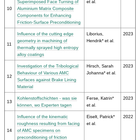
Superimposed Face Turning of
et al.
10
Aluminium Matrix Composite
Components for Enhancing
Friction-Surface Preconditioning
Influence of the cutting edge
Liborius,
2023
geometry in machining of
Hendrik* et al.
11
thermally sprayed high entropy
alloy coatings
Investigation of the Tribological
Hirsch, Sarah
2023
Behaviour of Various AMC
Johanna* et al.
12
Surfaces against Brake Lining
Material
Kohlenstoffschichten - was sie
Ferse, Katrin*
2023
13
können, wo Experten tagen
et al.
Influence of the kinematic
Eiselt, Patrick*
2022
roughness resulting from facing
et al.
14
of AMC specimens on
preconditioning of friction