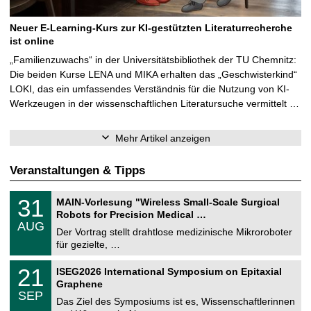
Neuer E-Learning-Kurs zur KI-gestützten Literaturrecherche
ist online
„Familienzuwachs“ in der Universitätsbibliothek der TU Chemnitz:
Die beiden Kurse LENA und MIKA erhalten das „Geschwisterkind“
LOKI, das ein umfassendes Verständnis für die Nutzung von KI-
Werkzeugen in der wissenschaftlichen Literatursuche vermittelt …
Mehr Artikel anzeigen
Veranstaltungen & Tipps
T
3
31
MAIN-Vorlesung "Wireless Small-Scale Surgical
U
1
Robots for Precision Medical …
C
.
AUG
h
0
Der Vortrag stellt drahtlose medizinische Mikroroboter
e
8
für gezielte, …
m
.
n
2
T
i
2
21
ISEG2026 International Symposium on Epitaxial
0
U
t
1
2
Graphene
C
z
.
6
SEP
h
0
Das Ziel des Symposiums ist es, Wissenschaftlerinnen
e
9