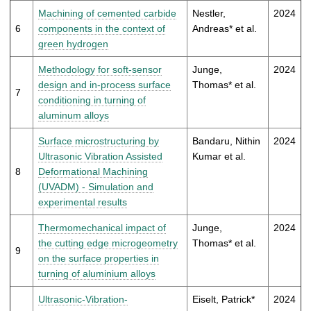
Machining of cemented carbide
Nestler,
2024
6
components in the context of
Andreas* et al.
green hydrogen
Methodology for soft-sensor
Junge,
2024
design and in-process surface
Thomas* et al.
7
conditioning in turning of
aluminum alloys
Surface microstructuring by
Bandaru, Nithin
2024
Ultrasonic Vibration Assisted
Kumar et al.
8
Deformational Machining
(UVADM) - Simulation and
experimental results
Thermomechanical impact of
Junge,
2024
the cutting edge microgeometry
Thomas* et al.
9
on the surface properties in
turning of aluminium alloys
Ultrasonic-Vibration-
Eiselt, Patrick*
2024