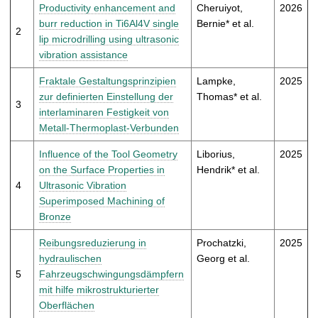
t
Productivity enhancement and
Cheruiyot,
2026
burr reduction in Ti6Al4V single
Bernie* et al.
2
lip microdrilling using ultrasonic
vibration assistance
Fraktale Gestaltungsprinzipien
Lampke,
2025
zur definierten Einstellung der
Thomas* et al.
3
interlaminaren Festigkeit von
Metall-Thermoplast-Verbunden
Influence of the Tool Geometry
Liborius,
2025
on the Surface Properties in
Hendrik* et al.
4
Ultrasonic Vibration
Superimposed Machining of
Bronze
Reibungsreduzierung in
Prochatzki,
2025
hydraulischen
Georg et al.
5
Fahrzeugschwingungsdämpfern
mit hilfe mikrostrukturierter
Oberflächen