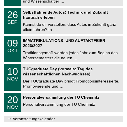
und Wissenschaftler …
m
.
n
2
T
i
2
26
Selbstfahrende Autos: Technik und Zukunft
0
U
t
6
2
hautnah erleben
C
z
.
6
SEP
h
0
Kannst du dir vorstellen, dass Autos in Zukunft ganz
e
9
allein fahren? In …
m
.
n
2
T
i
0
09
IMMATRIKULATIONS- UND AUFTAKTFEIER
0
U
t
9
2
2026/2027
C
z
.
6
OKT
h
1
Traditionsgemäß werden jedes Jahr zum Beginn des
e
0
Wintersemesters die neuen …
m
.
n
2
Z
i
1
10
TUCgraduate Day (vormals: Tag des
0
e
t
0
2
wissenschaftlichen Nachwuchses)
n
z
.
6
NOV
t
1
Der TUCgraduate Day bringt Promotionsinteressierte,
r
1
Promovierende und …
u
.
m
2
T
f
2
20
Personalversammlung der TU Chemnitz
0
U
ü
0
2
C
r
Personalversammlung der TU Chemnitz
.
6
NOV
h
d
1
e
e
1
m
n
.
Veranstaltungskalender
n
w
2
i
i
0