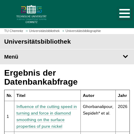
S
S
t
p
a
r
r
i
t
n
TU Chemnitz
Universitätsbibliothek
Universitätsbibliographie
s
g
Universitätsbibliothek
e
e
i
z
t
Menü
u
e
m
a
H
Ergebnis der
u
a
Datenbankabfrage
f
u
r
p
u
Nr.
Titel
Autor
Jahr
t
f
i
Influence of the cutting speed in
Ghorbanalipour,
2026
e
n
turning and force in diamond
Sepideh* et al.
n
1
h
smoothing on the surface
a
properties of pure nickel
l