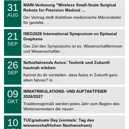
T
3
31
MAIN-Vorlesung "Wireless Small-Scale Surgical
U
1
Robots for Precision Medical …
C
.
AUG
h
0
Der Vortrag stellt drahtlose medizinische Mikroroboter
e
8
für gezielte, …
m
.
n
2
T
i
2
21
ISEG2026 International Symposium on Epitaxial
0
U
t
1
2
Graphene
C
z
.
6
SEP
h
0
Das Ziel des Symposiums ist es, Wissenschaftlerinnen
e
9
und Wissenschaftler …
m
.
n
2
T
i
2
26
Selbstfahrende Autos: Technik und Zukunft
0
U
t
6
2
hautnah erleben
C
z
.
6
SEP
h
0
Kannst du dir vorstellen, dass Autos in Zukunft ganz
e
9
allein fahren? In …
m
.
n
2
T
i
0
09
IMMATRIKULATIONS- UND AUFTAKTFEIER
0
U
t
9
2
2026/2027
C
z
.
6
OKT
h
1
Traditionsgemäß werden jedes Jahr zum Beginn des
e
0
Wintersemesters die neuen …
m
.
n
2
Z
i
1
10
TUCgraduate Day (vormals: Tag des
0
e
t
0
2
wissenschaftlichen Nachwuchses)
n
z
.