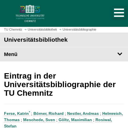
S
S
t
p
a
r
r
i
t
n
TU Chemnitz
Universitätsbibliothek
Universitätsbibliographie
s
g
Universitätsbibliothek
e
e
i
z
t
Menü
u
e
m
a
H
u
a
Eintrag in der
f
u
Universitätsbibliographie der
r
p
TU Chemnitz
u
t
f
i
e
n
n
h
*
Ferse, Katrin
;
Börner, Richard
;
Nestler, Andreas
;
Helmreich,
a
Thomas
;
Meschede, Sven
;
Göltz, Maximilian
;
Rosiwal,
l
Stefan