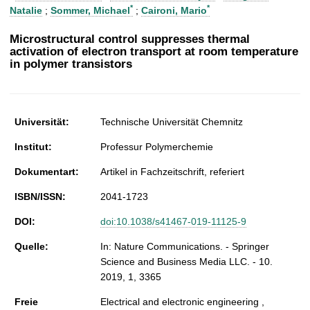
t
*
*
Natalie
;
Sommer, Michael
;
Caironi, Mario
Microstructural control suppresses thermal
activation of electron transport at room temperature
in polymer transistors
Universität:
Technische Universität Chemnitz
Institut:
Professur Polymerchemie
Dokumentart:
Artikel in Fachzeitschrift, referiert
ISBN/ISSN:
2041-1723
DOI:
doi:10.1038/s41467-019-11125-9
Quelle:
In: Nature Communications. - Springer
Science and Business Media LLC. - 10.
2019, 1, 3365
Freie
Electrical and electronic engineering ,