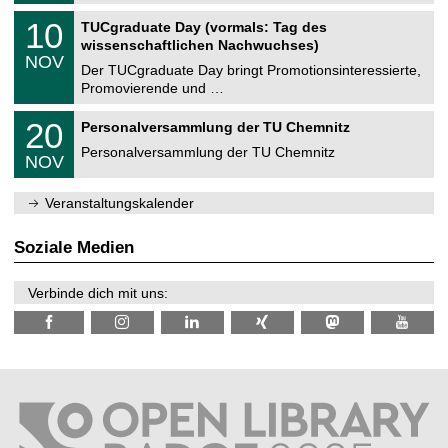
n
2
Z
i
1
10
TUCgraduate Day (vormals: Tag des
0
e
t
0
2
wissenschaftlichen Nachwuchses)
n
z
.
6
NOV
t
1
Der TUCgraduate Day bringt Promotionsinteressierte,
r
1
Promovierende und …
u
.
m
2
T
f
2
20
Personalversammlung der TU Chemnitz
0
U
ü
0
2
C
r
Personalversammlung der TU Chemnitz
.
6
NOV
h
d
1
e
e
1
m
n
.
Veranstaltungskalender
n
w
2
i
i
0
t
s
2
Soziale Medien
z
s
6
e
n
Verbinde dich mit uns:
s
c
h
a
f
t
l
i
c
h