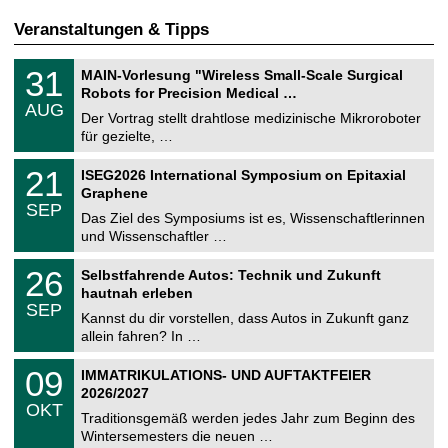
Veranstaltungen & Tipps
T
3
31
MAIN-Vorlesung "Wireless Small-Scale Surgical
U
1
Robots for Precision Medical …
C
.
AUG
h
0
Der Vortrag stellt drahtlose medizinische Mikroroboter
e
8
für gezielte, …
m
.
n
2
T
i
2
21
ISEG2026 International Symposium on Epitaxial
0
U
t
1
2
Graphene
C
z
.
6
SEP
h
0
Das Ziel des Symposiums ist es, Wissenschaftlerinnen
e
9
und Wissenschaftler …
m
.
n
2
T
i
2
26
Selbstfahrende Autos: Technik und Zukunft
0
U
t
6
2
hautnah erleben
C
z
.
6
SEP
h
0
Kannst du dir vorstellen, dass Autos in Zukunft ganz
e
9
allein fahren? In …
m
.
n
2
T
i
0
09
IMMATRIKULATIONS- UND AUFTAKTFEIER
0
U
t
9
2
2026/2027
C
z
.
6
OKT
h
1
Traditionsgemäß werden jedes Jahr zum Beginn des
e
0
Wintersemesters die neuen …
m
.