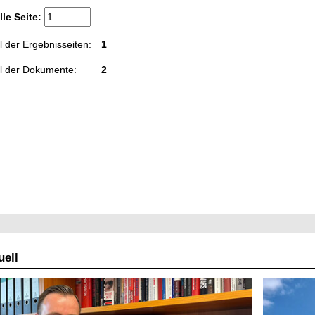
lle Seite:
 der Ergebnisseiten:
1
l der Dokumente:
2
ell