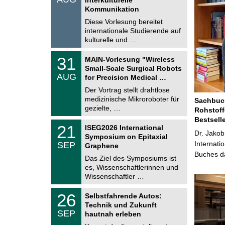
0
t
Kommunikation
8
i
.
Diese Vorlesung bereitet
g
2
e
internationale Studierende auf
0
kulturelle und …
2
6
T
3
31
MAIN-Vorlesung "Wireless
U
1
Small-Scale Surgical Robots
C
.
AUG
h
for Precision Medical …
0
e
8
Der Vortrag stellt drahtlose
m
.
medizinische Mikroroboter für
n
Sachbuch
2
i
gezielte, …
Rohstoff
0
t
2
Bestsell
z
T
6
2
21
ISEG2026 International
U
Dr. Jakob
1
Symposium on Epitaxial
C
.
Internati
SEP
h
Graphene
0
e
Buches da
9
Das Ziel des Symposiums ist
m
.
es, Wissenschaftlerinnen und
n
2
i
Wissenschaftler …
0
t
2
z
T
6
2
26
Selbstfahrende Autos:
U
6
Technik und Zukunft
C
.
SEP
h
hautnah erleben
0
e
9