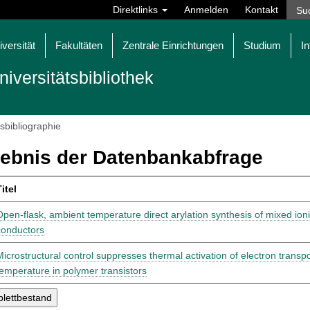
Direktlinks
Anmelden
Kontakt
iversität
Fakultäten
Zentrale Einrichtungen
Studium
In
niversitätsbibliothek
tsbibliographie
ebnis der Datenbankabfrage
itel
Open-flask, ambient temperature direct arylation synthesis of mixed ioni
conductors
Microstructural control suppresses thermal activation of electron transp
temperature in polymer transistors