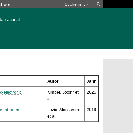
Suchen
Suche in…
ternational
Autor
Jahr
c-electronic
Kimpel, Joost* et
2025
al.
ort at room
Luzio, Alessandro
2019
et al.