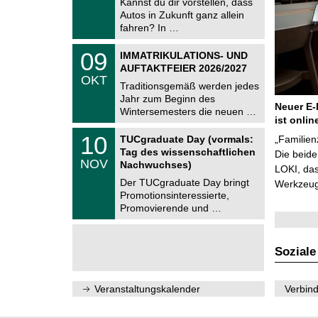
Kannst du dir vorstellen, dass
m
.
Autos in Zukunft ganz allein
n
2
i
fahren? In …
0
t
2
z
T
6
0
09
IMMATRIKULATIONS- UND
U
9
AUFTAKTFEIER 2026/2027
C
.
OKT
h
1
Traditionsgemäß werden jedes
e
0
Jahr zum Beginn des
m
.
Neuer E-
Wintersemesters die neuen …
n
2
ist onlin
i
0
Z
t
1
10
2
TUCgraduate Day (vormals:
„Familien
e
z
0
6
Tag des wissenschaftlichen
n
Die beid
.
NOV
t
Nachwuchses)
1
LOKI, das
r
1
Der TUCgraduate Day bringt
Werkzeuge
u
.
Promotionsinteressierte,
m
2
f
Promovierende und …
0
ü
2
r
6
d
e
Soziale
n
w
i
Veranstaltungskalender
Verbind
s
s
e