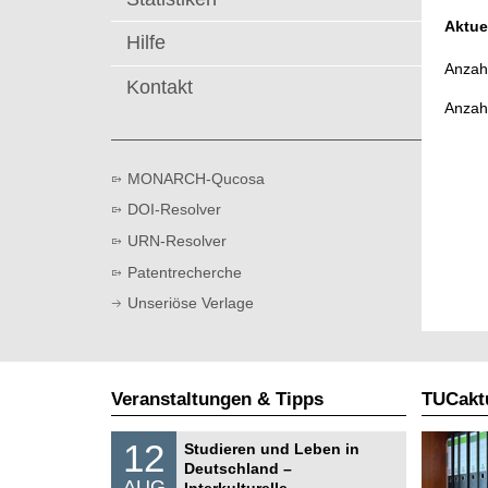
t
Aktue
Hilfe
Anzahl
Kontakt
Anzah
MONARCH-Qucosa
DOI-Resolver
URN-Resolver
Patentrecherche
Unseriöse Verlage
Veranstaltungen & Tipps
TUCaktu
S
1
12
Studieren und Leben in
o
2
Deutschland –
n
.
AUG
s
Interkulturelle