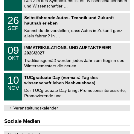
0
Das Ziel des Symposiums ist es, Wissenschaftlerinnen
e
9
und Wissenschaftler …
m
.
n
2
T
i
2
26
Selbstfahrende Autos: Technik und Zukunft
0
U
t
6
2
hautnah erleben
C
z
.
6
SEP
h
0
Kannst du dir vorstellen, dass Autos in Zukunft ganz
e
9
allein fahren? In …
m
.
n
2
T
i
0
09
IMMATRIKULATIONS- UND AUFTAKTFEIER
0
U
t
9
2
2026/2027
C
z
.
6
OKT
h
1
Traditionsgemäß werden jedes Jahr zum Beginn des
e
0
Wintersemesters die neuen …
m
.
n
2
Z
i
1
10
TUCgraduate Day (vormals: Tag des
0
e
t
0
2
wissenschaftlichen Nachwuchses)
n
z
.
6
NOV
t
1
Der TUCgraduate Day bringt Promotionsinteressierte,
r
1
Promovierende und …
u
.
m
2
f
0
Veranstaltungskalender
ü
2
r
6
d
Soziale Medien
e
n
w