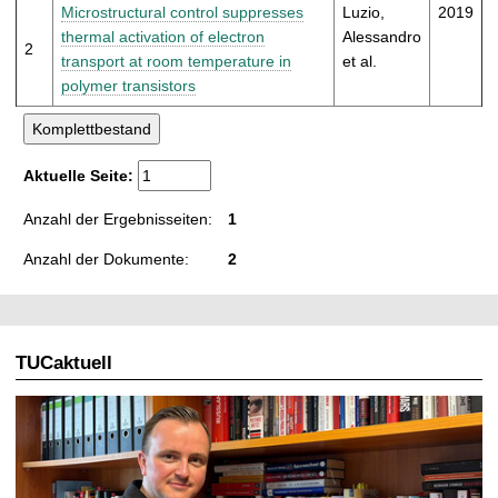
t
Microstructural control suppresses
Luzio,
2019
thermal activation of electron
Alessandro
2
transport at room temperature in
et al.
polymer transistors
Aktuelle Seite:
Anzahl der Ergebnisseiten:
1
Anzahl der Dokumente:
2
TUCaktuell