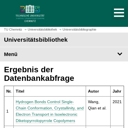
S
S
t
p
a
r
r
i
t
n
TU Chemnitz
Universitätsbibliothek
Universitätsbibliographie
s
g
Universitätsbibliothek
e
e
i
z
t
Menü
u
e
m
a
H
Ergebnis der
u
a
Datenbankabfrage
f
u
r
p
u
Nr.
Titel
Autor
Jahr
t
f
i
Hydrogen Bonds Control Single-
Wang,
2021
e
n
Chain Conformation, Crystallinity, and
Qian et al.
n
1
h
Electron Transport in Isoelectronic
a
Diketopyrrolopyrrole Copolymers
l