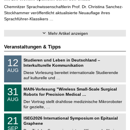
Chemnitzer Sprachwissenschaftlerin Prof. Dr. Christina Sanchez-
Stockhammer veröffentlicht aktualisierte Neuauflage ihres
Sprachführer-Klassikers …
Mehr Artikel anzeigen
Veranstaltungen & Tipps
S
1
12
Studieren und Leben in Deutschland –
o
2
Interkulturelle Kommunikation
n
.
AUG
s
0
Diese Vorlesung bereitet internationale Studierende
t
8
auf kulturelle und …
i
.
g
2
T
e
3
31
MAIN-Vorlesung "Wireless Small-Scale Surgical
0
U
1
2
Robots for Precision Medical …
C
.
6
AUG
h
0
Der Vortrag stellt drahtlose medizinische Mikroroboter
e
8
für gezielte, …
m
.
n
2
T
i
2
21
ISEG2026 International Symposium on Epitaxial
0
U
t
1
2
Graphene
C
z
.
6
SEP
h