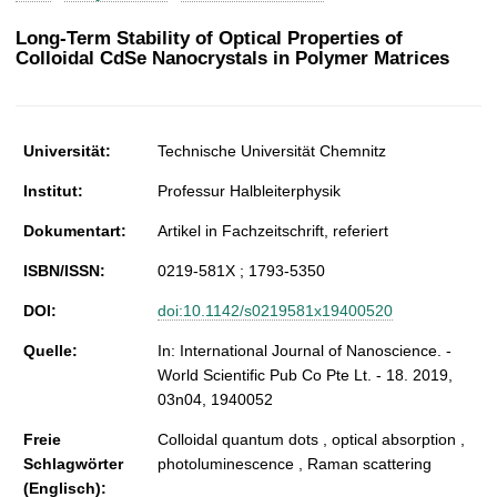
t
Long-Term Stability of Optical Properties of
Colloidal CdSe Nanocrystals in Polymer Matrices
Universität:
Technische Universität Chemnitz
Institut:
Professur Halbleiterphysik
Dokumentart:
Artikel in Fachzeitschrift, referiert
ISBN/ISSN:
0219-581X ; 1793-5350
DOI:
doi:10.1142/s0219581x19400520
Quelle:
In: International Journal of Nanoscience. -
World Scientific Pub Co Pte Lt. - 18. 2019,
03n04, 1940052
Freie
Colloidal quantum dots , optical absorption ,
Schlagwörter
photoluminescence , Raman scattering
(Englisch):