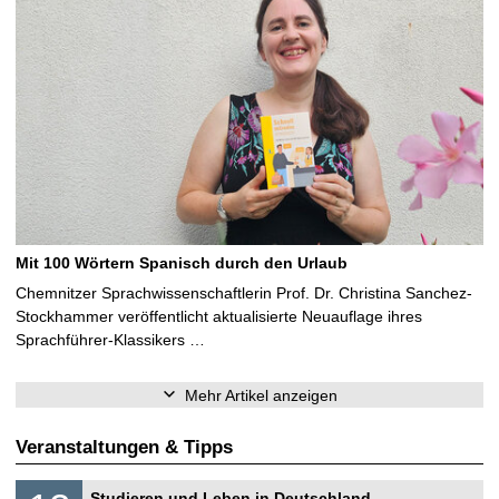
Mit 100 Wörtern Spanisch durch den Urlaub
Chemnitzer Sprachwissenschaftlerin Prof. Dr. Christina Sanchez-
Stockhammer veröffentlicht aktualisierte Neuauflage ihres
Sprachführer-Klassikers …
Mehr Artikel anzeigen
Veranstaltungen & Tipps
S
1
Studieren und Leben in Deutschland –