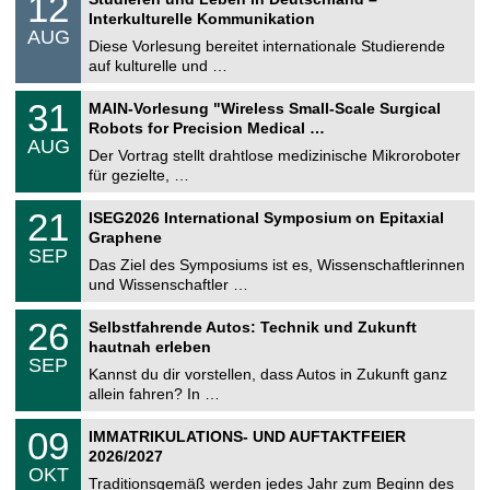
12
o
2
Interkulturelle Kommunikation
n
.
AUG
s
0
Diese Vorlesung bereitet internationale Studierende
t
8
auf kulturelle und …
i
.
g
2
T
e
3
31
MAIN-Vorlesung "Wireless Small-Scale Surgical
0
U
1
2
Robots for Precision Medical …
C
.
6
AUG
h
0
Der Vortrag stellt drahtlose medizinische Mikroroboter
e
8
für gezielte, …
m
.
n
2
T
i
2
21
ISEG2026 International Symposium on Epitaxial
0
U
t
1
2
Graphene
C
z
.
6
SEP
h
0
Das Ziel des Symposiums ist es, Wissenschaftlerinnen
e
9
und Wissenschaftler …
m
.
n
2
T
i
2
26
Selbstfahrende Autos: Technik und Zukunft
0
U
t
6
2
hautnah erleben
C
z
.
6
SEP
h
0
Kannst du dir vorstellen, dass Autos in Zukunft ganz
e
9
allein fahren? In …
m
.
n
2
T
i
0
09
IMMATRIKULATIONS- UND AUFTAKTFEIER
0
U
t
9
2
2026/2027
C
z
.
6
OKT
h
1
Traditionsgemäß werden jedes Jahr zum Beginn des