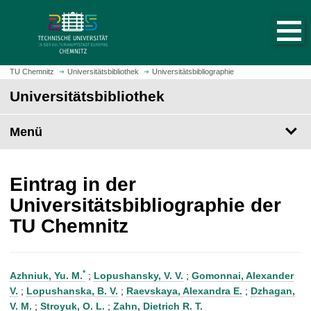
S
S
t
p
a
r
r
i
t
n
TU Chemnitz
Universitätsbibliothek
Universitätsbibliographie
s
g
Universitätsbibliothek
e
e
i
z
t
Menü
u
e
m
a
H
u
a
Eintrag in der
f
u
Universitätsbibliographie der
r
p
TU Chemnitz
u
t
f
i
e
n
n
h
*
Azhniuk, Yu. M.
;
Lopushansky, V. V.
;
Gomonnai, Alexander
a
V.
;
Lopushanska, B. V.
;
Raevskaya, Alexandra E.
;
Dzhagan,
l
V. M.
;
Stroyuk, O. L.
;
Zahn, Dietrich R. T.