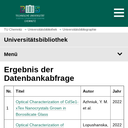
S
S
t
p
a
r
r
i
t
n
TU Chemnitz
Universitätsbibliothek
Universitätsbibliographie
s
g
Universitätsbibliothek
e
e
i
z
t
Menü
u
e
m
a
H
Ergebnis der
u
a
Datenbankabfrage
f
u
r
p
u
Nr.
Titel
Autor
Jahr
t
f
i
Optical Characterization of CdSe1-
Azhniuk, Y. M.
2022
e
n
1
xTex Nanocrystals Grown in
et al.
n
h
Borosilicate Glass
a
l
Optical Characterization of
Lopushanska,
2022