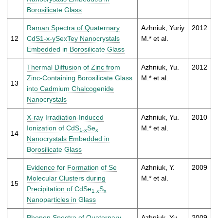
Borosilicate Glass
Raman Spectra of Quaternary
Azhniuk, Yuriy
2012
12
CdS1-x-ySexTey Nanocrystals
M.* et al.
Embedded in Borosilicate Glass
Thermal Diffusion of Zinc from
Azhniuk, Yu.
2012
Zinc-Containing Borosilicate Glass
M.* et al.
13
into Cadmium Chalcogenide
Nanocrystals
X-ray Irradiation-Induced
Azhniuk, Yu.
2010
Ionization of CdS
Se
M.* et al.
1-x
x
14
Nanocrystals Embedded in
Borosilicate Glass
Evidence for Formation of Se
Azhniuk, Y.
2009
Molecular Clusters during
M.* et al.
15
Precipitation of CdSe
S
1-x
x
Nanoparticles in Glass
Phonon Spectra of Quaternary
Azhniuk, Yu.
2009