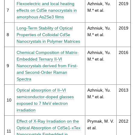
Flexoelectric and local heating
Azhniuk, Yu.
2019
7
effects on CdSe nanocrystals in
M.* et al.
amorphous As2Se3 films
Long-Term Stability of Optical
Azhniuk, Yu.
2019
8
Properties of Colloidal CdSe
M.* et al.
Nanocrystals in Polymer Matrices
Chemical Composition of Matrix-
Azhniuk, Yu.
2016
Embedded Ternary II-VI
M.* et al.
9
Nanocrystals derived from First-
and Second-Order Raman
Spectra
Optical absorption of II–VI
Azhniuk, Yu.
2013
semiconductor-doped glasses
M.* et al.
10
exposed to 7 MeV electron
irradiation
Effect of X-Ray Irradiation on the
Prymak, M. V.
2012
Optical Absorption of CdSe1-xTex
et al.
11
Nanocrystals Embedded in