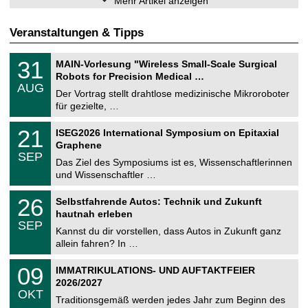
Mehr Artikel anzeigen
Veranstaltungen & Tipps
T
3
31
MAIN-Vorlesung "Wireless Small-Scale Surgical
U
1
Robots for Precision Medical …
C
.
AUG
h
0
Der Vortrag stellt drahtlose medizinische Mikroroboter
e
8
für gezielte, …
m
.
n
2
T
i
2
21
ISEG2026 International Symposium on Epitaxial
0
U
t
1
2
Graphene
C
z
.
6
SEP
h
0
Das Ziel des Symposiums ist es, Wissenschaftlerinnen
e
9
und Wissenschaftler …
m
.
n
2
T
i
2
26
Selbstfahrende Autos: Technik und Zukunft
0
U
t
6
2
hautnah erleben
C
z
.
6
SEP
h
0
Kannst du dir vorstellen, dass Autos in Zukunft ganz
e
9
allein fahren? In …
m
.
n
2
T
i
0
09
IMMATRIKULATIONS- UND AUFTAKTFEIER
0
U
t
9
2
2026/2027
C
z
.
6
OKT
h
1
Traditionsgemäß werden jedes Jahr zum Beginn des
e