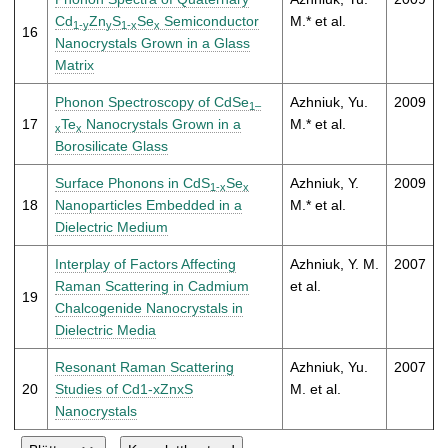
Cd
Zn
S
Se
Semiconductor
M.* et al.
1-y
y
1-x
x
16
Nanocrystals Grown in a Glass
Matrix
Phonon Spectroscopy of CdSe
Azhniuk, Yu.
2009
1–
17
Te
Nanocrystals Grown in a
M.* et al.
x
x
Borosilicate Glass
Surface Phonons in CdS
Se
Azhniuk, Y.
2009
1-x
x
18
Nanoparticles Embedded in a
M.* et al.
Dielectric Medium
Interplay of Factors Affecting
Azhniuk, Y. M.
2007
Raman Scattering in Cadmium
et al.
19
Chalcogenide Nanocrystals in
Dielectric Media
Resonant Raman Scattering
Azhniuk, Yu.
2007
20
Studies of Cd1-xZnxS
M. et al.
Nanocrystals