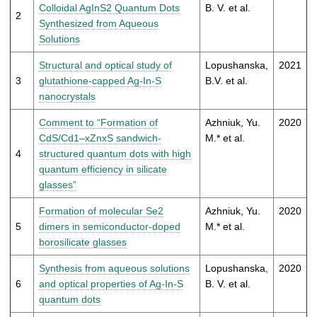
t
Colloidal AgInS2 Quantum Dots
B. V. et al.
2
Synthesized from Aqueous
Solutions
Structural and optical study of
Lopushanska,
2021
3
glutathione-capped Ag-In-S
B.V. et al.
nanocrystals
Comment to “Formation of
Azhniuk, Yu.
2020
CdS/Cd1–xZnxS sandwich-
M.* et al.
4
structured quantum dots with high
quantum efficiency in silicate
glasses”
Formation of molecular Se2
Azhniuk, Yu.
2020
5
dimers in semiconductor-doped
M.* et al.
borosilicate glasses
Synthesis from aqueous solutions
Lopushanska,
2020
6
and optical properties of Ag-In-S
B. V. et al.
quantum dots