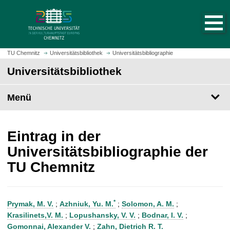
S
S
t
p
a
r
r
i
t
n
TU Chemnitz
Universitätsbibliothek
Universitätsbibliographie
s
g
Universitätsbibliothek
e
e
i
z
t
Menü
u
e
m
a
H
u
a
Eintrag in der
f
u
Universitätsbibliographie der
r
p
TU Chemnitz
u
t
f
i
e
n
n
h
*
Prymak, M. V.
;
Azhniuk, Yu. M.
;
Solomon, A. M.
;
a
Krasilinets,V. M.
;
Lopushansky, V. V.
;
Bodnar, I. V.
;
l
Gomonnai, Alexander V.
;
Zahn, Dietrich R. T.