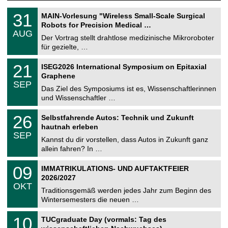
T
3
31
MAIN-Vorlesung "Wireless Small-Scale Surgical
U
1
Robots for Precision Medical …
C
.
AUG
h
0
Der Vortrag stellt drahtlose medizinische Mikroroboter
e
8
für gezielte, …
m
.
n
2
T
i
2
21
ISEG2026 International Symposium on Epitaxial
0
U
t
1
2
Graphene
C
z
.
6
SEP
h
0
Das Ziel des Symposiums ist es, Wissenschaftlerinnen
e
9
und Wissenschaftler …
m
.
n
2
T
i
2
26
Selbstfahrende Autos: Technik und Zukunft
0
U
t
6
2
hautnah erleben
C
z
.
6
SEP
h
0
Kannst du dir vorstellen, dass Autos in Zukunft ganz
e
9
allein fahren? In …
m
.
n
2
T
i
0
09
IMMATRIKULATIONS- UND AUFTAKTFEIER
0
U
t
9
2
2026/2027
C
z
.
6
OKT
h
1
Traditionsgemäß werden jedes Jahr zum Beginn des
e
0
Wintersemesters die neuen …
m
.
n
2
Z
i
1
10
TUCgraduate Day (vormals: Tag des
0
e
t
0
2