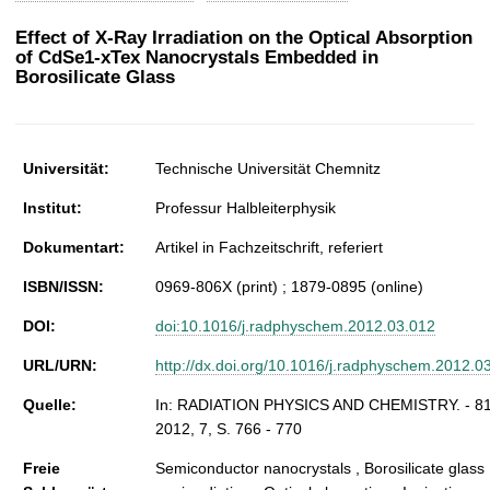
t
Effect of X-Ray Irradiation on the Optical Absorption
of CdSe1-xTex Nanocrystals Embedded in
Borosilicate Glass
Universität:
Technische Universität Chemnitz
Institut:
Professur Halbleiterphysik
Dokumentart:
Artikel in Fachzeitschrift, referiert
ISBN/ISSN:
0969-806X (print) ; 1879-0895 (online)
DOI:
doi:10.1016/j.radphyschem.2012.03.012
URL/URN:
http://dx.doi.org/10.1016/j.radphyschem.2012.0
Quelle:
In: RADIATION PHYSICS AND CHEMISTRY. - 81
2012, 7, S. 766 - 770
Freie
Semiconductor nanocrystals , Borosilicate glass 