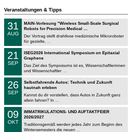
Veranstaltungen & Tipps
T
3
31
MAIN-Vorlesung "Wireless Small-Scale Surgical
U
1
Robots for Precision Medical …
C
.
AUG
h
0
Der Vortrag stellt drahtlose medizinische Mikroroboter
e
8
für gezielte, …
m
.
n
2
T
i
2
21
ISEG2026 International Symposium on Epitaxial
0
U
t
1
2
Graphene
C
z
.
6
SEP
h
0
Das Ziel des Symposiums ist es, Wissenschaftlerinnen
e
9
und Wissenschaftler …
m
.
n
2
T
i
2
26
Selbstfahrende Autos: Technik und Zukunft
0
U
t
6
2
hautnah erleben
C
z
.
6
SEP
h
0
Kannst du dir vorstellen, dass Autos in Zukunft ganz
e
9
allein fahren? In …
m
.
n
2
T
i
0
09
IMMATRIKULATIONS- UND AUFTAKTFEIER
0
U
t
9
2
2026/2027
C
z
.
6
OKT
h
1
Traditionsgemäß werden jedes Jahr zum Beginn des
e
0
Wintersemesters die neuen …
m