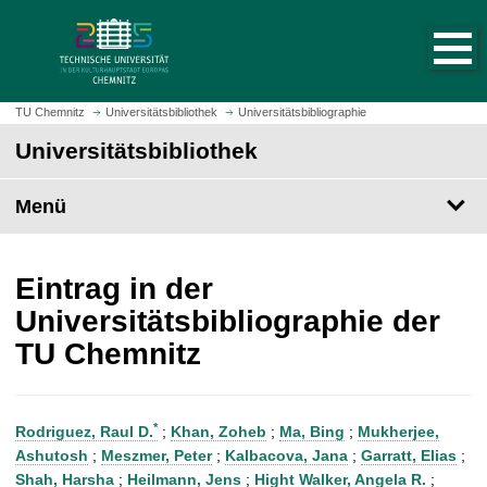
S
S
t
p
a
r
r
i
t
n
TU Chemnitz
Universitätsbibliothek
Universitätsbibliographie
s
g
Universitätsbibliothek
e
e
i
z
t
Menü
u
e
m
a
H
u
a
Eintrag in der
f
u
Universitätsbibliographie der
r
p
TU Chemnitz
u
t
f
i
e
n
n
h
*
Rodriguez, Raul D.
;
Khan, Zoheb
;
Ma, Bing
;
Mukherjee,
a
Ashutosh
;
Meszmer, Peter
;
Kalbacova, Jana
;
Garratt, Elias
;
l
Shah, Harsha
;
Heilmann, Jens
;
Hight Walker, Angela R.
;