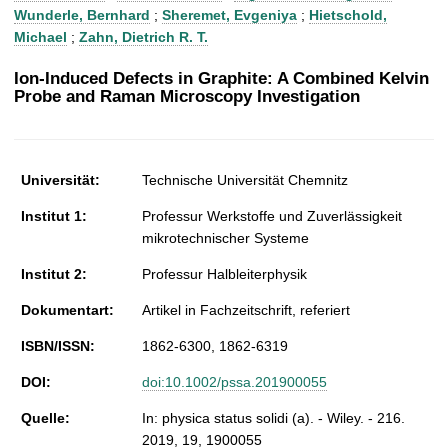
t
Wunderle, Bernhard
;
Sheremet, Evgeniya
;
Hietschold,
Michael
;
Zahn, Dietrich R. T.
Ion-Induced Defects in Graphite: A Combined Kelvin
Probe and Raman Microscopy Investigation
Universität:
Technische Universität Chemnitz
Institut 1:
Professur Werkstoffe und Zuverlässigkeit
mikrotechnischer Systeme
Institut 2:
Professur Halbleiterphysik
Dokumentart:
Artikel in Fachzeitschrift, referiert
ISBN/ISSN:
1862-6300, 1862-6319
DOI:
doi:10.1002/pssa.201900055
Quelle:
In: physica status solidi (a). - Wiley. - 216.
2019, 19, 1900055