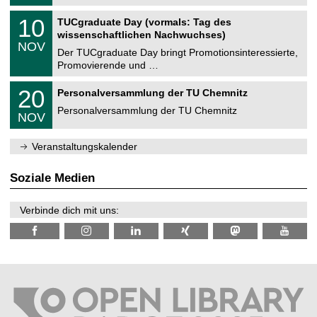
.
n
2
Z
i
1
10
TUCgraduate Day (vormals: Tag des
0
e
t
0
2
wissenschaftlichen Nachwuchses)
n
z
.
6
NOV
t
1
Der TUCgraduate Day bringt Promotionsinteressierte,
r
1
Promovierende und …
u
.
m
2
T
f
2
20
Personalversammlung der TU Chemnitz
0
U
ü
0
2
C
r
Personalversammlung der TU Chemnitz
.
6
NOV
h
d
1
e
e
1
m
n
.
Veranstaltungskalender
n
w
2
i
i
0
t
s
2
Soziale Medien
z
s
6
e
n
Verbinde dich mit uns:
s
c
h
a
f
t
l
i
c
h