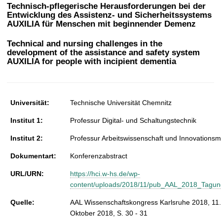
t
Technisch-pflegerische Herausforderungen bei der
Entwicklung des Assistenz- und Sicherheitssystems
AUXILIA für Menschen mit beginnender Demenz
Technical and nursing challenges in the
development of the assistance and safety system
AUXILIA for people with incipient dementia
Universität:
Technische Universität Chemnitz
Institut 1:
Professur Digital- und Schaltungstechnik
Institut 2:
Professur Arbeitswissenschaft und Innovation
Dokumentart:
Konferenzabstract
URL/URN:
https://hci.w-hs.de/wp-
content/uploads/2018/11/pub_AAL_2018_Tagu
Quelle:
AAL Wissenschaftskongress Karlsruhe 2018, 11.
Oktober 2018, S. 30 - 31