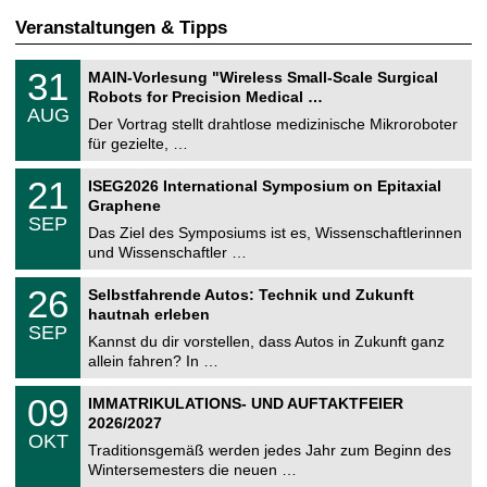
Veranstaltungen & Tipps
T
3
31
MAIN-Vorlesung "Wireless Small-Scale Surgical
U
1
Robots for Precision Medical …
C
.
AUG
h
0
Der Vortrag stellt drahtlose medizinische Mikroroboter
e
8
für gezielte, …
m
.
n
2
T
i
2
21
ISEG2026 International Symposium on Epitaxial
0
U
t
1
2
Graphene
C
z
.
6
SEP
h
0
Das Ziel des Symposiums ist es, Wissenschaftlerinnen
e
9
und Wissenschaftler …
m
.
n
2
T
i
2
26
Selbstfahrende Autos: Technik und Zukunft
0
U
t
6
2
hautnah erleben
C
z
.
6
SEP
h
0
Kannst du dir vorstellen, dass Autos in Zukunft ganz
e
9
allein fahren? In …
m
.
n
2
T
i
0
09
IMMATRIKULATIONS- UND AUFTAKTFEIER
0
U
t
9
2
2026/2027
C
z
.
6
OKT
h
1
Traditionsgemäß werden jedes Jahr zum Beginn des
e
0
Wintersemesters die neuen …
m
.