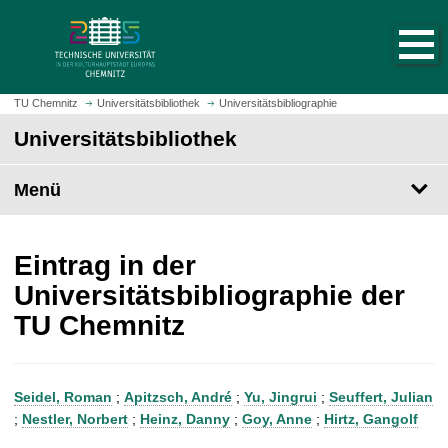
S
S
t
p
a
r
r
i
t
n
TU Chemnitz
Universitätsbibliothek
Universitätsbibliographie
s
g
Universitätsbibliothek
e
e
i
z
t
Menü
u
e
m
a
H
u
a
Eintrag in der
f
u
Universitätsbibliographie der
r
p
TU Chemnitz
u
t
f
i
e
n
n
h
Seidel, Roman
;
Apitzsch, André
;
Yu, Jingrui
;
Seuffert, Julian
a
;
Nestler, Norbert
;
Heinz, Danny
;
Goy, Anne
;
Hirtz, Gangolf
l