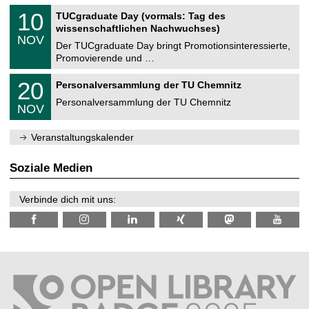
n
2
Z
i
1
10
TUCgraduate Day (vormals: Tag des
0
e
t
0
2
wissenschaftlichen Nachwuchses)
n
z
.
6
NOV
t
1
Der TUCgraduate Day bringt Promotionsinteressierte,
r
1
Promovierende und …
u
.
m
2
T
f
2
20
Personalversammlung der TU Chemnitz
0
U
ü
0
2
C
r
Personalversammlung der TU Chemnitz
.
6
NOV
h
d
1
e
e
1
m
n
.
Veranstaltungskalender
n
w
2
i
i
0
t
s
2
Soziale Medien
z
s
6
e
n
Verbinde dich mit uns:
s
c
h
a
f
t
l
i
c
h
e