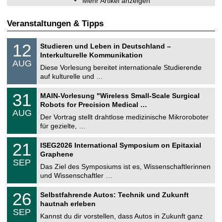
Mehr Artikel anzeigen
Veranstaltungen & Tipps
S
1
12
Studieren und Leben in Deutschland –
o
2
Interkulturelle Kommunikation
n
.
AUG
s
0
Diese Vorlesung bereitet internationale Studierende
t
8
auf kulturelle und …
i
.
g
2
T
e
3
31
MAIN-Vorlesung "Wireless Small-Scale Surgical
0
U
1
2
Robots for Precision Medical …
C
.
6
AUG
h
0
Der Vortrag stellt drahtlose medizinische Mikroroboter
e
8
für gezielte, …
m
.
n
2
T
i
2
21
ISEG2026 International Symposium on Epitaxial
0
U
t
1
2
Graphene
C
z
.
6
SEP
h
0
Das Ziel des Symposiums ist es, Wissenschaftlerinnen
e
9
und Wissenschaftler …
m
.
n
2
T
i
2
26
Selbstfahrende Autos: Technik und Zukunft
0
U
t
6
2
hautnah erleben
C
z
.
6
SEP
h
0
Kannst du dir vorstellen, dass Autos in Zukunft ganz
e