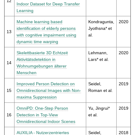
12
Indoor Dataset for Deep Transfer
Learning
Machine learning based
Kondragunta,
2020
identification of elderly persons
Jyothsna* et
13
with cognitive impairment using
al.
dynamic time warping
Skelettbasierte 3D Echtzeit
Lehmann,
2020
Aktivitätsdetektion in
Lars* et al.
14
Wohnumgebungen älterer
Menschen
Improved Person Detection on
Seidel,
2019
15
Omnidirectional Images with Non-
Roman et al.
maxima Suppression
OmniPD: One-Step Person
Yu, Jingrui*
2019
16
Detection in Top-View
et al.
Omnidirectional Indoor Scenes
AUXILIA - Nutzerzentriertes
Seidel,
2018