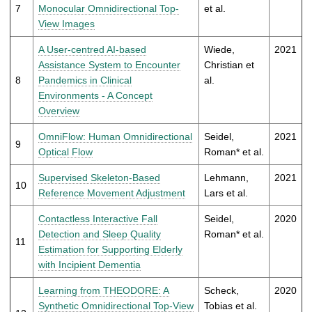
7
Monocular Omnidirectional Top-
et al.
View Images
A User-centred AI-based
Wiede,
2021
Assistance System to Encounter
Christian et
8
Pandemics in Clinical
al.
Environments - A Concept
Overview
OmniFlow: Human Omnidirectional
Seidel,
2021
9
Optical Flow
Roman* et al.
Supervised Skeleton-Based
Lehmann,
2021
10
Reference Movement Adjustment
Lars et al.
Contactless Interactive Fall
Seidel,
2020
Detection and Sleep Quality
Roman* et al.
11
Estimation for Supporting Elderly
with Incipient Dementia
Learning from THEODORE: A
Scheck,
2020
Synthetic Omnidirectional Top-View
Tobias et al.