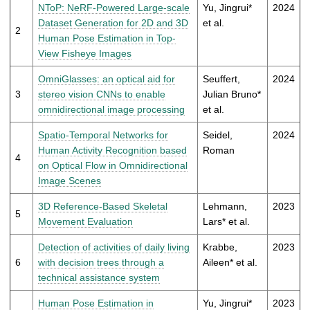
t
NToP: NeRF-Powered Large-scale
Yu, Jingrui*
2024
Dataset Generation for 2D and 3D
et al.
2
Human Pose Estimation in Top-
View Fisheye Images
OmniGlasses: an optical aid for
Seuffert,
2024
3
stereo vision CNNs to enable
Julian Bruno*
omnidirectional image processing
et al.
Spatio-Temporal Networks for
Seidel,
2024
Human Activity Recognition based
Roman
4
on Optical Flow in Omnidirectional
Image Scenes
3D Reference-Based Skeletal
Lehmann,
2023
5
Movement Evaluation
Lars* et al.
Detection of activities of daily living
Krabbe,
2023
6
with decision trees through a
Aileen* et al.
technical assistance system
Human Pose Estimation in
Yu, Jingrui*
2023