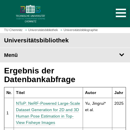
S
S
t
p
a
r
r
i
t
n
TU Chemnitz
Universitätsbibliothek
Universitätsbibliographie
s
g
Universitätsbibliothek
e
e
i
z
t
Menü
u
e
m
a
H
Ergebnis der
u
a
Datenbankabfrage
f
u
r
p
u
Nr.
Titel
Autor
Jahr
t
f
i
NToP: NeRF-Powered Large-Scale
Yu, Jingrui*
2025
e
n
Dataset Generation for 2D and 3D
et al.
n
1
h
Human Pose Estimation in Top-
a
View Fisheye Images
l