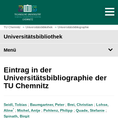
S
S
t
p
a
r
r
i
t
n
TU Chemnitz
Universitätsbibliothek
Universitätsbibliographie
s
g
Universitätsbibliothek
e
e
i
z
t
Menü
u
e
m
a
H
u
a
Eintrag in der
f
u
Universitätsbibliographie der
r
p
TU Chemnitz
u
t
f
i
e
n
n
h
Seidl, Tobias
;
Baumgartner, Peter
;
Brei, Christian
;
Lohse,
a
*
Aline
;
Michel, Antje
;
Pohlenz, Philipp
;
Quade, Stefanie
;
l
Spinath, Birgit