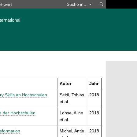
Suchen
Suche in…
ternational
Autor
Jahr
ury Skills an Hochschulen
Seidl, Tobias
2018
et al.
le der Hochschulen
Lohse, Aline
2018
et al.
nsformation
Michel, Antje
2018