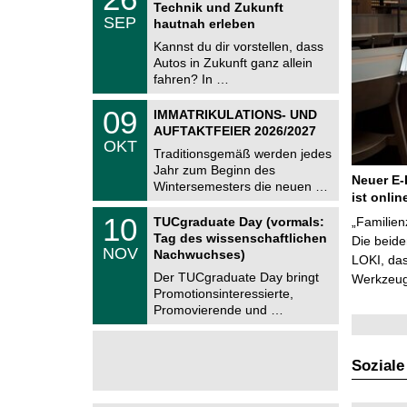
6
Technik und Zukunft
C
.
SEP
h
hautnah erleben
0
e
9
Kannst du dir vorstellen, dass
m
.
Autos in Zukunft ganz allein
n
2
i
fahren? In …
0
t
2
z
T
6
0
09
IMMATRIKULATIONS- UND
U
9
AUFTAKTFEIER 2026/2027
C
.
OKT
h
1
Traditionsgemäß werden jedes
e
0
Jahr zum Beginn des
m
.
Neuer E-
Wintersemesters die neuen …
n
2
ist onlin
i
0
Z
t
1
10
2
TUCgraduate Day (vormals:
„Familien
e
z
0
6
Tag des wissenschaftlichen
n
Die beid
.
NOV
t
Nachwuchses)
1
LOKI, das
r
1
Der TUCgraduate Day bringt
Werkzeuge
u
.
Promotionsinteressierte,
m
2
f
Promovierende und …
0
ü
2
r
6
d
e
Soziale
n
w
i