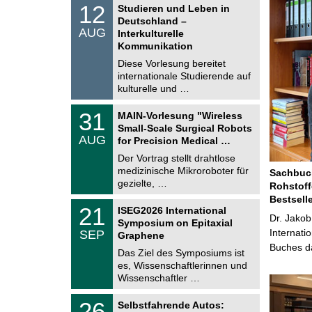
S
1
12
Studieren und Leben in
o
2
Deutschland –
n
.
AUG
s
Interkulturelle
0
t
Kommunikation
8
i
.
Diese Vorlesung bereitet
g
2
e
internationale Studierende auf
0
kulturelle und …
2
6
T
3
31
MAIN-Vorlesung "Wireless
U
1
Small-Scale Surgical Robots
C
.
AUG
h
for Precision Medical …
0
e
8
Der Vortrag stellt drahtlose
m
.
medizinische Mikroroboter für
n
Sachbuch
2
i
gezielte, …
Rohstoff
0
t
2
Bestsell
z
T
6
2
21
ISEG2026 International
U
Dr. Jakob
1
Symposium on Epitaxial
C
.
Internati
SEP
h
Graphene
0
e
Buches da
9
Das Ziel des Symposiums ist
m
.
es, Wissenschaftlerinnen und
n
2
i
Wissenschaftler …
0
t
2
z
T
6
2
26
Selbstfahrende Autos:
U