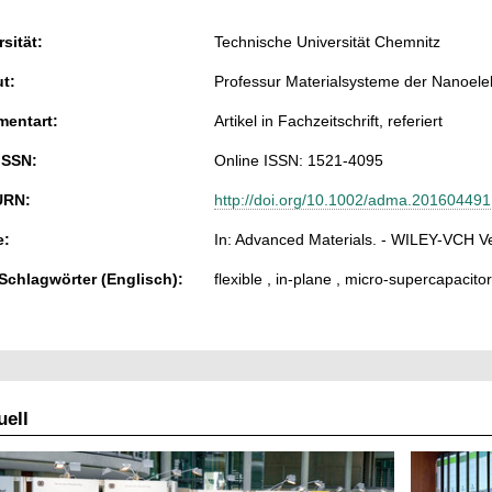
sität:
Technische Universität Chemnitz
ut:
Professur Materialsysteme der Nanoele
entart:
Artikel in Fachzeitschrift, referiert
ISSN:
Online ISSN: 1521-4095
URN:
http://doi.org/10.1002/adma.201604491
e:
In: Advanced Materials. - WILEY-VCH V
 Schlagwörter (Englisch):
flexible , in-plane , micro-supercapacito
ell