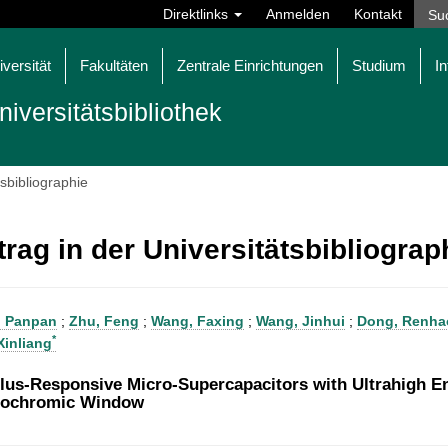
Direktlinks
Anmelden
Kontakt
iversität
Fakultäten
Zentrale Einrichtungen
Studium
In
niversitätsbibliothek
tsbibliographie
trag in der Universitätsbibliogra
, Panpan
;
Zhu, Feng
;
Wang, Faxing
;
Wang, Jinhui
;
Dong, Renha
*
Xinliang
lus-Responsive Micro-Supercapacitors with Ultrahigh E
rochromic Window