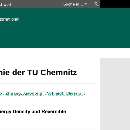
Suchen
Suche in…
ternational
phie der TU Chemnitz
*
o
;
Zhuang, Xiaodong
;
Schmidt, Oliver G.
;
nergy Density and Reversible