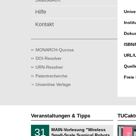
t
Hilfe
Univer
Instit
Kontakt
Dokum
ISBN/
MONARCH-Qucosa
URL/
DOI-Resolver
Quell
URN-Resolver
Patentrecherche
Freie
Unseriöse Verlage
Veranstaltungen & Tipps
TUCaktu
T
3
31
MAIN-Vorlesung "Wireless
U
1
Small-Scale Surgical Robots
C