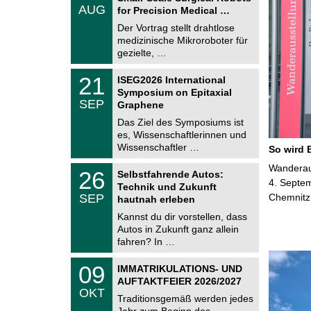
.
AUG
h
for Precision Medical …
0
e
8
Der Vortrag stellt drahtlose
m
.
medizinische Mikroroboter für
n
2
i
gezielte, …
0
t
2
z
T
6
2
21
ISEG2026 International
U
1
Symposium on Epitaxial
C
.
SEP
h
Graphene
0
e
9
Das Ziel des Symposiums ist
m
.
es, Wissenschaftlerinnen und
n
2
i
Wissenschaftler …
So wird 
0
t
2
z
T
Wanderaus
6
2
26
Selbstfahrende Autos:
U
6
4. Septem
Technik und Zukunft
C
.
SEP
Chemnitz
h
hautnah erleben
0
e
9
Kannst du dir vorstellen, dass
m
.
Autos in Zukunft ganz allein
n
2
i
fahren? In …
0
t
2
z
T
6
0
09
IMMATRIKULATIONS- UND
U
9
AUFTAKTFEIER 2026/2027
C
.
OKT
h
1
Traditionsgemäß werden jedes
e
0
Jahr zum Beginn des