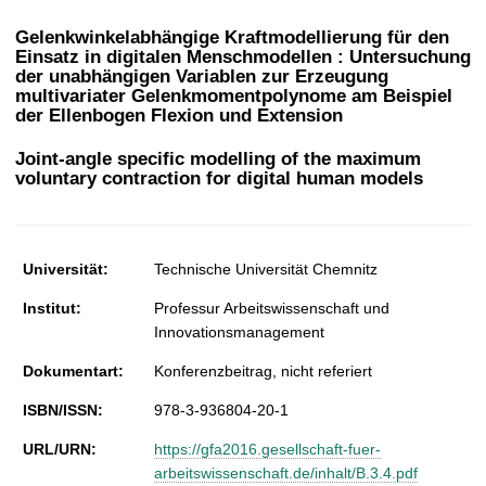
t
Gelenkwinkelabhängige Kraftmodellierung für den
Einsatz in digitalen Menschmodellen : Untersuchung
der unabhängigen Variablen zur Erzeugung
multivariater Gelenkmomentpolynome am Beispiel
der Ellenbogen Flexion und Extension
Joint-angle specific modelling of the maximum
voluntary contraction for digital human models
Universität:
Technische Universität Chemnitz
Institut:
Professur Arbeitswissenschaft und
Innovationsmanagement
Dokumentart:
Konferenzbeitrag, nicht referiert
ISBN/ISSN:
978-3-936804-20-1
URL/URN:
https://gfa2016.gesellschaft-fuer-
arbeitswissenschaft.de/inhalt/B.3.4.pdf