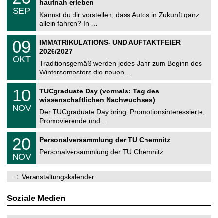
2
hautnah erleben
C
z
.
6
SEP
h
0
Kannst du dir vorstellen, dass Autos in Zukunft ganz
e
9
allein fahren? In …
m
.
n
2
T
i
0
09
IMMATRIKULATIONS- UND AUFTAKTFEIER
0
U
t
9
2
2026/2027
C
z
.
6
OKT
h
1
Traditionsgemäß werden jedes Jahr zum Beginn des
e
0
Wintersemesters die neuen …
m
.
n
2
Z
i
1
10
TUCgraduate Day (vormals: Tag des
0
e
t
0
2
wissenschaftlichen Nachwuchses)
n
z
.
6
NOV
t
1
Der TUCgraduate Day bringt Promotionsinteressierte,
r
1
Promovierende und …
u
.
m
2
T
f
2
20
Personalversammlung der TU Chemnitz
0
U
ü
0
2
C
r
Personalversammlung der TU Chemnitz
.
6
NOV
h
d
1
e
e
1
m
n
.
Veranstaltungskalender
n
w
2
i
i
0
t
s
2
Soziale Medien
z
s
6
e
n