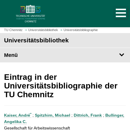
S
S
t
p
a
r
r
i
t
n
TU Chemnitz
Universitätsbibliothek
Universitätsbibliographie
s
g
Universitätsbibliothek
e
e
i
z
t
Menü
u
e
m
a
H
u
a
Eintrag in der
f
u
Universitätsbibliographie der
r
p
TU Chemnitz
u
t
f
i
e
n
n
h
*
Kaiser, André
;
Spitzhirn, Michael
;
Dittrich, Frank
;
Bullinger,
a
Angelika C.
l
Gesellschaft für Arbeitswissenschaft