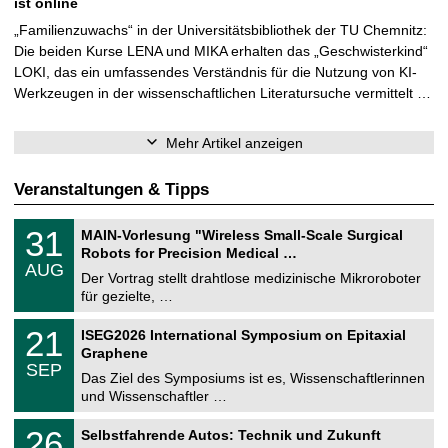
ist online
„Familienzuwachs“ in der Universitätsbibliothek der TU Chemnitz:
Die beiden Kurse LENA und MIKA erhalten das „Geschwisterkind“
LOKI, das ein umfassendes Verständnis für die Nutzung von KI-
Werkzeugen in der wissenschaftlichen Literatursuche vermittelt …
Mehr Artikel anzeigen
Veranstaltungen & Tipps
T
3
31
MAIN-Vorlesung "Wireless Small-Scale Surgical
U
1
Robots for Precision Medical …
C
.
AUG
h
0
Der Vortrag stellt drahtlose medizinische Mikroroboter
e
8
für gezielte, …
m
.
n
2
T
i
2
21
ISEG2026 International Symposium on Epitaxial
0
U
t
1
2
Graphene
C
z
.
6
SEP
h
0
Das Ziel des Symposiums ist es, Wissenschaftlerinnen
e
9
und Wissenschaftler …
m
.
n
2
T
i
2
26
Selbstfahrende Autos: Technik und Zukunft
0
U
t
6