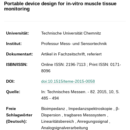
t
Portable device design for in-vitro muscle tissue
monitoring
Universität:
Technische Universität Chemnitz
Institut:
Professur Mess- und Sensortechnik
Dokumentart:
Artikel in Fachzeitschrift, referiert
ISBN/ISSN:
Online ISSN: 2196-7113 ; Print ISSN: 0171-
8096
DOI:
doi:10.1515/teme-2015-0058
Quelle:
In: Technisches Messen. - 82. 2015, 10, S.
485 - 494
Freie
Bioimpedanz , Impedanzspektroskopie , β-
Schlagwörter
Dispersion , tragbares Messsystem ,
(Deutsch):
Linearitätsbereich , Anregungssignal ,
Analogsignalverarbeitung