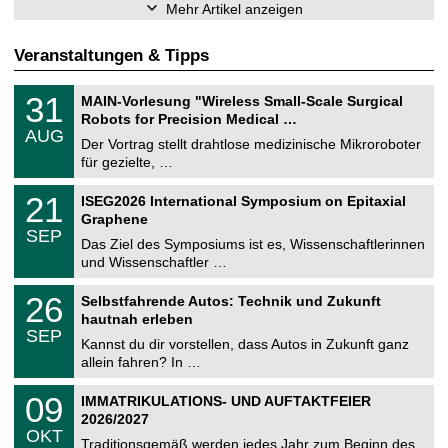
Mehr Artikel anzeigen
Veranstaltungen & Tipps
T
3
31
MAIN-Vorlesung "Wireless Small-Scale Surgical
U
1
Robots for Precision Medical …
C
.
AUG
h
0
Der Vortrag stellt drahtlose medizinische Mikroroboter
e
8
für gezielte, …
m
.
n
2
T
i
2
21
ISEG2026 International Symposium on Epitaxial
0
U
t
1
2
Graphene
C
z
.
6
SEP
h
0
Das Ziel des Symposiums ist es, Wissenschaftlerinnen
e
9
und Wissenschaftler …
m
.
n
2
T
i
2
26
Selbstfahrende Autos: Technik und Zukunft
0
U
t
6
2
hautnah erleben
C
z
.
6
SEP
h
0
Kannst du dir vorstellen, dass Autos in Zukunft ganz
e
9
allein fahren? In …
m
.
n
2
T
i
0
09
IMMATRIKULATIONS- UND AUFTAKTFEIER
0
U
t
9
2
2026/2027
C
z
.
6
OKT
h
1
Traditionsgemäß werden jedes Jahr zum Beginn des