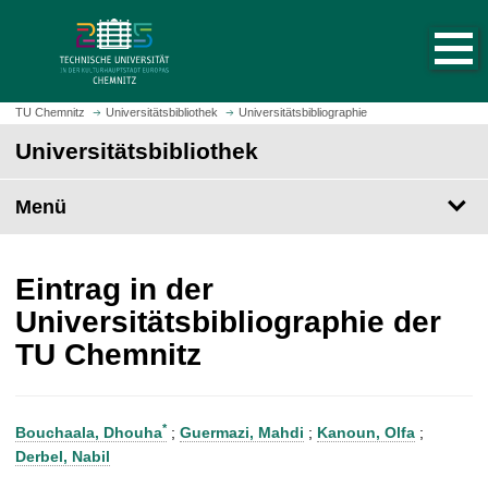
S
S
t
p
a
r
r
i
t
n
TU Chemnitz
Universitätsbibliothek
Universitätsbibliographie
s
g
Universitätsbibliothek
e
e
i
z
t
Menü
u
e
m
a
H
u
a
Eintrag in der
f
u
Universitätsbibliographie der
r
p
TU Chemnitz
u
t
f
i
e
n
n
h
*
Bouchaala, Dhouha
;
Guermazi, Mahdi
;
Kanoun, Olfa
;
a
Derbel, Nabil
l