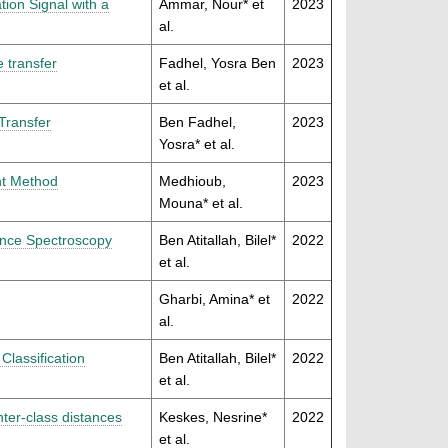
ion Signal with a
Ammar, Nour* et
2023
al.
e transfer
Fadhel, Yosra Ben
2023
et al.
Transfer
Ben Fadhel,
2023
Yosra* et al.
nt Method
Medhioub,
2023
Mouna* et al.
nce Spectroscopy
Ben Atitallah, Bilel*
2022
et al.
Gharbi, Amina* et
2022
al.
lassification
Ben Atitallah, Bilel*
2022
et al.
ter-class distances
Keskes, Nesrine*
2022
et al.