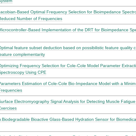
System
Jacobian-Based Optimal Frequency Selection for Bioimpedance Spectr
Reduced Number of Frequencies
Microcontroller-Based Implementation of the DRT for Bioimpedance Sp
Optimal feature subset deduction based on possibilistic feature quality c
feature complementarity
Optimizing Frequency Selection for Cole-Cole Model Parameter Extract
Spectroscopy Using CPE
Parameters Estimation of Cole-Cole Bio-Impedance Model with a Min
Frequencies
Surface Electromyography Signal Analysis for Detecting Muscle Fatigu
Exercises
A Biodegradable Bioactive Glass-Based Hydration Sensor for Biomedical