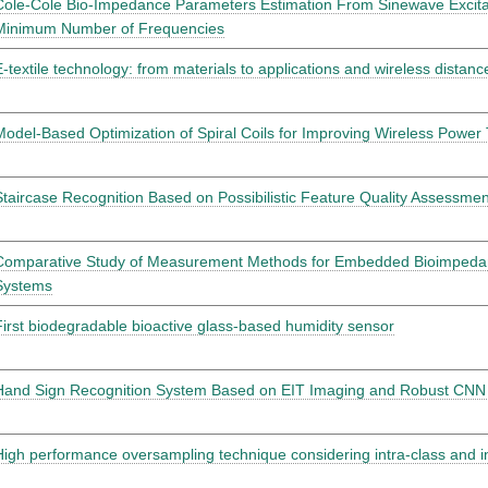
Cole-Cole Bio-Impedance Parameters Estimation From Sinewave Excitat
Minimum Number of Frequencies
E-textile technology: from materials to applications and wireless distanc
Model-Based Optimization of Spiral Coils for Improving Wireless Power 
Staircase Recognition Based on Possibilistic Feature Quality Assessme
Comparative Study of Measurement Methods for Embedded Bioimpeda
Systems
First biodegradable bioactive glass-based humidity sensor
Hand Sign Recognition System Based on EIT Imaging and Robust CNN C
High performance oversampling technique considering intra-class and in