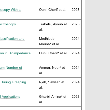
oscopy With a
Ouni, Cherif et al.
2025
ectroscopy
Trabelsi, Ayoub et
2025
al.
lassification and
Medhioub,
2024
Mouna* et al.
ion in Bioimpedance
Ouni, Cherif* et al.
2024
imum Number of
Ammar, Nour* et
2024
al.
e During Grasping
Njeh, Sawsan et
2024
al.
 Applications
Gharbi, Amina* et
2023
al.