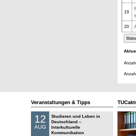
19
20
Aktue
Anzahl
Anzah
Veranstaltungen & Tipps
TUCaktu
S
1
12
Studieren und Leben in
o
2
Deutschland –
n
.
AUG
s
Interkulturelle
0
t
Kommunikation
8
i