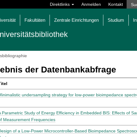
Direktlinks
Anmelden
Kontakt
iversität
Fakultäten
Zentrale Einrichtungen
Studium
In
niversitätsbibliothek
tsbibliographie
ebnis der Datenbankabfrage
itel
Minimalistic undersampling strategy for low-power bioimpedance spect
A Parametric Study of Energy Efficiency in Embedded BIS: Effects of 
of Measurement Frequencies
Design of a Low-Power Microcontroller-Based Bioimpedance Spectro