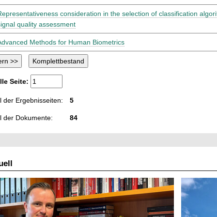
Representativeness consideration in the selection of classification algo
signal quality assessment
Advanced Methods for Human Biometrics
lle Seite:
 der Ergebnisseiten:
5
l der Dokumente:
84
ell