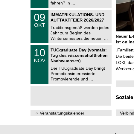
i
fahren? In …
0
t
2
z
T
6
0
09
IMMATRIKULATIONS- UND
U
9
AUFTAKTFEIER 2026/2027
C
.
OKT
h
1
Traditionsgemäß werden jedes
e
0
Jahr zum Beginn des
m
.
Neuer E-
Wintersemesters die neuen …
n
2
ist onlin
i
0
Z
t
1
10
2
TUCgraduate Day (vormals:
„Familien
e
z
0
6
Tag des wissenschaftlichen
n
Die beid
.
NOV
t
Nachwuchses)
1
LOKI, das
r
1
Der TUCgraduate Day bringt
Werkzeuge
u
.
Promotionsinteressierte,
m
2
f
Promovierende und …
0
ü
2
r
6
d
e
Soziale
n
w
i
Veranstaltungskalender
Verbind
s
s
e
n
s