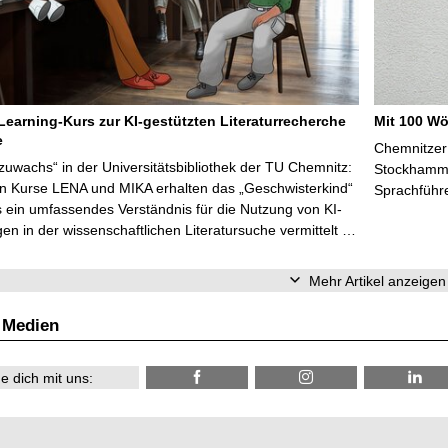
Learning-Kurs zur KI-gestützten Literaturrecherche
Mit 100 Wö
e
Chemnitzer 
zuwachs“ in der Universitätsbibliothek der TU Chemnitz:
Stockhammer
en Kurse LENA und MIKA erhalten das „Geschwisterkind“
Sprachführ
 ein umfassendes Verständnis für die Nutzung von KI-
n in der wissenschaftlichen Literatursuche vermittelt …
Mehr Artikel anzeigen
 Medien
e dich mit uns: