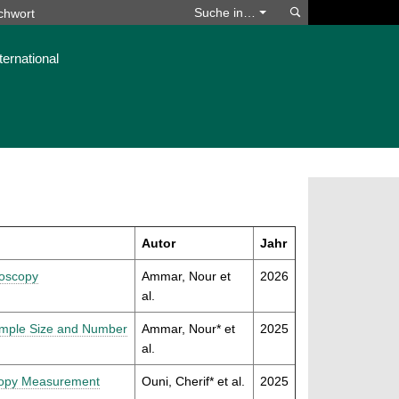
Suchen
Suche in…
ternational
Autor
Jahr
roscopy
Ammar, Nour et
2026
al.
Sample Size and Number
Ammar, Nour* et
2025
al.
scopy Measurement
Ouni, Cherif* et al.
2025