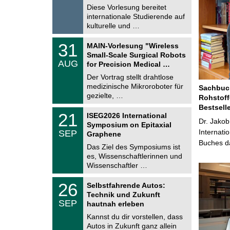
.
Diese Vorlesung bereitet
g
2
e
internationale Studierende auf
0
kulturelle und …
2
6
T
3
31
MAIN-Vorlesung "Wireless
U
1
Small-Scale Surgical Robots
C
.
AUG
h
for Precision Medical …
0
e
8
Der Vortrag stellt drahtlose
m
.
medizinische Mikroroboter für
n
Sachbuch
2
i
gezielte, …
Rohstoff
0
t
2
Bestsell
z
T
6
2
21
ISEG2026 International
U
Dr. Jakob
1
Symposium on Epitaxial
C
.
Internati
SEP
h
Graphene
0
e
Buches da
9
Das Ziel des Symposiums ist
m
.
es, Wissenschaftlerinnen und
n
2
i
Wissenschaftler …
0
t
2
z
T
6
2
26
Selbstfahrende Autos:
U
6
Technik und Zukunft
C
.
SEP
h
hautnah erleben
0
e
9
Kannst du dir vorstellen, dass
m
.
Autos in Zukunft ganz allein
n
2