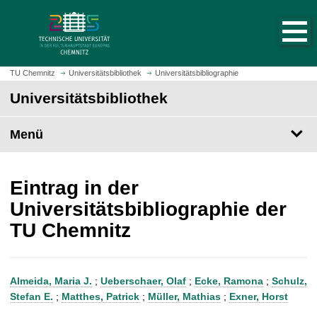
S
S
t
p
a
r
r
i
t
n
TU Chemnitz
Universitätsbibliothek
Universitätsbibliographie
s
g
Universitätsbibliothek
e
e
i
z
t
Menü
u
e
m
a
H
u
a
Eintrag in der
f
u
Universitätsbibliographie der
r
p
TU Chemnitz
u
t
f
i
e
n
n
h
Almeida, Maria J.
;
Ueberschaer, Olaf
;
Ecke, Ramona
;
Schulz,
a
Stefan E.
;
Matthes, Patrick
;
Müller, Mathias
;
Exner, Horst
l