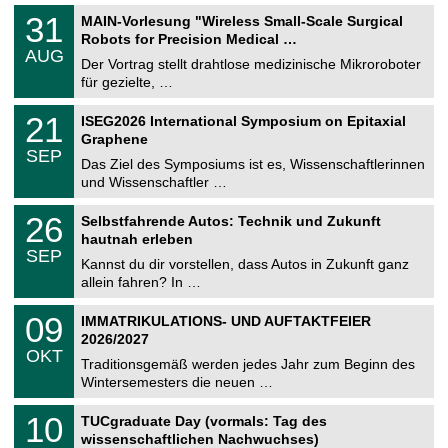
T
3
31
MAIN-Vorlesung "Wireless Small-Scale Surgical
U
1
Robots for Precision Medical …
C
.
AUG
h
0
Der Vortrag stellt drahtlose medizinische Mikroroboter
e
8
für gezielte, …
m
.
n
2
T
i
2
21
ISEG2026 International Symposium on Epitaxial
0
U
t
1
2
Graphene
C
z
.
6
SEP
h
0
Das Ziel des Symposiums ist es, Wissenschaftlerinnen
e
9
und Wissenschaftler …
m
.
n
2
T
i
2
26
Selbstfahrende Autos: Technik und Zukunft
0
U
t
6
2
hautnah erleben
C
z
.
6
SEP
h
0
Kannst du dir vorstellen, dass Autos in Zukunft ganz
e
9
allein fahren? In …
m
.
n
2
T
i
0
09
IMMATRIKULATIONS- UND AUFTAKTFEIER
0
U
t
9
2
2026/2027
C
z
.
6
OKT
h
1
Traditionsgemäß werden jedes Jahr zum Beginn des
e
0
Wintersemesters die neuen …
m
.
n
2
Z
i
1
10
TUCgraduate Day (vormals: Tag des
0
e
t
0
2
wissenschaftlichen Nachwuchses)
n
z
.