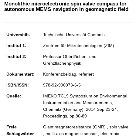
t
Monolithic microelectronic spin valve compass for
autonomous MEMS navigation in geomagnetic field
Universität:
Technische Universität Chemnitz
Institut 1:
Zentrum für Mikrotechnologien (ZfM)
Institut 2:
Professur Oberflächen- und
Grenzflächenphysik
Dokumentart:
Konferenzbeitrag, referiert
ISBN/ISSN:
978-92-990073-6-5
Quelle:
IMEKO TC19 Symposium on Environmental
Instrumentation and Measurements,
Chemnitz (Germany), 2014 Sep 23-24;
Proceedings, pp 86-89
Freie
Giant magnetoresistance (GMR) , spin valve
Schlagwörter
, multi-axis magnetic sensor , electronic