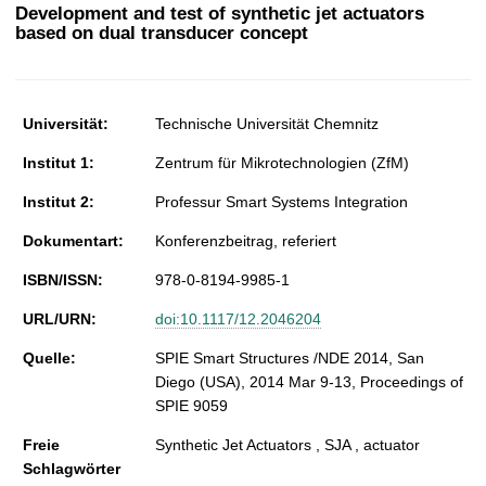
t
Development and test of synthetic jet actuators
based on dual transducer concept
Universität:
Technische Universität Chemnitz
Institut 1:
Zentrum für Mikrotechnologien (ZfM)
Institut 2:
Professur Smart Systems Integration
Dokumentart:
Konferenzbeitrag, referiert
ISBN/ISSN:
978-0-8194-9985-1
URL/URN:
doi:10.1117/12.2046204
Quelle:
SPIE Smart Structures /NDE 2014, San
Diego (USA), 2014 Mar 9-13, Proceedings of
SPIE 9059
Freie
Synthetic Jet Actuators , SJA , actuator
Schlagwörter