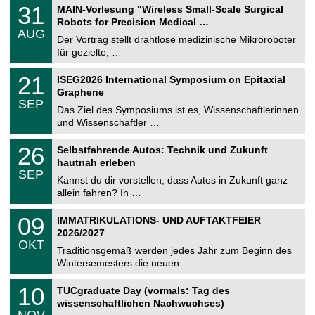
T
3
31
MAIN-Vorlesung "Wireless Small-Scale Surgical
U
1
Robots for Precision Medical …
C
.
AUG
h
0
Der Vortrag stellt drahtlose medizinische Mikroroboter
e
8
für gezielte, …
m
.
n
2
T
i
2
21
ISEG2026 International Symposium on Epitaxial
0
U
t
1
2
Graphene
C
z
.
6
SEP
h
0
Das Ziel des Symposiums ist es, Wissenschaftlerinnen
e
9
und Wissenschaftler …
m
.
n
2
T
i
2
26
Selbstfahrende Autos: Technik und Zukunft
0
U
t
6
2
hautnah erleben
C
z
.
6
SEP
h
0
Kannst du dir vorstellen, dass Autos in Zukunft ganz
e
9
allein fahren? In …
m
.
n
2
T
i
0
09
IMMATRIKULATIONS- UND AUFTAKTFEIER
0
U
t
9
2
2026/2027
C
z
.
6
OKT
h
1
Traditionsgemäß werden jedes Jahr zum Beginn des
e
0
Wintersemesters die neuen …
m
.
n
2
Z
i
1
10
TUCgraduate Day (vormals: Tag des
0
e
t
0
2
wissenschaftlichen Nachwuchses)
n
z
.
6
NOV
t