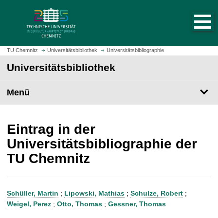
S
S
t
p
a
r
r
i
t
n
TU Chemnitz
Universitätsbibliothek
Universitätsbibliographie
s
g
Universitätsbibliothek
e
e
i
z
t
Menü
u
e
m
a
H
u
a
Eintrag in der
f
u
Universitätsbibliographie der
r
p
TU Chemnitz
u
t
f
i
e
n
n
h
Schüller, Martin
;
Lipowski, Mathias
;
Schulze, Robert
;
a
Weigel, Perez
;
Otto, Thomas
;
Gessner, Thomas
l