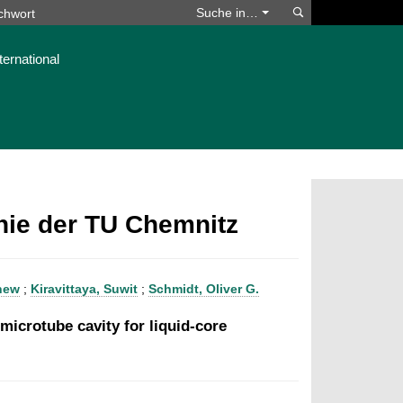
Suchen
Suche in…
ternational
phie der TU Chemnitz
hew
;
Kiravittaya, Suwit
;
Schmidt, Oliver G.
 microtube cavity for liquid-core