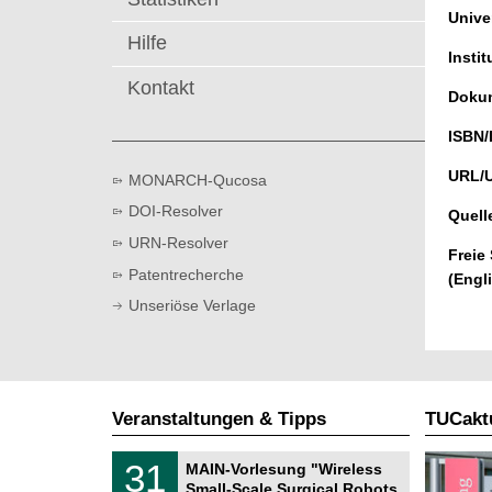
t
Univer
Hilfe
Instit
Kontakt
Dokum
ISBN/
URL/
MONARCH-Qucosa
DOI-Resolver
Quell
URN-Resolver
Freie
Patentrecherche
(Engl
Unseriöse Verlage
Veranstaltungen & Tipps
TUCaktu
T
3
31
MAIN-Vorlesung "Wireless
U
1
Small-Scale Surgical Robots
C