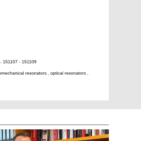
 S. 151107 - 151109
omechanical resonators , optical resonators ,