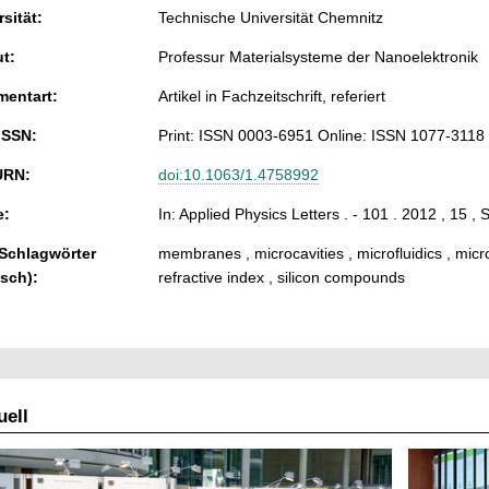
sität:
Technische Universität Chemnitz
ut:
Professur Materialsysteme der Nanoelektronik
entart:
Artikel in Fachzeitschrift, referiert
ISSN:
Print: ISSN 0003-6951 Online: ISSN 1077-3118
URN:
doi:10.1063/1.4758992
e:
In: Applied Physics Letters . - 101 . 2012 , 15 ,
 Schlagwörter
membranes , microcavities , microfluidics , micr
isch):
refractive index , silicon compounds
ell