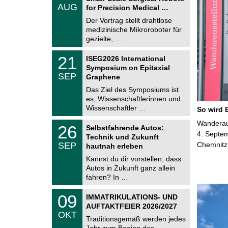
.
AUG
h
for Precision Medical …
0
e
8
Der Vortrag stellt drahtlose
m
.
medizinische Mikroroboter für
n
2
i
gezielte, …
0
t
2
z
T
6
2
21
ISEG2026 International
U
1
Symposium on Epitaxial
C
.
SEP
h
Graphene
0
e
9
Das Ziel des Symposiums ist
m
.
es, Wissenschaftlerinnen und
n
2
i
Wissenschaftler …
So wird 
0
t
2
z
T
Wanderaus
6
2
26
Selbstfahrende Autos:
U
6
4. Septem
Technik und Zukunft
C
.
SEP
Chemnitz
h
hautnah erleben
0
e
9
Kannst du dir vorstellen, dass
m
.
Autos in Zukunft ganz allein
n
2
i
fahren? In …
0
t
2
z
T
6
0
09
IMMATRIKULATIONS- UND
U
9
AUFTAKTFEIER 2026/2027
C
.
OKT
h
1
Traditionsgemäß werden jedes
e
0
Jahr zum Beginn des