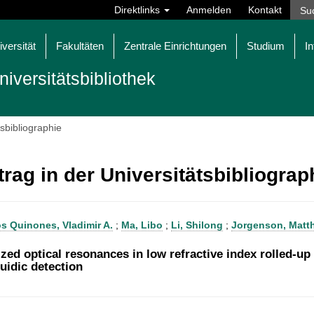
Direktlinks
Anmelden
Kontakt
iversität
Fakultäten
Zentrale Einrichtungen
Studium
In
niversitätsbibliothek
tsbibliographie
trag in der Universitätsbibliogra
s Quinones, Vladimir A.
;
Ma, Libo
;
Li, Shilong
;
Jorgenson, Matt
ized optical resonances in low refractive index rolled-up
luidic detection