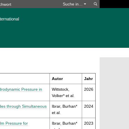
Suchen
Suche in…
ternational
Autor
Jahr
ydrodynamic Pressure in
Wittstock,
2026
Volker* et al.
ides through Simultaneous
Ibrar, Burhan*
2024
et al.
lm Pressure for
Ibrar, Burhan*
2023