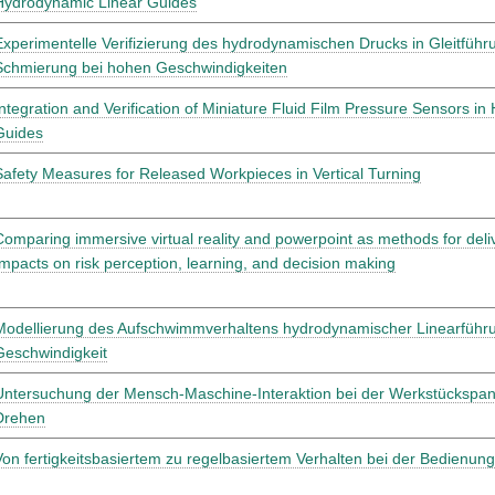
Hydrodynamic Linear Guides
Experimentelle Verifizierung des hydrodynamischen Drucks in Gleitführ
Schmierung bei hohen Geschwindigkeiten
Integration and Verification of Miniature Fluid Film Pressure Sensors i
Guides
Safety Measures for Released Workpieces in Vertical Turning
Comparing immersive virtual reality and powerpoint as methods for delive
Impacts on risk perception, learning, and decision making
Modellierung des Aufschwimmverhaltens hydrodynamischer Linearführu
Geschwindigkeit
Untersuchung der Mensch-Maschine-Interaktion bei der Werkstückspan
Drehen
Von fertigkeitsbasiertem zu regelbasiertem Verhalten bei der Bedien