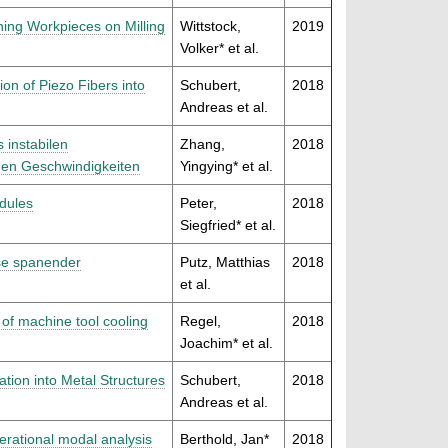
ning Workpieces on Milling
Wittstock,
2019
Volker* et al.
on of Piezo Fibers into
Schubert,
2018
Andreas et al.
 instabilen
Zhang,
2018
hen Geschwindigkeiten
Yingying* et al.
dules
Peter,
2018
Siegfried* et al.
ose spanender
Putz, Matthias
2018
et al.
of machine tool cooling
Regel,
2018
Joachim* et al.
ation into Metal Structures
Schubert,
2018
Andreas et al.
perational modal analysis
Berthold, Jan*
2018