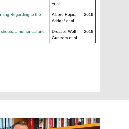
et al.
rning Regarding to the
Albero Rojas,
2018
Adrian* et al.
l sheets: a numerical and
Drossel, Welf-
2018
Guntram et al.