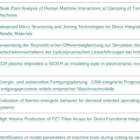
Weak Point Analysis of Human Machine Interactions at Clamping of Tur
Machines
Advanced Micro Structuring and Joining Technologies for Direct Integrati
Metallic Materials
Anwendung der Reynolds'schen Differentialgleichung zur Simulation des
Aufschwimmverhaltens der hydrodynamischen Linearführungen bei ho
ECR plasma deposited a-SiCN:H as insulating layer in piezoceramic mo
Energie- und zeitsensitive Fertigungsplanung : CAM-integrierte Progn
Fertigungsprozesse mittels empirischer Maschinenmodelle
Evaluation of thermo-energetic behavior for demand-oriented operating 
systems
High Volume Production of PZT Fiber Arrays for Direct Functional Integr
Identification of modal parameters of machine tools during cutting by o