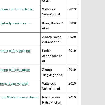
et al.
ungen zur Kontrolle der
Wittstock,
2023
Volker* et al.
n Hydrodynamic Linear
Ibrar, Burhan*
2023
et al.
Albero Rojas,
2020
Adrian* et al.
ring safety training:
Leder,
2019
Johannes* et
al.
ngen bei konstanter
Zhang,
2019
Yingying* et al.
nung beim Vertikal-
Wittstock,
2019
Volker* et al.
ung von Werkzeugmaschinen
Puschmann,
2019
Patrick* et al.