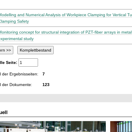
Modelling and Numerical Analysis of Workpiece Clamping for Vertical Tu
Clamping Safety
Monitoring concept for structural integration of PZT-fiber arrays in meta
experimental study
lle Seite:
 der Ergebnisseiten:
7
l der Dokumente:
123
ell