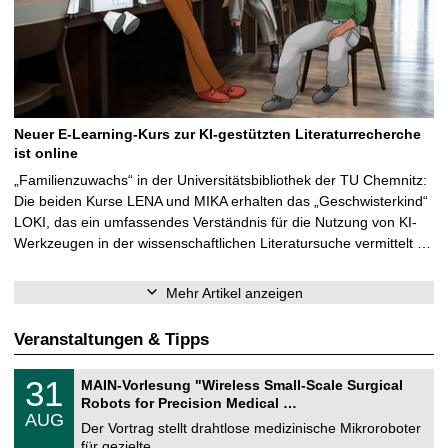
Neuer E-Learning-Kurs zur KI-gestützten Literaturrecherche
ist online
„Familienzuwachs“ in der Universitätsbibliothek der TU Chemnitz:
Die beiden Kurse LENA und MIKA erhalten das „Geschwisterkind“
LOKI, das ein umfassendes Verständnis für die Nutzung von KI-
Werkzeugen in der wissenschaftlichen Literatursuche vermittelt …
Mehr Artikel anzeigen
Veranstaltungen & Tipps
T
3
31
MAIN-Vorlesung "Wireless Small-Scale Surgical
U
1
Robots for Precision Medical …
C
.
AUG
h
0
Der Vortrag stellt drahtlose medizinische Mikroroboter
e
8
für gezielte, …