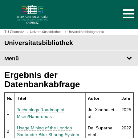
S
S
t
p
a
r
r
i
t
n
TU Chemnitz
Universitätsbibliothek
Universitätsbibliographie
s
g
Universitätsbibliothek
e
e
i
z
t
Menü
u
e
m
a
H
Ergebnis der
u
a
Datenbankabfrage
f
u
r
p
u
Nr.
Titel
Autor
Jahr
t
f
i
Technology Roadmap of
Ju, Xiaohui et
2025
e
1
n
Micro/Nanorobots
al.
n
h
a
Usage Mining of the London
De, Suparna
2022
2
l
Santander Bike-Sharing System
et al.