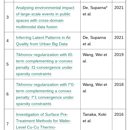
t
Analysing environmental impact
De, Suparna*
2021
of large-scale events in public
et al.
3
spaces with cross-domain
multimodal data fusion
Inferring Latent Patterns in Air
De, Suparna
2021
4
Quality from Urban Big Data
et al.
Tikhonov regularization with ℓ0-
Wang, Wei et
2019
term complementing a~convex
al.
5
penalty: ℓ1-convergence under
sparsity constraints
Tikhonov regularization with l^0-
Wang, Wei et
2018
term complementing a convex
al.
6
penalty: l^1 convergence under
sparsity constraints
Investigation of Surface Pre-
Tanaka, Koki
2016
Treatment Methods for Wafer-
et al.
7
Level Cu-Cu Thermo-