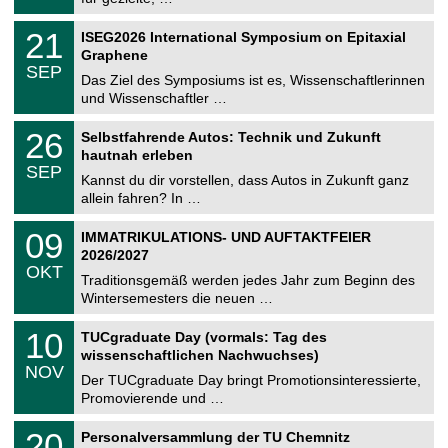
m
.
n
2
T
i
2
21
ISEG2026 International Symposium on Epitaxial
0
U
t
1
2
Graphene
C
z
.
6
SEP
h
0
Das Ziel des Symposiums ist es, Wissenschaftlerinnen
e
9
und Wissenschaftler …
m
.
n
2
T
i
2
26
Selbstfahrende Autos: Technik und Zukunft
0
U
t
6
2
hautnah erleben
C
z
.
6
SEP
h
0
Kannst du dir vorstellen, dass Autos in Zukunft ganz
e
9
allein fahren? In …
m
.
n
2
T
i
0
09
IMMATRIKULATIONS- UND AUFTAKTFEIER
0
U
t
9
2
2026/2027
C
z
.
6
OKT
h
1
Traditionsgemäß werden jedes Jahr zum Beginn des
e
0
Wintersemesters die neuen …
m
.
n
2
Z
i
1
10
TUCgraduate Day (vormals: Tag des
0
e
t
0
2
wissenschaftlichen Nachwuchses)
n
z
.
6
NOV
t
1
Der TUCgraduate Day bringt Promotionsinteressierte,
r
1
Promovierende und …
u
.
m
2
T
f
2
20
Personalversammlung der TU Chemnitz
0
U
ü