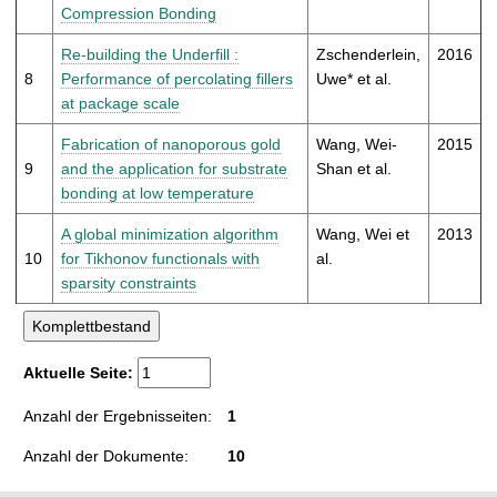
Compression Bonding
Re-building the Underfill :
Zschenderlein,
2016
8
Performance of percolating fillers
Uwe* et al.
at package scale
Fabrication of nanoporous gold
Wang, Wei-
2015
9
and the application for substrate
Shan et al.
bonding at low temperature
A global minimization algorithm
Wang, Wei et
2013
10
for Tikhonov functionals with
al.
sparsity constraints
Aktuelle Seite:
Anzahl der Ergebnisseiten:
1
Anzahl der Dokumente:
10