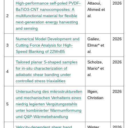
t
High-performance self-poled PVDF-
Attaoui,
2026
BaTiO3-CNT nanocomposites: A
Ahmed et
2
multifunctional material for flexible
al.
next-generation energy harvesting
and sensing
Numerical Model Development and
Galiev,
2026
3
Cutting Force Analysis for High-
Elmar* et
Speed Blanking of 22MnB5
al.
Tailored planar S-shaped samples
Scholze,
2026
for in-situ characterization of
Mario* et
4
adiabatic shear banding under
al.
controlled stress triaxialities
Untersuchung des mikrostrukturellen
Illgen,
2026
und mechanischen Verhaltens eines
Christian
5
niedrig legierten Vergütungsstahls
unter kombinierter Warmumformung
und Q&P-Wärmebehandlung
Velocity-dependent shear band
Winter,
2026