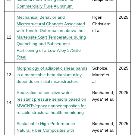
Commercially Pure Aluminum
Mechanical Behavior and
Illgen,
2025
Microstructural Changes Associated
Christian*
with Tensile Deformation above the
et al.
12
Martensite Start Temperature during
Quenching and Subsequent
Partitioning of a Low-Alloy 37SiB6
Steel
Morphology of adiabatic shear bands
Scholze,
2025
13
in a metastable beta titanium alloy
Mario* et
depends on initial microstructure
al.
Realization of sensitive water-
Bouhamed,
2025
resistant pressure sensors based on
Ayda* et al.
14
MWCNTs/epoxy nanocomposites for
reliable structural health monitoring
Sustainable High-Performance
Bouhamed,
2025
Natural Fiber Composites with
Ayda* et al.