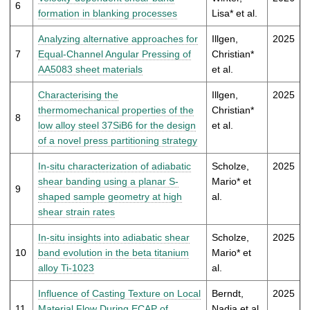
6
formation in blanking processes
Lisa* et al.
Analyzing alternative approaches for
Illgen,
2025
7
Equal-Channel Angular Pressing of
Christian*
AA5083 sheet materials
et al.
Characterising the
Illgen,
2025
thermomechanical properties of the
Christian*
8
low alloy steel 37SiB6 for the design
et al.
of a novel press partitioning strategy
In-situ characterization of adiabatic
Scholze,
2025
shear banding using a planar S-
Mario* et
9
shaped sample geometry at high
al.
shear strain rates
In-situ insights into adiabatic shear
Scholze,
2025
10
band evolution in the beta titanium
Mario* et
alloy Ti-1023
al.
Influence of Casting Texture on Local
Berndt,
2025
11
Material Flow During ECAP of
Nadja et al.