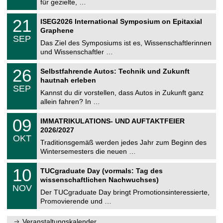
für gezielte, …
m
.
n
2
T
i
2
21
ISEG2026 International Symposium on Epitaxial
0
U
t
1
2
Graphene
C
z
.
6
SEP
h
0
Das Ziel des Symposiums ist es, Wissenschaftlerinnen
e
9
und Wissenschaftler …
m
.
n
2
T
i
2
26
Selbstfahrende Autos: Technik und Zukunft
0
U
t
6
2
hautnah erleben
C
z
.
6
SEP
h
0
Kannst du dir vorstellen, dass Autos in Zukunft ganz
e
9
allein fahren? In …
m
.
n
2
T
i
0
09
IMMATRIKULATIONS- UND AUFTAKTFEIER
0
U
t
9
2
2026/2027
C
z
.
6
OKT
h
1
Traditionsgemäß werden jedes Jahr zum Beginn des
e
0
Wintersemesters die neuen …
m
.
n
2
Z
i
1
10
TUCgraduate Day (vormals: Tag des
0
e
t
0
2
wissenschaftlichen Nachwuchses)
n
z
.
6
NOV
t
1
Der TUCgraduate Day bringt Promotionsinteressierte,
r
1
Promovierende und …
u
.
m
2
f
0
Veranstaltungskalender