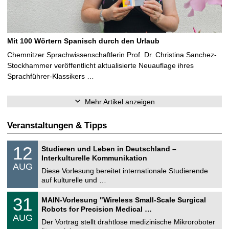
Mit 100 Wörtern Spanisch durch den Urlaub
Chemnitzer Sprachwissenschaftlerin Prof. Dr. Christina Sanchez-
Stockhammer veröffentlicht aktualisierte Neuauflage ihres
Sprachführer-Klassikers …
Mehr Artikel anzeigen
Veranstaltungen & Tipps
S
1
12
Studieren und Leben in Deutschland –
o
2
Interkulturelle Kommunikation
n
.
AUG
s
0
Diese Vorlesung bereitet internationale Studierende
t
8
auf kulturelle und …
i
.
g
2
T
e
3
31
MAIN-Vorlesung "Wireless Small-Scale Surgical
0
U
1
2
Robots for Precision Medical …
C
.
6
AUG
h
0
Der Vortrag stellt drahtlose medizinische Mikroroboter
e
8