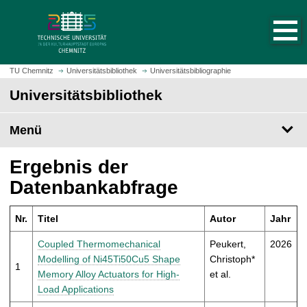
S
S
t
p
a
r
r
i
t
n
TU Chemnitz
Universitätsbibliothek
Universitätsbibliographie
s
g
Universitätsbibliothek
e
e
i
z
t
Menü
u
e
m
a
H
Ergebnis der
u
a
Datenbankabfrage
f
u
r
p
u
Nr.
Titel
Autor
Jahr
t
f
i
Coupled Thermomechanical
Peukert,
2026
e
n
Modelling of Ni45Ti50Cu5 Shape
Christoph*
n
1
h
Memory Alloy Actuators for High-
et al.
a
Load Applications
l