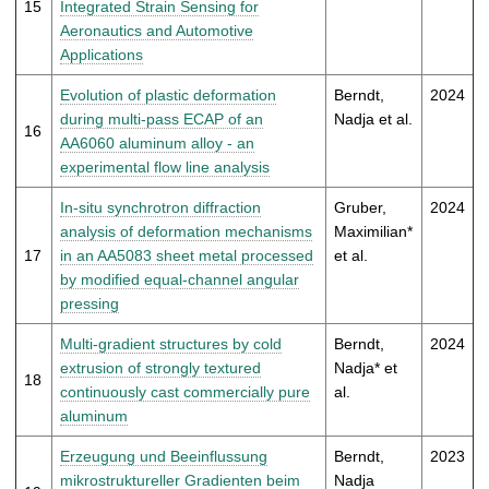
15
Integrated Strain Sensing for
Aeronautics and Automotive
Applications
Evolution of plastic deformation
Berndt,
2024
during multi-pass ECAP of an
Nadja et al.
16
AA6060 aluminum alloy - an
experimental flow line analysis
In-situ synchrotron diffraction
Gruber,
2024
analysis of deformation mechanisms
Maximilian*
17
in an AA5083 sheet metal processed
et al.
by modified equal-channel angular
pressing
Multi-gradient structures by cold
Berndt,
2024
extrusion of strongly textured
Nadja* et
18
continuously cast commercially pure
al.
aluminum
Erzeugung und Beeinflussung
Berndt,
2023
mikrostruktureller Gradienten beim
Nadja