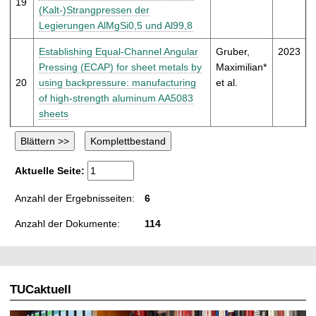
19
(Kalt-)Strangpressen der
Legierungen AlMgSi0,5 und Al99,8
Establishing Equal-Channel Angular
Gruber,
2023
Pressing (ECAP) for sheet metals by
Maximilian*
20
using backpressure: manufacturing
et al.
of high-strength aluminum AA5083
sheets
Aktuelle Seite:
Anzahl der Ergebnisseiten:
6
Anzahl der Dokumente:
114
TUCaktuell