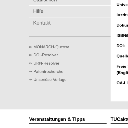
t
Univer
Hilfe
Instit
Kontakt
Dokum
ISBN/
DOI:
MONARCH-Qucosa
DOI-Resolver
Quell
URN-Resolver
Freie
Patentrecherche
(Engl
Unseriöse Verlage
OA-Li
Veranstaltungen & Tipps
TUCaktu