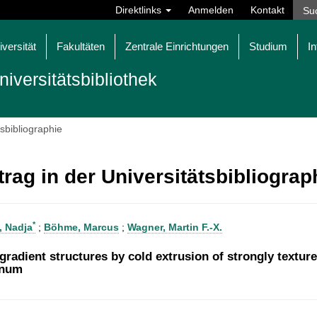
Direktlinks
Anmelden
Kontakt
iversität
Fakultäten
Zentrale Einrichtungen
Studium
In
niversitätsbibliothek
tsbibliographie
trag in der Universitätsbibliogra
*
, Nadja
;
Böhme, Marcus
;
Wagner, Martin F.-X.
-gradient structures by cold extrusion of strongly textu
inum