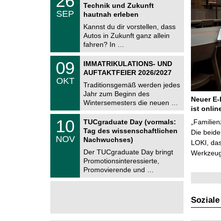
26
6
Technik und Zukunft
C
.
SEP
h
hautnah erleben
0
e
9
Kannst du dir vorstellen, dass
m
.
Autos in Zukunft ganz allein
n
2
i
fahren? In …
0
t
2
z
T
6
0
09
IMMATRIKULATIONS- UND
U
9
AUFTAKTFEIER 2026/2027
C
.
OKT
h
1
Traditionsgemäß werden jedes
e
0
Jahr zum Beginn des
m
.
Neuer E-
Wintersemesters die neuen …
n
2
ist onlin
i
0
Z
t
1
10
2
TUCgraduate Day (vormals:
„Familien
e
z
0
6
Tag des wissenschaftlichen
n
Die beid
.
NOV
t
Nachwuchses)
1
LOKI, das
r
1
Der TUCgraduate Day bringt
Werkzeuge
u
.
Promotionsinteressierte,
m
2
f
Promovierende und …
0
ü
2
r
6
d
e
Soziale
n
w
i