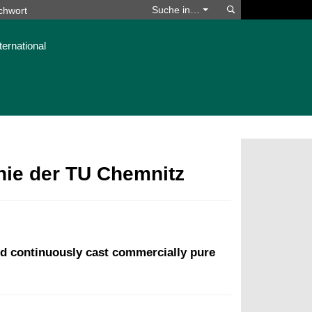
Suchen
Suche in…
ternational
phie der TU Chemnitz
red continuously cast commercially pure