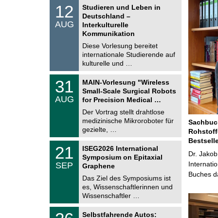
S
1
12
Studieren und Leben in
o
2
Deutschland –
n
.
AUG
s
Interkulturelle
0
t
Kommunikation
8
i
.
Diese Vorlesung bereitet
g
2
e
internationale Studierende auf
0
kulturelle und …
2
6
T
3
31
MAIN-Vorlesung "Wireless
U
1
Small-Scale Surgical Robots
C
.
AUG
h
for Precision Medical …
0
e
8
Der Vortrag stellt drahtlose
m
.
medizinische Mikroroboter für
n
Sachbuch
2
i
gezielte, …
Rohstoff
0
t
2
Bestsell
z
T
6
2
21
ISEG2026 International
U
Dr. Jakob
1
Symposium on Epitaxial
C
.
Internati
SEP
h
Graphene
0
e
Buches da
9
Das Ziel des Symposiums ist
m
.
es, Wissenschaftlerinnen und
n
2
i
Wissenschaftler …
0
t
2
z
T
6
2
Selbstfahrende Autos:
U