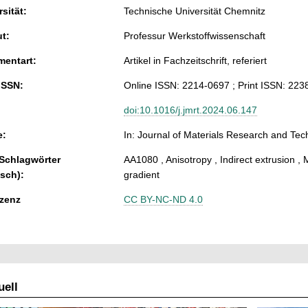
sität:
Technische Universität Chemnitz
ut:
Professur Werkstoffwissenschaft
entart:
Artikel in Fachzeitschrift, referiert
ISSN:
Online ISSN: 2214-0697 ; Print ISSN: 223
doi:10.1016/j.jmrt.2024.06.147
e:
In: Journal of Materials Research and Tech
 Schlagwörter
AA1080 , Anisotropy , Indirect extrusion , 
isch):
gradient
zenz
CC BY-NC-ND 4.0
ell