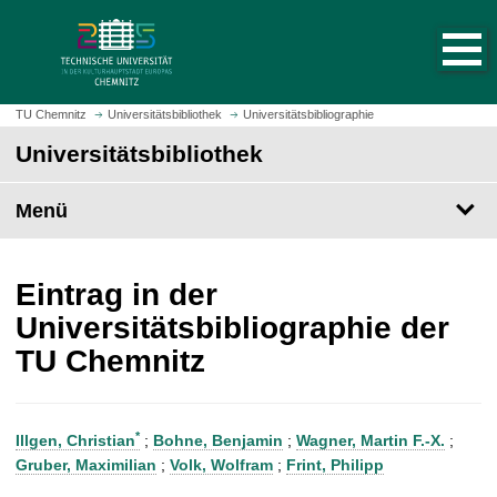
S
S
t
p
a
r
r
i
t
n
TU Chemnitz
Universitätsbibliothek
Universitätsbibliographie
s
g
Universitätsbibliothek
e
e
i
z
t
Menü
u
e
m
a
H
u
a
Eintrag in der
f
u
Universitätsbibliographie der
r
p
TU Chemnitz
u
t
f
i
e
n
n
h
*
Illgen, Christian
;
Bohne, Benjamin
;
Wagner, Martin F.-X.
;
a
Gruber, Maximilian
;
Volk, Wolfram
;
Frint, Philipp
l