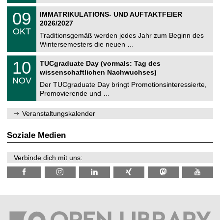
.
n
2
T
i
0
09
IMMATRIKULATIONS- UND AUFTAKTFEIER
0
U
t
9
2
2026/2027
C
z
.
6
OKT
h
1
Traditionsgemäß werden jedes Jahr zum Beginn des
e
0
Wintersemesters die neuen …
m
.
n
2
Z
i
1
10
TUCgraduate Day (vormals: Tag des
0
e
t
0
2
wissenschaftlichen Nachwuchses)
n
z
.
6
NOV
t
1
Der TUCgraduate Day bringt Promotionsinteressierte,
r
1
Promovierende und …
u
.
m
2
f
0
Veranstaltungskalender
ü
2
r
6
d
Soziale Medien
e
n
w
Verbinde dich mit uns:
i
s
s
e
n
s
c
h