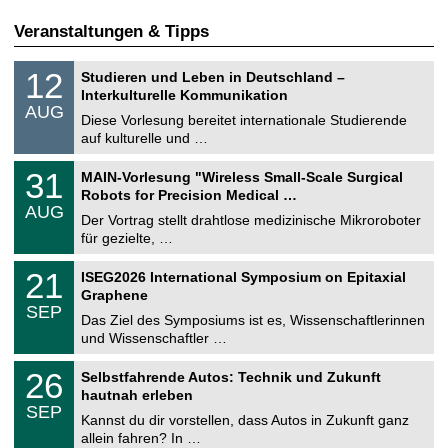
Veranstaltungen & Tipps
S
1
12
Studieren und Leben in Deutschland –
o
2
Interkulturelle Kommunikation
n
.
AUG
s
0
Diese Vorlesung bereitet internationale Studierende
t
8
auf kulturelle und …
i
.
g
2
T
e
3
31
MAIN-Vorlesung "Wireless Small-Scale Surgical
0
U
1
2
Robots for Precision Medical …
C
.
6
AUG
h
0
Der Vortrag stellt drahtlose medizinische Mikroroboter
e
8
für gezielte, …
m
.
n
2
T
i
2
21
ISEG2026 International Symposium on Epitaxial
0
U
t
1
2
Graphene
C
z
.
6
SEP
h
0
Das Ziel des Symposiums ist es, Wissenschaftlerinnen
e
9
und Wissenschaftler …
m
.
n
2
T
i
2
26
Selbstfahrende Autos: Technik und Zukunft
0
U
t
6
2
hautnah erleben
C
z
.
6
SEP
h
0
Kannst du dir vorstellen, dass Autos in Zukunft ganz
e
9
allein fahren? In …
m