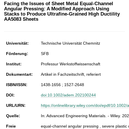
t
Facing the Issues of Sheet Metal Equal-Channel
Angular Pressing: A Modified Approach Using
Stacks to Produce Ultrafine-Grained High Ductility
AA5083 Sheets
Universität:
Technische Universität Chemnitz
Förderung:
SFB
Institut:
Professur Werkstoffwissenschaft
Dokumentart:
Artikel in Fachzeitschrift, referiert
ISBN/ISSN:
1438-1656 ; 1527-2648
DOI:
doi:10.1002/adem.202100244
URL/URN:
https://onlinelibrary.wiley.com/doi/epdf/10.10
Quelle:
In: Advanced Engineering Materials. - Wiley. 2
Freie
equal-channel angular pressing , severe plastic 