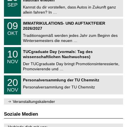
C
z
.
6
SEP
h
0
Kannst du dir vorstellen, dass Autos in Zukunft ganz
e
9
allein fahren? In …
m
.
n
2
T
i
0
09
IMMATRIKULATIONS- UND AUFTAKTFEIER
0
U
t
9
2
2026/2027
C
z
.
6
OKT
h
1
Traditionsgemäß werden jedes Jahr zum Beginn des
e
0
Wintersemesters die neuen …
m
.
n
2
Z
i
1
10
TUCgraduate Day (vormals: Tag des
0
e
t
0
2
wissenschaftlichen Nachwuchses)
n
z
.
6
NOV
t
1
Der TUCgraduate Day bringt Promotionsinteressierte,
r
1
Promovierende und …
u
.
m
2
T
f
2
20
Personalversammlung der TU Chemnitz
0
U
ü
0
2
C
r
Personalversammlung der TU Chemnitz
.
6
NOV
h
d
1
e
e
1
m
n
.
Veranstaltungskalender
n
w
2
i
i
0
t
s
2
Soziale Medien
z
s
6
e
n