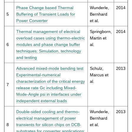
Phase Change based Thermal
Wunderle,
2014
5
Buffering of Transient Loads for
Bernhard
Power Converter
et al.
Thermal management of electrical
Springborn,
2014
overload cases using thermo-electric
Martin et
6
modules and phase change buffer
al.
techniques: Simulation, technology
and testing
Advanced mixed-mode bending test
Schulz,
2013
Experimental-numerical
Marcus et
characterization of the critical energy
al.
7
release rate Gc including Mixed-
Mode-Angle psi in interfaces under
independent external loads
Double-sided cooling and thermo-
Wunderle,
2013
electrical management of power
Bernhard
8
transients for silicon chips on DCB-
et al.
substrates for converter applications: