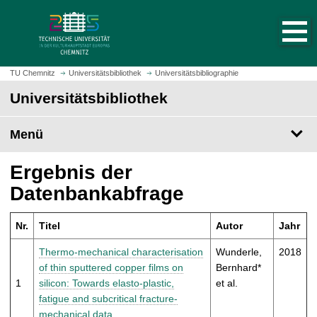
S
S
t
p
a
r
r
i
t
n
TU Chemnitz
Universitätsbibliothek
Universitätsbibliographie
s
g
Universitätsbibliothek
e
e
i
z
t
Menü
u
e
m
a
H
Ergebnis der
u
a
Datenbankabfrage
f
u
r
p
u
Nr.
Titel
Autor
Jahr
t
f
i
Thermo-mechanical characterisation
Wunderle,
2018
e
n
of thin sputtered copper films on
Bernhard*
n
h
1
silicon: Towards elasto-plastic,
et al.
a
fatigue and subcritical fracture-
l
mechanical data