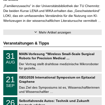
„Familienzuwachs“ in der Universitätsbibliothek der TU Chemnitz:
Die beiden Kurse LENA und MIKA erhalten das „Geschwisterkind“
LOKI, das ein umfassendes Verständnis für die Nutzung von KI-
Werkzeugen in der wissenschaftlichen Literatursuche vermittelt …
Mehr Artikel anzeigen
Veranstaltungen & Tipps
T
3
31
MAIN-Vorlesung "Wireless Small-Scale Surgical
U
1
Robots for Precision Medical …
C
.
AUG
h
0
Der Vortrag stellt drahtlose medizinische Mikroroboter
e
8
für gezielte, …
m
.
n
2
T
i
2
21
ISEG2026 International Symposium on Epitaxial
0
U
t
1
2
Graphene
C
z
.
6
SEP
h
0
Das Ziel des Symposiums ist es, Wissenschaftlerinnen
e
9
und Wissenschaftler …
m
.
n
2
T
i
2
26
Selbstfahrende Autos: Technik und Zukunft
0
U
t
6
2
hautnah erleben