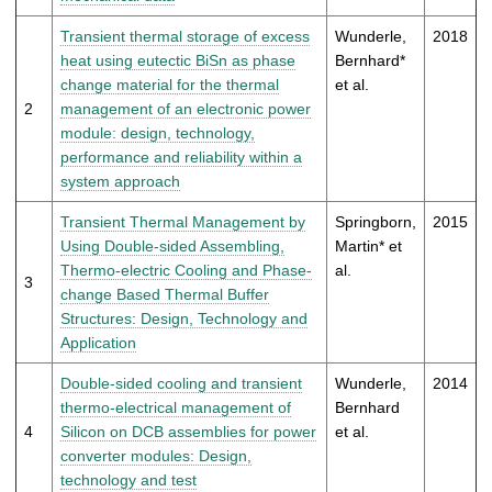
t
Transient thermal storage of excess
Wunderle,
2018
heat using eutectic BiSn as phase
Bernhard*
change material for the thermal
et al.
2
management of an electronic power
module: design, technology,
performance and reliability within a
system approach
Transient Thermal Management by
Springborn,
2015
Using Double-sided Assembling,
Martin* et
Thermo-electric Cooling and Phase-
al.
3
change Based Thermal Buffer
Structures: Design, Technology and
Application
Double-sided cooling and transient
Wunderle,
2014
thermo-electrical management of
Bernhard
4
Silicon on DCB assemblies for power
et al.
converter modules: Design,
technology and test