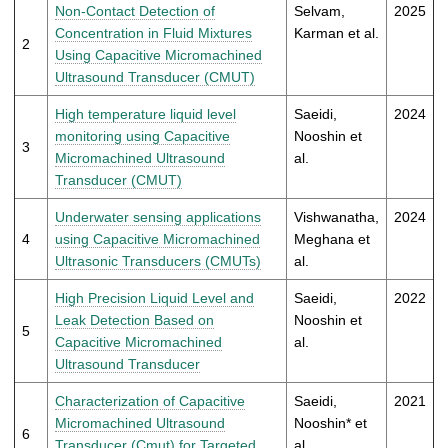
t
Non-Contact Detection of
Selvam,
2025
Concentration in Fluid Mixtures
Karman et al.
2
Using Capacitive Micromachined
Ultrasound Transducer (CMUT)
High temperature liquid level
Saeidi,
2024
monitoring using Capacitive
Nooshin et
3
Micromachined Ultrasound
al.
Transducer (CMUT)
Underwater sensing applications
Vishwanatha,
2024
4
using Capacitive Micromachined
Meghana et
Ultrasonic Transducers (CMUTs)
al.
High Precision Liquid Level and
Saeidi,
2022
Leak Detection Based on
Nooshin et
5
Capacitive Micromachined
al.
Ultrasound Transducer
Characterization of Capacitive
Saeidi,
2021
Micromachined Ultrasound
Nooshin* et
6
Transducer (Cmut) for Targeted
al.