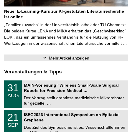
Neuer E-Learning-Kurs zur KI-gestützten Literaturrecherche
ist online
„Familienzuwachs“ in der Universitätsbibliothek der TU Chemnitz:
Die beiden Kurse LENA und MIKA erhalten das „Geschwisterkind“
LOKI, das ein umfassendes Verständnis für die Nutzung von KI-
Werkzeugen in der wissenschaftlichen Literatursuche vermittelt …
Mehr Artikel anzeigen
Veranstaltungen & Tipps
T
3
31
MAIN-Vorlesung "Wireless Small-Scale Surgical
U
1
Robots for Precision Medical …
C
.
AUG
h
0
Der Vortrag stellt drahtlose medizinische Mikroroboter
e
8
für gezielte, …
m
.
n
2
T
i
2
21
ISEG2026 International Symposium on Epitaxial
0
U
t
1
2
Graphene
C
z
.
6
SEP
h
0
Das Ziel des Symposiums ist es, Wissenschaftlerinnen
e
9