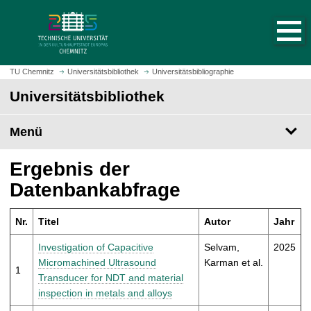
S
S
t
p
a
r
r
i
t
n
TU Chemnitz
Universitätsbibliothek
Universitätsbibliographie
s
g
Universitätsbibliothek
e
e
i
z
t
Menü
u
e
m
a
H
Ergebnis der
u
a
Datenbankabfrage
f
u
r
p
u
Nr.
Titel
Autor
Jahr
t
f
i
Investigation of Capacitive
Selvam,
2025
e
n
Micromachined Ultrasound
Karman et al.
n
1
h
Transducer for NDT and material
a
inspection in metals and alloys
l