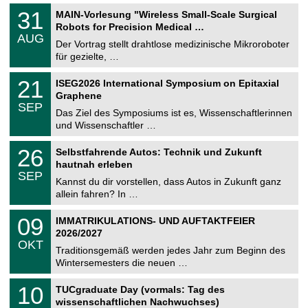
g
2
T
e
3
31
MAIN-Vorlesung "Wireless Small-Scale Surgical
0
U
1
2
Robots for Precision Medical …
C
.
6
AUG
h
0
Der Vortrag stellt drahtlose medizinische Mikroroboter
e
8
für gezielte, …
m
.
n
2
T
i
2
21
ISEG2026 International Symposium on Epitaxial
0
U
t
1
2
Graphene
C
z
.
6
SEP
h
0
Das Ziel des Symposiums ist es, Wissenschaftlerinnen
e
9
und Wissenschaftler …
m
.
n
2
T
i
2
26
Selbstfahrende Autos: Technik und Zukunft
0
U
t
6
2
hautnah erleben
C
z
.
6
SEP
h
0
Kannst du dir vorstellen, dass Autos in Zukunft ganz
e
9
allein fahren? In …
m
.
n
2
T
i
0
09
IMMATRIKULATIONS- UND AUFTAKTFEIER
0
U
t
9
2
2026/2027
C
z
.
6
OKT
h
1
Traditionsgemäß werden jedes Jahr zum Beginn des
e
0
Wintersemesters die neuen …
m
.
n
2
Z
i
1
10
TUCgraduate Day (vormals: Tag des
0
e
t
0
2
wissenschaftlichen Nachwuchses)
n
z
.