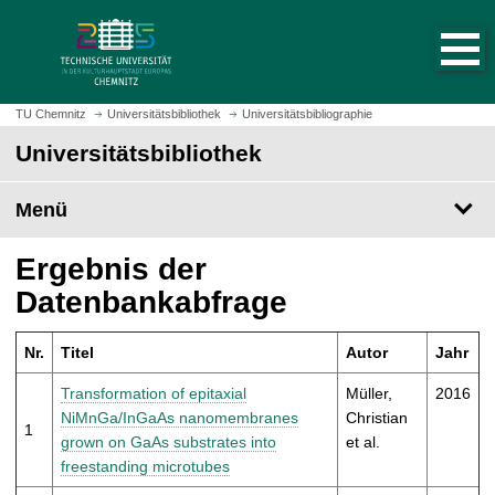
S
S
t
p
a
r
r
i
t
n
TU Chemnitz
Universitätsbibliothek
Universitätsbibliographie
s
g
Universitätsbibliothek
e
e
i
z
t
Menü
u
e
m
a
H
Ergebnis der
u
a
Datenbankabfrage
f
u
r
p
u
Nr.
Titel
Autor
Jahr
t
f
i
Transformation of epitaxial
Müller,
2016
e
n
NiMnGa/InGaAs nanomembranes
Christian
n
1
h
grown on GaAs substrates into
et al.
a
freestanding microtubes
l