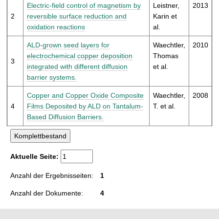
t
Electric-field control of magnetism by
Leistner,
2013
2
reversible surface reduction and
Karin et
oxidation reactions
al.
ALD-grown seed layers for
Waechtler,
2010
electrochemical copper deposition
Thomas
3
integrated with different diffusion
et al.
barrier systems.
Copper and Copper Oxide Composite
Waechtler,
2008
4
Films Deposited by ALD on Tantalum-
T. et al.
Based Diffusion Barriers.
Aktuelle Seite:
Anzahl der Ergebnisseiten:
1
Anzahl der Dokumente:
4