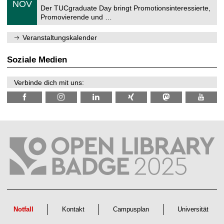
6
NOV
t
1
Der TUCgraduate Day bringt Promotionsinteressierte,
r
1
Promovierende und …
u
.
m
2
f
0
Veranstaltungskalender
ü
2
r
6
d
Soziale Medien
e
n
w
Verbinde dich mit uns:
i
s
s
e
n
s
c
h
a
f
t
l
i
c
h
e
n
Notfall
Kontakt
Campusplan
Universität
N
a