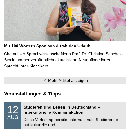
Mit 100 Wörtern Spanisch durch den Urlaub
Chemnitzer Sprachwissenschaftlerin Prof. Dr. Christina Sanchez-
Stockhammer veröffentlicht aktualisierte Neuauflage ihres
Sprachführer-Klassikers …
Mehr Artikel anzeigen
Veranstaltungen & Tipps
S
1
12
Studieren und Leben in Deutschland –
o
2
Interkulturelle Kommunikation
n
.
AUG
s
0
Diese Vorlesung bereitet internationale Studierende
t
8
auf kulturelle und …
i
.