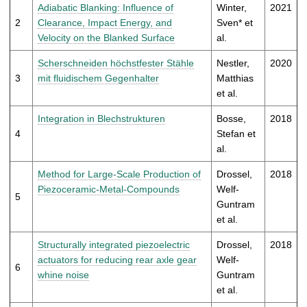
t
Adiabatic Blanking: Influence of
Winter,
2021
2
Clearance, Impact Energy, and
Sven* et
Velocity on the Blanked Surface
al.
Scherschneiden höchstfester Stähle
Nestler,
2020
3
mit fluidischem Gegenhalter
Matthias
et al.
Integration in Blechstrukturen
Bosse,
2018
4
Stefan et
al.
Method for Large‐Scale Production of
Drossel,
2018
Piezoceramic‐Metal‐Compounds
Welf-
5
Guntram
et al.
Structurally integrated piezoelectric
Drossel,
2018
actuators for reducing rear axle gear
Welf-
6
whine noise
Guntram
et al.