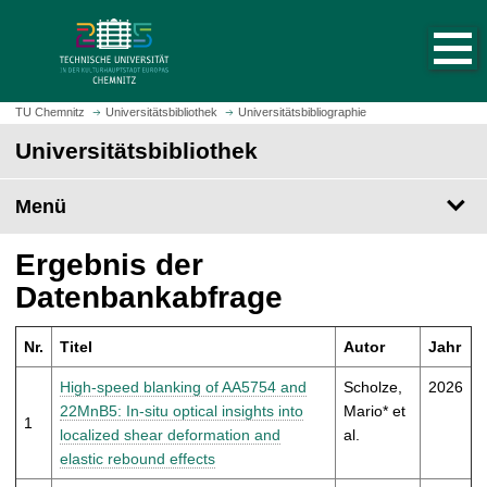
S
S
t
p
a
r
r
i
t
n
TU Chemnitz
Universitätsbibliothek
Universitätsbibliographie
s
g
Universitätsbibliothek
e
e
i
z
t
Menü
u
e
m
a
H
Ergebnis der
u
a
Datenbankabfrage
f
u
r
p
u
Nr.
Titel
Autor
Jahr
t
f
i
High-speed blanking of AA5754 and
Scholze,
2026
e
n
22MnB5: In-situ optical insights into
Mario* et
n
1
h
localized shear deformation and
al.
a
elastic rebound effects
l