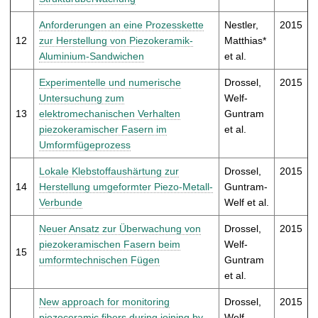
Anforderungen an eine Prozesskette
Nestler,
2015
12
zur Herstellung von Piezokeramik-
Matthias*
Aluminium-Sandwichen
et al.
Experimentelle und numerische
Drossel,
2015
Untersuchung zum
Welf-
13
elektromechanischen Verhalten
Guntram
piezokeramischer Fasern im
et al.
Umformfügeprozess
Lokale Klebstoffaushärtung zur
Drossel,
2015
14
Herstellung umgeformter Piezo-Metall-
Guntram-
Verbunde
Welf et al.
Neuer Ansatz zur Überwachung von
Drossel,
2015
piezokeramischen Fasern beim
Welf-
15
umformtechnischen Fügen
Guntram
et al.
New approach for monitoring
Drossel,
2015
piezoceramic fibers during joining by
Welf-