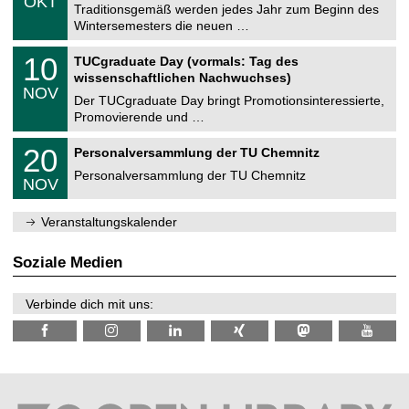
OKT
h
1
Traditionsgemäß werden jedes Jahr zum Beginn des
e
0
Wintersemesters die neuen …
m
.
n
2
Z
i
1
10
TUCgraduate Day (vormals: Tag des
0
e
t
0
2
wissenschaftlichen Nachwuchses)
n
z
.
6
NOV
t
1
Der TUCgraduate Day bringt Promotionsinteressierte,
r
1
Promovierende und …
u
.
m
2
T
f
2
20
Personalversammlung der TU Chemnitz
0
U
ü
0
2
C
r
Personalversammlung der TU Chemnitz
.
6
NOV
h
d
1
e
e
1
m
n
.
Veranstaltungskalender
n
w
2
i
i
0
t
s
2
Soziale Medien
z
s
6
e
n
Verbinde dich mit uns:
s
c
h
a
f
t
l
i