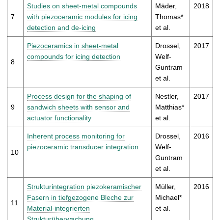
Studies on sheet-metal compounds
Mäder,
2018
7
with piezoceramic modules for icing
Thomas*
detection and de-icing
et al.
Piezoceramics in sheet-metal
Drossel,
2017
compounds for icing detection
Welf-
8
Guntram
et al.
Process design for the shaping of
Nestler,
2017
9
sandwich sheets with sensor and
Matthias*
actuator functionality
et al.
Inherent process monitoring for
Drossel,
2016
piezoceramic transducer integration
Welf-
10
Guntram
et al.
Strukturintegration piezokeramischer
Müller,
2016
Fasern in tiefgezogene Bleche zur
Michael*
11
Material-integrierten
et al.
Strukturüberwachung