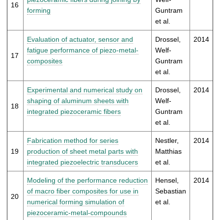
16
forming
Guntram
et al.
Evaluation of actuator, sensor and
Drossel,
2014
fatigue performance of piezo-metal-
Welf-
17
composites
Guntram
et al.
Experimental and numerical study on
Drossel,
2014
shaping of aluminum sheets with
Welf-
18
integrated piezoceramic fibers
Guntram
et al.
Fabrication method for series
Nestler,
2014
19
production of sheet metal parts with
Matthias
integrated piezoelectric transducers
et al.
Modeling of the performance reduction
Hensel,
2014
of macro fiber composites for use in
Sebastian
20
numerical forming simulation of
et al.
piezoceramic-metal-compounds