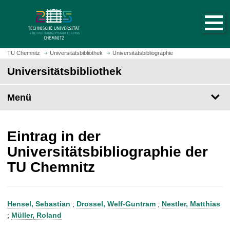
S
S
t
p
a
r
r
i
t
n
TU Chemnitz
Universitätsbibliothek
Universitätsbibliographie
s
g
Universitätsbibliothek
e
e
i
z
t
Menü
u
e
m
a
H
u
a
Eintrag in der
f
u
Universitätsbibliographie der
r
p
TU Chemnitz
u
t
f
i
e
n
n
h
Hensel, Sebastian
;
Drossel, Welf-Guntram
;
Nestler, Matthias
a
;
Müller, Roland
l