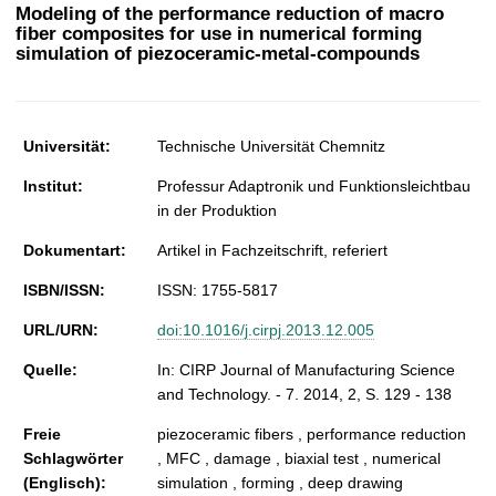
t
Modeling of the performance reduction of macro
fiber composites for use in numerical forming
simulation of piezoceramic-metal-compounds
Universität:
Technische Universität Chemnitz
Institut:
Professur Adaptronik und Funktionsleichtbau
in der Produktion
Dokumentart:
Artikel in Fachzeitschrift, referiert
ISBN/ISSN:
ISSN: 1755-5817
URL/URN:
doi:10.1016/j.cirpj.2013.12.005
Quelle:
In: CIRP Journal of Manufacturing Science
and Technology. - 7. 2014, 2, S. 129 - 138
Freie
piezoceramic fibers , performance reduction
Schlagwörter
, MFC , damage , biaxial test , numerical
(Englisch):
simulation , forming , deep drawing