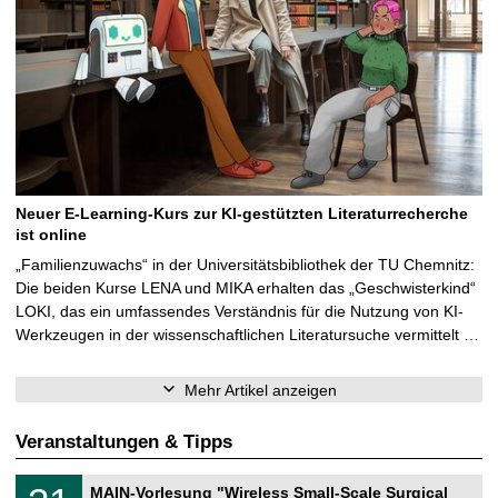
Neuer E-Learning-Kurs zur KI-gestützten Literaturrecherche
ist online
„Familienzuwachs“ in der Universitätsbibliothek der TU Chemnitz:
Die beiden Kurse LENA und MIKA erhalten das „Geschwisterkind“
LOKI, das ein umfassendes Verständnis für die Nutzung von KI-
Werkzeugen in der wissenschaftlichen Literatursuche vermittelt …
Mehr Artikel anzeigen
Veranstaltungen & Tipps
T
3
MAIN-Vorlesung "Wireless Small-Scale Surgical
U