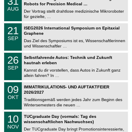
31
1
Robots for Precision Medical …
C
.
AUG
h
0
Der Vortrag stellt drahtlose medizinische Mikroroboter
e
8
für gezielte, …
m
.
n
2
T
i
2
21
ISEG2026 International Symposium on Epitaxial
0
U
t
1
2
Graphene
C
z
.
6
SEP
h
0
Das Ziel des Symposiums ist es, Wissenschaftlerinnen
e
9
und Wissenschaftler …
m
.
n
2
T
i
2
26
Selbstfahrende Autos: Technik und Zukunft
0
U
t
6
2
hautnah erleben
C
z
.
6
SEP
h
0
Kannst du dir vorstellen, dass Autos in Zukunft ganz
e
9
allein fahren? In …
m
.
n
2
T
i
0
09
IMMATRIKULATIONS- UND AUFTAKTFEIER
0
U
t
9
2
2026/2027
C
z
.
6
OKT
h
1
Traditionsgemäß werden jedes Jahr zum Beginn des
e
0
Wintersemesters die neuen …
m
.
n
2
Z
i
1
10
TUCgraduate Day (vormals: Tag des
0
e
t
0
2
wissenschaftlichen Nachwuchses)
n
z
.
6
NOV
t
1
Der TUCgraduate Day bringt Promotionsinteressierte,
r