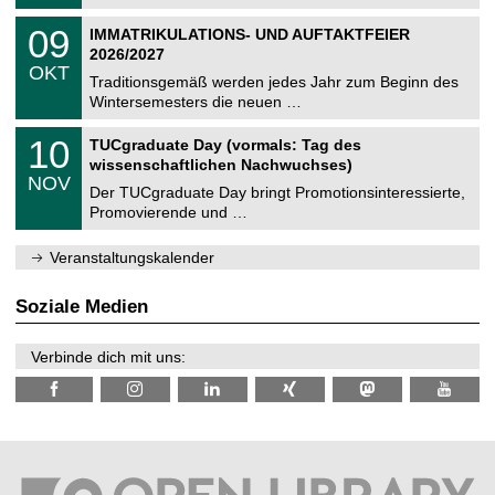
.
n
2
T
i
0
09
IMMATRIKULATIONS- UND AUFTAKTFEIER
0
U
t
9
2
2026/2027
C
z
.
6
OKT
h
1
Traditionsgemäß werden jedes Jahr zum Beginn des
e
0
Wintersemesters die neuen …
m
.
n
2
Z
i
1
10
TUCgraduate Day (vormals: Tag des
0
e
t
0
2
wissenschaftlichen Nachwuchses)
n
z
.
6
NOV
t
1
Der TUCgraduate Day bringt Promotionsinteressierte,
r
1
Promovierende und …
u
.
m
2
f
0
Veranstaltungskalender
ü
2
r
6
d
Soziale Medien
e
n
w
Verbinde dich mit uns:
i
s
s
e
n
s
c
h