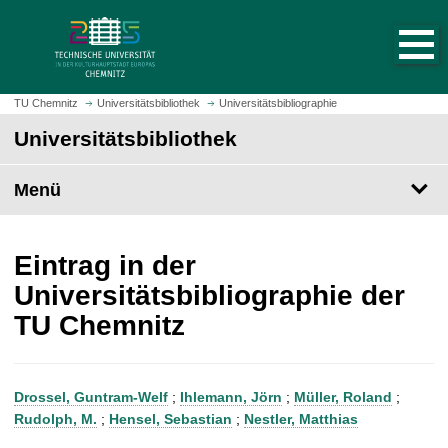
S
S
t
p
a
r
r
i
t
n
TU Chemnitz
Universitätsbibliothek
Universitätsbibliographie
s
g
Universitätsbibliothek
e
e
i
z
t
Menü
u
e
m
a
H
u
a
Eintrag in der
f
u
Universitätsbibliographie der
r
p
TU Chemnitz
u
t
f
i
e
n
n
h
Drossel, Guntram-Welf
;
Ihlemann, Jörn
;
Müller, Roland
;
a
Rudolph, M.
;
Hensel, Sebastian
;
Nestler, Matthias
l