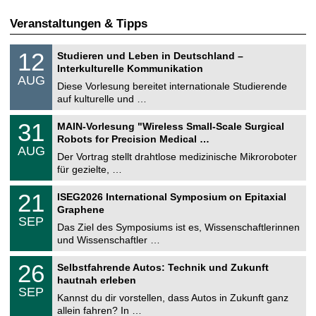
Veranstaltungen & Tipps
S
1
12
Studieren und Leben in Deutschland –
o
2
Interkulturelle Kommunikation
n
.
AUG
s
0
Diese Vorlesung bereitet internationale Studierende
t
8
auf kulturelle und …
i
.
g
2
T
e
3
31
MAIN-Vorlesung "Wireless Small-Scale Surgical
0
U
1
2
Robots for Precision Medical …
C
.
6
AUG
h
0
Der Vortrag stellt drahtlose medizinische Mikroroboter
e
8
für gezielte, …
m
.
n
2
T
i
2
21
ISEG2026 International Symposium on Epitaxial
0
U
t
1
2
Graphene
C
z
.
6
SEP
h
0
Das Ziel des Symposiums ist es, Wissenschaftlerinnen
e
9
und Wissenschaftler …
m
.
n
2
T
i
2
26
Selbstfahrende Autos: Technik und Zukunft
0
U
t
6
2
hautnah erleben
C
z
.
6
SEP
h
0
Kannst du dir vorstellen, dass Autos in Zukunft ganz
e
9
allein fahren? In …
m