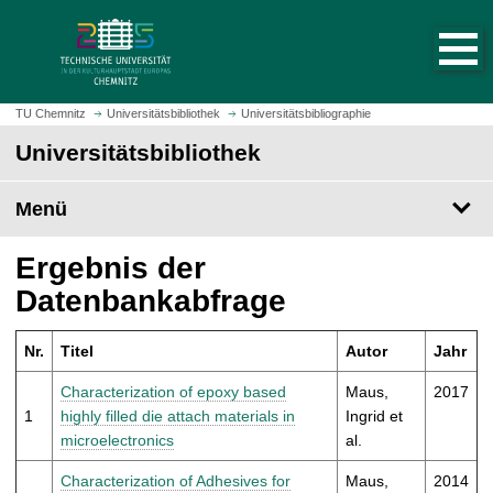
S
S
t
p
a
r
r
i
t
n
TU Chemnitz
Universitätsbibliothek
Universitätsbibliographie
s
g
Universitätsbibliothek
e
e
i
z
t
Menü
u
e
m
a
H
Ergebnis der
u
a
Datenbankabfrage
f
u
r
p
u
Nr.
Titel
Autor
Jahr
t
f
i
Characterization of epoxy based
Maus,
2017
e
n
1
highly filled die attach materials in
Ingrid et
n
h
microelectronics
al.
a
l
Characterization of Adhesives for
Maus,
2014