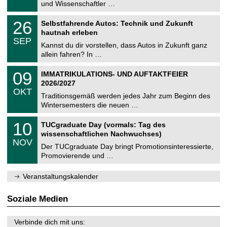
9
und Wissenschaftler …
m
.
n
2
T
i
2
26
Selbstfahrende Autos: Technik und Zukunft
0
U
t
6
2
hautnah erleben
C
z
.
6
SEP
h
0
Kannst du dir vorstellen, dass Autos in Zukunft ganz
e
9
allein fahren? In …
m
.
n
2
T
i
0
09
IMMATRIKULATIONS- UND AUFTAKTFEIER
0
U
t
9
2
2026/2027
C
z
.
6
OKT
h
1
Traditionsgemäß werden jedes Jahr zum Beginn des
e
0
Wintersemesters die neuen …
m
.
n
2
Z
i
1
10
TUCgraduate Day (vormals: Tag des
0
e
t
0
2
wissenschaftlichen Nachwuchses)
n
z
.
6
NOV
t
1
Der TUCgraduate Day bringt Promotionsinteressierte,
r
1
Promovierende und …
u
.
m
2
f
0
Veranstaltungskalender
ü
2
r
6
d
Soziale Medien
e
n
w
Verbinde dich mit uns:
i