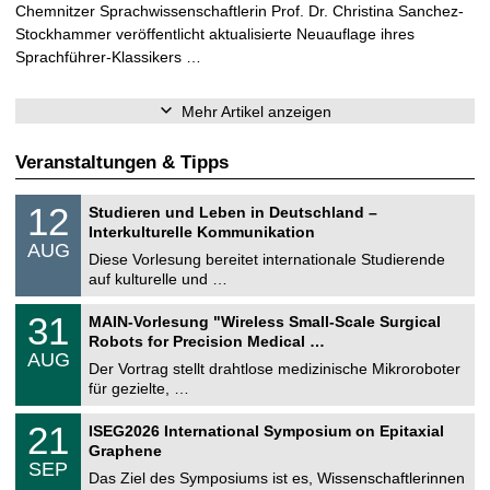
Chemnitzer Sprachwissenschaftlerin Prof. Dr. Christina Sanchez-
Stockhammer veröffentlicht aktualisierte Neuauflage ihres
Sprachführer-Klassikers …
Mehr Artikel anzeigen
Veranstaltungen & Tipps
S
1
12
Studieren und Leben in Deutschland –
o
2
Interkulturelle Kommunikation
n
.
AUG
s
0
Diese Vorlesung bereitet internationale Studierende
t
8
auf kulturelle und …
i
.
g
2
T
e
3
31
MAIN-Vorlesung "Wireless Small-Scale Surgical
0
U
1
2
Robots for Precision Medical …
C
.
6
AUG
h
0
Der Vortrag stellt drahtlose medizinische Mikroroboter
e
8
für gezielte, …
m
.
n
2
T
i
2
21
ISEG2026 International Symposium on Epitaxial
0
U
t
1
2
Graphene
C
z
.
6
SEP
h
0
Das Ziel des Symposiums ist es, Wissenschaftlerinnen
e