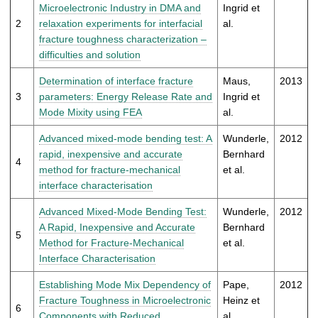
t
Microelectronic Industry in DMA and
Ingrid et
2
relaxation experiments for interfacial
al.
fracture toughness characterization –
difficulties and solution
Determination of interface fracture
Maus,
2013
3
parameters: Energy Release Rate and
Ingrid et
Mode Mixity using FEA
al.
Advanced mixed-mode bending test: A
Wunderle,
2012
rapid, inexpensive and accurate
Bernhard
4
method for fracture-mechanical
et al.
interface characterisation
Advanced Mixed-Mode Bending Test:
Wunderle,
2012
A Rapid, Inexpensive and Accurate
Bernhard
5
Method for Fracture-Mechanical
et al.
Interface Characterisation
Establishing Mode Mix Dependency of
Pape,
2012
Fracture Toughness in Microelectronic
Heinz et
6
Components with Reduced
al.