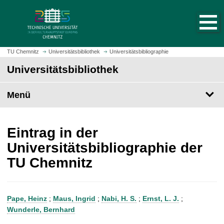
S
S
t
p
a
r
r
i
t
n
TU Chemnitz
Universitätsbibliothek
Universitätsbibliographie
s
g
Universitätsbibliothek
e
e
i
z
t
Menü
u
e
m
a
H
u
a
Eintrag in der
f
u
Universitätsbibliographie der
r
p
TU Chemnitz
u
t
f
i
e
n
n
h
Pape, Heinz
;
Maus, Ingrid
;
Nabi, H. S.
;
Ernst, L. J.
;
a
Wunderle, Bernhard
l