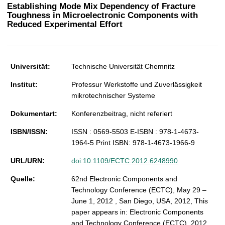
t
Establishing Mode Mix Dependency of Fracture
Toughness in Microelectronic Components with
Reduced Experimental Effort
Universität:
Technische Universität Chemnitz
Institut:
Professur Werkstoffe und Zuverlässigkeit
mikrotechnischer Systeme
Dokumentart:
Konferenzbeitrag, nicht referiert
ISBN/ISSN:
ISSN : 0569-5503 E-ISBN : 978-1-4673-
1964-5 Print ISBN: 978-1-4673-1966-9
URL/URN:
doi:10.1109/ECTC.2012.6248990
Quelle:
62nd Electronic Components and
Technology Conference (ECTC), May 29 –
June 1, 2012 , San Diego, USA, 2012, This
paper appears in: Electronic Components
and Technology Conference (ECTC), 2012