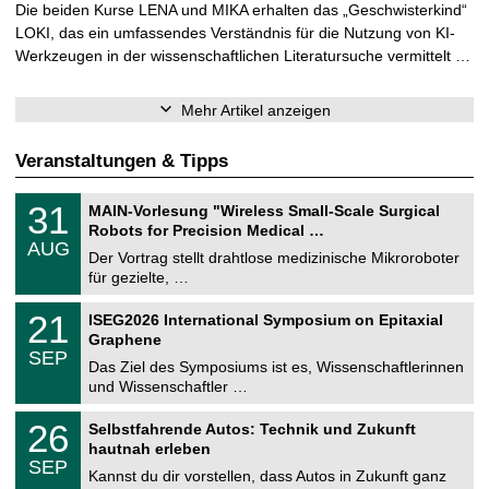
Die beiden Kurse LENA und MIKA erhalten das „Geschwisterkind“
LOKI, das ein umfassendes Verständnis für die Nutzung von KI-
Werkzeugen in der wissenschaftlichen Literatursuche vermittelt …
Mehr Artikel anzeigen
Veranstaltungen & Tipps
T
3
31
MAIN-Vorlesung "Wireless Small-Scale Surgical
U
1
Robots for Precision Medical …
C
.
AUG
h
0
Der Vortrag stellt drahtlose medizinische Mikroroboter
e
8
für gezielte, …
m
.
n
2
T
i
2
21
ISEG2026 International Symposium on Epitaxial
0
U
t
1
2
Graphene
C
z
.
6
SEP
h
0
Das Ziel des Symposiums ist es, Wissenschaftlerinnen
e
9
und Wissenschaftler …
m
.
n
2
T
i
2
26
Selbstfahrende Autos: Technik und Zukunft
0
U
t
6
2
hautnah erleben
C
z
.
6
SEP
h
0
Kannst du dir vorstellen, dass Autos in Zukunft ganz
e