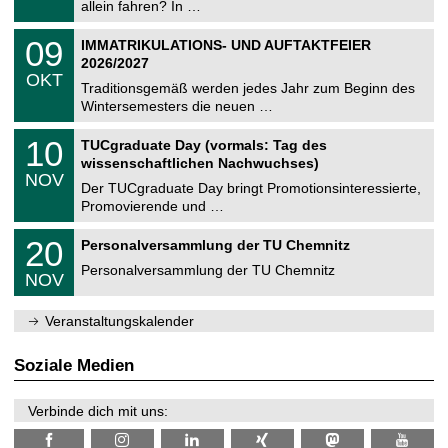
9
allein fahren? In …
m
.
n
2
T
i
0
09
IMMATRIKULATIONS- UND AUFTAKTFEIER
0
U
t
9
2
2026/2027
C
z
.
6
OKT
h
1
Traditionsgemäß werden jedes Jahr zum Beginn des
e
0
Wintersemesters die neuen …
m
.
n
2
Z
i
1
10
TUCgraduate Day (vormals: Tag des
0
e
t
0
2
wissenschaftlichen Nachwuchses)
n
z
.
6
NOV
t
1
Der TUCgraduate Day bringt Promotionsinteressierte,
r
1
Promovierende und …
u
.
m
2
T
f
2
20
Personalversammlung der TU Chemnitz
0
U
ü
0
2
C
r
Personalversammlung der TU Chemnitz
.
6
NOV
h
d
1
e
e
1
m
n
.
Veranstaltungskalender
n
w
2
i
i
0
t
s
2
Soziale Medien
z
s
6
e
n
Verbinde dich mit uns:
s
c