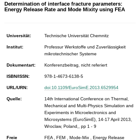
t
Determination of interface fracture parameters:
Energy Release Rate and Mode Mixity using FEA
Universität:
Technische Universität Chemnitz
Institut:
Professur Werkstoffe und Zuverlässigkeit
mikrotechnischer Systeme
Dokumentart:
Konferenzbeitrag, nicht referiert
ISBN/ISSN:
978-1-4673-6138-5
URL/URN:
doi:10.1109/EuroSimE.2013.6529954
Quelle:
14th International Conference on Thermal,
Mechanical and Multi-Physics Simulation and
Experiments in Microelectronics and
Microsystems (EuroSimE), 14-17 April 2013,
Wroclaw, Poland,, pp 1 - 9
Freie
FEA , FEM , Mode-Mix , Energy Release