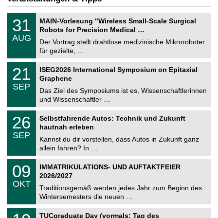
T
3
31
MAIN-Vorlesung "Wireless Small-Scale Surgical
U
1
Robots for Precision Medical …
C
.
AUG
h
0
Der Vortrag stellt drahtlose medizinische Mikroroboter
e
8
für gezielte, …
m
.
n
2
T
i
2
21
ISEG2026 International Symposium on Epitaxial
0
U
t
1
2
Graphene
C
z
.
6
SEP
h
0
Das Ziel des Symposiums ist es, Wissenschaftlerinnen
e
9
und Wissenschaftler …
m
.
n
2
T
i
2
26
Selbstfahrende Autos: Technik und Zukunft
0
U
t
6
2
hautnah erleben
C
z
.
6
SEP
h
0
Kannst du dir vorstellen, dass Autos in Zukunft ganz
e
9
allein fahren? In …
m
.
n
2
T
i
0
09
IMMATRIKULATIONS- UND AUFTAKTFEIER
0
U
t
9
2
2026/2027
C
z
.
6
OKT
h
1
Traditionsgemäß werden jedes Jahr zum Beginn des
e
0
Wintersemesters die neuen …
m
.
n
2
Z
i
1
TUCgraduate Day (vormals: Tag des
0
e