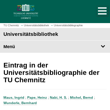
S
S
t
p
a
r
r
i
t
n
TU Chemnitz
Universitätsbibliothek
Universitätsbibliographie
s
g
Universitätsbibliothek
e
e
i
z
t
Menü
u
e
m
a
H
u
a
Eintrag in der
f
u
Universitätsbibliographie der
r
p
TU Chemnitz
u
t
f
i
e
n
n
h
Maus, Ingrid
;
Pape, Heinz
;
Nabi, H. S.
;
Michel, Bernd
;
a
Wunderle, Bernhard
l