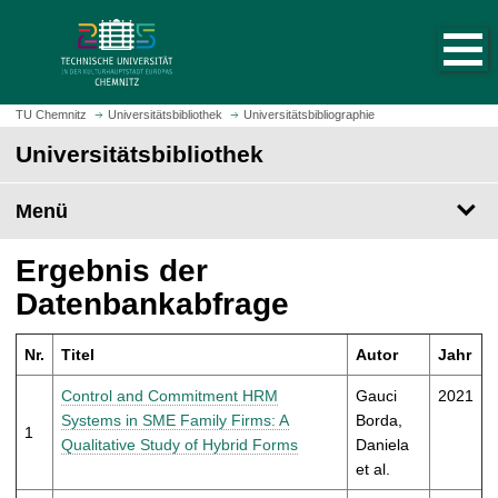
S
S
t
p
a
r
r
i
t
n
TU Chemnitz
Universitätsbibliothek
Universitätsbibliographie
s
g
Universitätsbibliothek
e
e
i
z
t
Menü
u
e
m
a
H
Ergebnis der
u
a
Datenbankabfrage
f
u
r
p
u
Nr.
Titel
Autor
Jahr
t
f
i
Control and Commitment HRM
Gauci
2021
e
n
Systems in SME Family Firms: A
Borda,
n
1
h
Qualitative Study of Hybrid Forms
Daniela
a
et al.
l