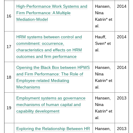
High-Performance Work Systems and
Hansen,
2014
Firm Performance: A Multiple
Nina
16
Mediation-Model
Katrin* et
al.
HRM systems between control and
Hauff,
2014
commitment: occurrence,
Sven* et
17
characteristics and effects on HRM
al.
outcomes and firm performance
Opening the Black Box between HPWS
Hansen,
2014
and Firm Performance: The Role of
Nina
18
Employee-related Mediating
Katrin* et
Mechanisms
al.
Employment systems as governance
Hansen,
2013
mechanisms of human capital and
Nina
19
capability development
Katrin* et
al.
Exploring the Relationship Between HR
Hansen,
2013