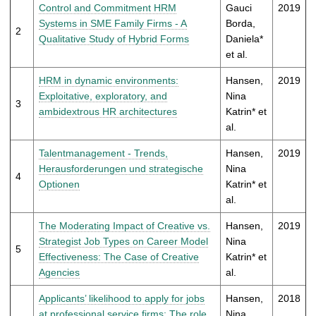
t
Control and Commitment HRM
Gauci
2019
Systems in SME Family Firms - A
Borda,
2
Qualitative Study of Hybrid Forms
Daniela*
et al.
HRM in dynamic environments:
Hansen,
2019
Exploitative, exploratory, and
Nina
3
ambidextrous HR architectures
Katrin* et
al.
Talentmanagement - Trends,
Hansen,
2019
Herausforderungen und strategische
Nina
4
Optionen
Katrin* et
al.
The Moderating Impact of Creative vs.
Hansen,
2019
Strategist Job Types on Career Model
Nina
5
Effectiveness: The Case of Creative
Katrin* et
Agencies
al.
Applicants’ likelihood to apply for jobs
Hansen,
2018
at professional service firms: The role
Nina