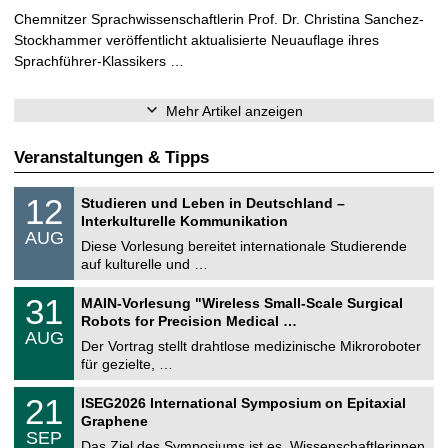
Chemnitzer Sprachwissenschaftlerin Prof. Dr. Christina Sanchez-
Stockhammer veröffentlicht aktualisierte Neuauflage ihres
Sprachführer-Klassikers …
Mehr Artikel anzeigen
Veranstaltungen & Tipps
S
1
12
Studieren und Leben in Deutschland –
o
2
Interkulturelle Kommunikation
n
.
AUG
s
0
Diese Vorlesung bereitet internationale Studierende
t
8
auf kulturelle und …
i
.
g
2
T
e
3
31
MAIN-Vorlesung "Wireless Small-Scale Surgical
0
U
1
2
Robots for Precision Medical …
C
.
6
AUG
h
0
Der Vortrag stellt drahtlose medizinische Mikroroboter
e
8
für gezielte, …
m
.
n
2
T
i
2
21
ISEG2026 International Symposium on Epitaxial
0
U
t
1
2
Graphene
C
z
.
6
SEP
h
0
Das Ziel des Symposiums ist es, Wissenschaftlerinnen