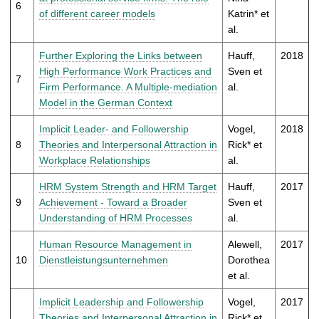
6
of different career models
Katrin* et
al.
Further Exploring the Links between
Hauff,
2018
High Performance Work Practices and
Sven et
7
Firm Performance. A Multiple-mediation
al.
Model in the German Context
Implicit Leader- and Followership
Vogel,
2018
8
Theories and Interpersonal Attraction in
Rick* et
Workplace Relationships
al.
HRM System Strength and HRM Target
Hauff,
2017
9
Achievement - Toward a Broader
Sven et
Understanding of HRM Processes
al.
Human Resource Management in
Alewell,
2017
10
Dienstleistungsunternehmen
Dorothea
et al.
Implicit Leadership and Followership
Vogel,
2017
Theories and Interpersonal Attraction in
Rick* et