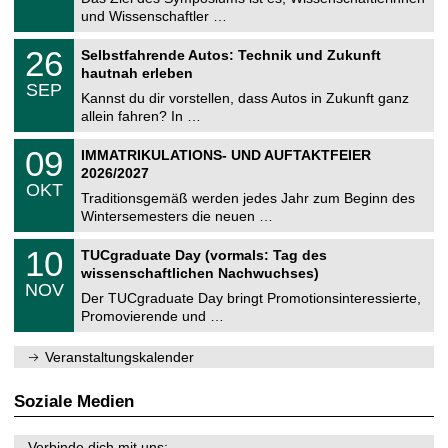
e
9
und Wissenschaftler …
m
.
n
2
T
i
2
26
Selbstfahrende Autos: Technik und Zukunft
0
U
t
6
2
hautnah erleben
C
z
.
6
SEP
h
0
Kannst du dir vorstellen, dass Autos in Zukunft ganz
e
9
allein fahren? In …
m
.
n
2
T
i
0
09
IMMATRIKULATIONS- UND AUFTAKTFEIER
0
U
t
9
2
2026/2027
C
z
.
6
OKT
h
1
Traditionsgemäß werden jedes Jahr zum Beginn des
e
0
Wintersemesters die neuen …
m
.
n
2
Z
i
1
10
TUCgraduate Day (vormals: Tag des
0
e
t
0
2
wissenschaftlichen Nachwuchses)
n
z
.
6
NOV
t
1
Der TUCgraduate Day bringt Promotionsinteressierte,
r
1
Promovierende und …
u
.
m
2
f
0
Veranstaltungskalender
ü
2
r
6
d
Soziale Medien
e
n
w
Verbinde dich mit uns: